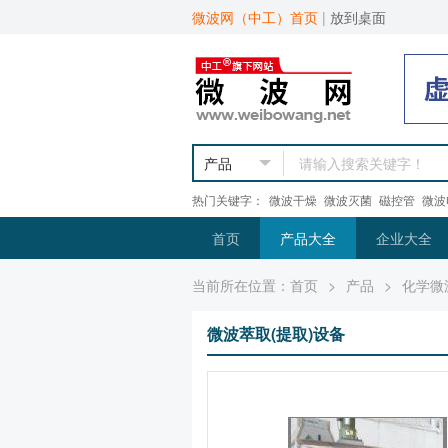
微波网（中工）首页
|
放到桌面
热门关键字：
微波干燥
微波灭菌
磁控管
微波
首页
产品大全
企业大全
当前所在位置：
首页
>
产品
>
化学微
微波萃取(提取)设备