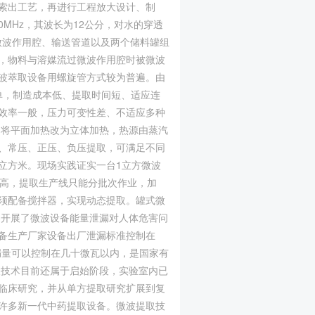
索出工艺，再进行工程放大设计、制
0MHz，其波长为12公分，对水的穿透
微波作用腔、输送管道以及两个储料罐组
，物料与溶媒流过微波作用腔时被微波
波萃取设备用螺旋管方式较为普遍。由
简单，制造成本低、提取时间短、适应连
效率一般，压力可变性差、不适应多种
，将平面加热改为立体加热，热源由蒸汽
、常压、正压、负压提取，可满足不同
立方米。现场实践证实一台1立方微波
度高，提取生产线只能分批次作业，加
须配备搅拌器，实现动态提取。罐式微
界开展了微波设备能量泄漏对人体危害问
备生产厂家设备出厂泄漏标准控制在
漏量可以控制在几十微瓦以内，是国家有
取技术目前还属于启始阶段，实验室内已
临床研究，并从单方提取研究扩展到复
许多新一代中药提取设备。微波提取技