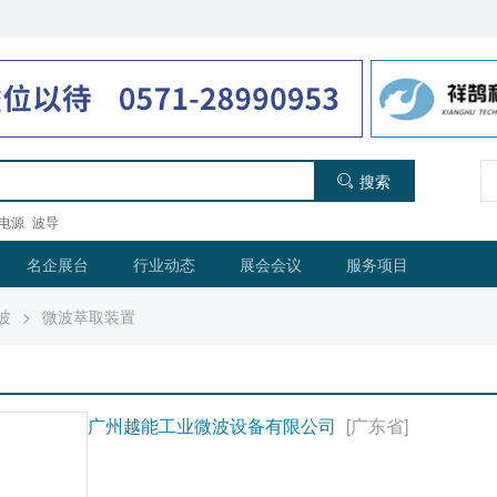
搜索
电源
波导
名企展台
行业动态
展会会议
服务项目
波
>
微波萃取装置
广州越能工业微波设备有限公司
[广东省]