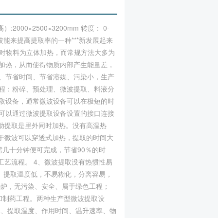
2000×2500×3200mm 转度： 0-
微波能来提高提取率的一种***新发展起来
波对物料为立体加热，而常规方法大多为
加热，从而使得物质内部产生能量差，
、节省时间、节省溶媒、污染小，生产
程：粉碎、预处理、微波提取、料液分
取设备，通常微波设备可以在极短的时
可以通过微波提取设备设置的接口连接
助提取是里外同时加热。没有高温热
于微波可以穿透式加热，提取的时间大
几十分钟便可完成，节省90％的时
工艺流程。 4、微波提取没有热惯性易
6、提取温度低，不易糊化，分离容易，
备锅炉，无污染、安全、属于绿色工程；
和制药工程。两种生产型微波提取设
比、提取温度、作用时间、温升速率、物