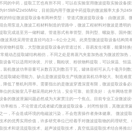
不同的中药，提取工艺也有所不同，可以在实验室用微波提取实验设备摸
15MHZ2450MHz，目前国内用于微波中药提取的微波频率大多为245
工程的特征微波提取设备有两种类型： 管道式微波提取设备：由微波源、
混合用泵送入微波工程材料制造的管路中，微波工程材料对微波是透明的
提取完成送至另一储料罐。管道形式有单管型、阵列型、螺旋形。国外微
率的微波系统采用管道直径均在3～6公分之间。此类型微波提取设备结构
粉状物料提取，大型微波提取设备的管道过长，容易发生堵塞，能量转换
与常规动态提取罐结构相仿，不同之处是将蒸汽夹套加热改为微波腔加热
取设备可以适用对块状、片状，颗粒状、粉状物料提取，可以保温、恒温
，装机微波功率容量可从数百瓦到数百千瓦，罐体容积可从几十毫升到数
动态提取罐处理能力。缺点是微波提取生产线微波装机功率较大、制造难
，降低了整机利用率。需要指出的是微波穿透深度有限，微波提取设备必
单位的实验室几乎都采用此种方法，安全可靠、前景良好： 去年网络世
设备的微波泄漏问题必然成为大家贯注的一个焦点。目前专业工业微波设
机发射功率相当，不论管道式或者罐式微波提取设备，封闭性较强，其微波泄
之一，不会造成环境的电磁波污染，不会危害操作者身体健康。 微波提
技术的优秀实用价值，许多研究单位已经着手对微波提取物的药理研究、
取技术和逆流提取技术、超声波提取技术，真空低温提取技术结合将推出