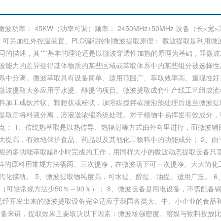
出微波功率： 45KW（功率可调）频率： 2450MHz±50MHz 设备（长×宽×高）:
 1立方 可另加红外控温装置、PLC编程控制微波提取原理： 微波提取是利用
同的描述，其***基本的理论还是以微波穿透性加热的原理为基础，即微
波能力的差异使得基体物质的某些区域或萃取体系中的某些组分被选择性
系中分离。微波萃取具有设备简单、适用范围广、萃取效率高、重现性好
微波提取大多应用于水提、醇提的项目。微波提取成套生产线工艺组成流
料加工成饮片状、颗粒状或粉状，加溶媒搅拌或浸泡预处理后送至微波提
提取后将料液分离，溶液送浓缩系统处理。对于植物中易挥发有效成分，
点： 1、传统热萃取是以热传导、热辐射等方式由外向里进行，而微波辅
大提高，有效地保护食品、药品以及其他化工物料中的功能成分； 2、由
规的多功能萃取罐8小时完成的工作，用同样大小的微波动态提取设备只需
同样的原料用常规方法需两、三次提净，在微波场下可一次提净。大大简化
代化接轨。 5、微波提取物纯度高，可水提、醇提、油提。适用广泛。 
少（可较常规方法少50％～90％）； 8、微波设备是用电设备，不需配
已经开发出来的微波提取设备完全适应于我国各类大、中、小企业的食品
设备来讲，提取效果主要取决以下因素：微波场强密度、溶媒与物料投放