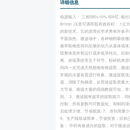
详细信息
电源输入： 三相380±10% 50HZ; 输
8r/min ,任意可调萃取有效容积：
的新技术。它的原理在学术界有许多不
平面加热。微波场中，各种物料吸收微
被萃取物质得到足够的动力从基体或体
线整体造价和运行成本低等特点。目前
离、浓缩系统等五个环节。粉碎机将原
间内一次完成天然植物有效提取，微波
常规的冷凝装置进行收集。微波提取优
源，消除了热梯度，从而使提取质量大
大节省。根据大量的现场数据可知，常
间。 3、微波能有超常的提取能力，
控制，所有参数均可数据化，和制药现
后处理方便。节省能源. 7、溶剂用量
9、生产线组成简单，节省投资；目前
备： 中药有效成分的提取，对于微波