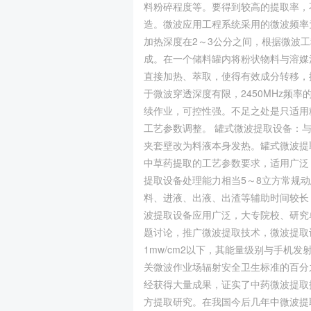
料粉碎程度等。要得到较高的提取率，
造。微波应用工程系统采用的微波频率为9
加热深度在2～3公分之间，根据微波
成。在一个储料罐内将粉状物料与溶媒
直接加热、萃取，使得有效成分转移，
于微波穿透深度有限，2450MHz频
续作业，可控性强。不足之处是只适用
工艺参数调整。 罐式微波提取设备：
夹套壁改为料液本身发热。罐式微波提
中草药提取的工艺参数要求，适用广泛
提取设备处理能力相当5～8立方常规
料、进液、出液、出渣等辅助时间较长
波提取设备应用广泛，大专院校、研究
题讨论，推广微波提取技术，微波提取
1mw/cm2以下，其能量级别与手
关微波作业场辐射安全卫生标准的百分
经获得大量成果，证实了中药微波提取
方提取研究。在我国今后几年中微波提