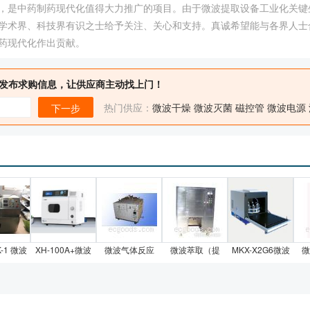
，是中药制药现代化值得大力推广的项目。由于微波提取设备工业化关键
学术界、科技界有识之士给予关注、关心和支持。真诚希望能与各界人士
药现代化作出贡献。
发布求购信息，让供应商主动找上门！
热门供应：
微波干燥
微波灭菌
磁控管
微波电源
下一步
K-1 微波
XH-100A+微波
微波气体反应
微波萃取（提
MKX-X2G6微波
微