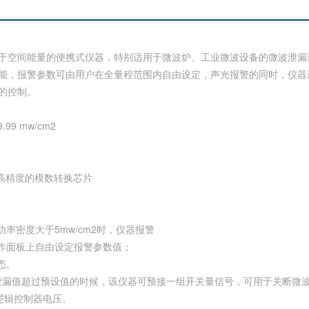
于空间能量的便携式仪器，特别适用于微波炉、工业微波设备的微波泄漏
能，报警参数可由用户在全量程范围内自由设定，声光报警的同时，仪器
的控制。
99 mw/cm2
，高精度的模数转换芯片
率密度大于5mw/cm2时，仪器报警
操作面板上自由设定报警参数值；
态。
波泄漏值超过预设值的时候，该仪器可预接一组开关量信号，可用于关断微
工业逻辑控制器电压。