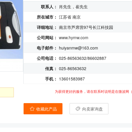
联系人：
肖先生，崔先生
所在城市：
江苏省 南京
详细地址：
南京市芦席营97号长江科技园
公司网站：
www.hymw.com
电子邮件：
huiyanmw@163.com
公司电话：
025-86563632/86602887
传真：
025-86563632
手机：
13601583987
为获得更好的服务，请在联系时说明是在微波网
收藏此产品
向卖家询盘