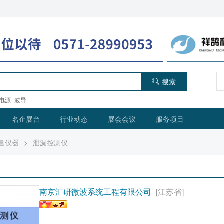
搜索
电源
波导
名企展台
行业动态
展会会议
服务项目
量仪器
>
泄漏控测仪
南京汇研微波系统工程有限公司
[江苏省]