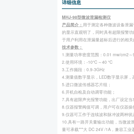
详细信息
MHJ-98型微波泄漏检测仪
产品简介：
用于测定各种微波设备泄漏
的显示直观明了，同时具有超限报警功
于用户利用在泄漏量超标后进行的相关
技术参数：
1.测量功率密度范围：0.01 mw/cm2～9.
2.使用环境：-10℃～40 ℃
3.工作频段：0.9-3GHz
4.测量值数字显示，LED数字显示屏
5.进口微波传感器芯片组；
6.开机自检及自动调零功能；
7.具有超限声光报警功能，出厂设定当功
8.仪器报警阀值可调，用户可在仪器
9.仪器可工作于连续波和脉冲波两种状
10.具有一路开关量输出功能，当微
量可承载***大 DC 24V /1A，兼容