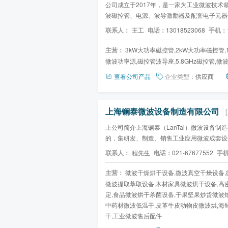
公司成立于2017年，是一家为工业微波技
波磁控管、电源、波导激励器及配套电子元器
915MHz（功率1kW~3kW）...
联系人：
王工
电话：
13018523068
手机：
主营：
3kW大功率磁控管,2kW大功率磁控管,1
微波功率源,磁控管波导座,5.8GHz磁控管,微
查看公司产品
企业类型：
供应商
上海镧泰微波设备制造有限公司
上公司简介上海镧泰（LanTai）微波设备
的，集研发、制造、销售工业应用微波成套设
是以企业产品生产工艺...
联系人：
程先生
电话：
021-67677552
手
主营：
微波干燥烘干设备,微波真空干燥设备,
微波提取萃取设备,木材家具微波烘干设备,高
定,食品微波烘干杀菌设备,干果坚果炒货微波
中药材微波低温干,皮革牛皮动物皮微波烘,海
干,工业微波售后配件