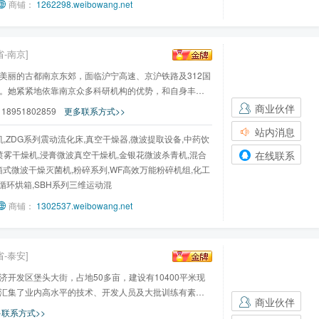
商铺：
1262298.weibowang.net
省-南京]
美丽的古都南京东郊，面临沪宁高速、京沪铁路及312国
。她紧紧地依靠南京众多科研机构的优势，和自身丰富
商业伙伴
：
18951802859
更多联系方式>>
站内消息
,ZDG系列震动流化床,真空干燥器,微波提取设备,中药饮
在线联系
喷雾干燥机,浸膏微波真空干燥机,金银花微波杀青机,混合
箱式微波干燥灭菌机,粉碎系列,WF高效万能粉碎机组,化工
循环烘箱,SBH系列三维运动混
商铺：
1302537.weibowang.net
省-泰安]
开发区堡头大街，占地50多亩，建设有10400平米现
汇集了业内高水平的技术、开发人员及大批训练有素的
商业伙伴
联系方式>>