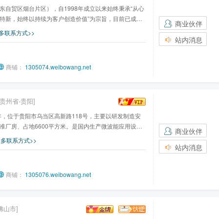
自贸区烟台片区），自1998年成立以来始终秉承“从心
特新，始终以持续为客户创造价值”为宗旨，目前已成为
商业伙伴
多联系方式>>
站内消息
商铺：
1305074.weibowang.net
[贵州省-贵阳]
年，位于贵阳市乌当区高新路118号，主要以研发制造安
标准厂房、占地6600平方米。是国内生产微波能应用设备
商业伙伴
多联系方式>>
站内消息
商铺：
1305076.weibowang.net
佛山市]