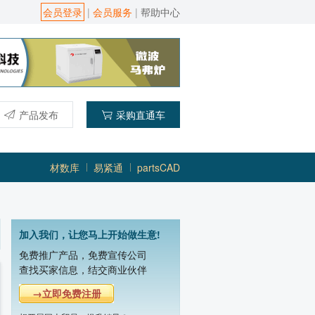
会员登录
|
会员服务
|
帮助中心
产品发布
采购直通车
材数库
易紧通
partsCAD
加入我们，让您马上开始做生意!
免费推广产品，免费宣传公司
南京平顺微波设备有限公司
查找买家信息，结交商业伙伴
主营产品：隧道微波食品干燥灭菌,微波
→立即免费注册
佛山市纽睿科技有限公司
主营产品：3kW大功率磁控管,2kW大功率