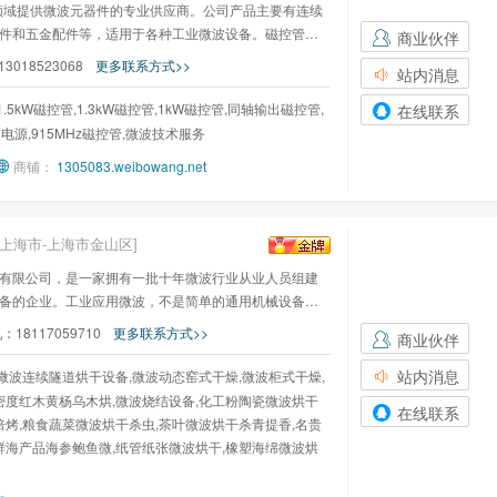
术领域提供微波元器件的专业供应商。公司产品主要有连续
件和五金配件等，适用于各种工业微波设备。磁控管有
商业伙伴
13018523068
更多联系方式>>
站内消息
.5kW磁控管,1.3kW磁控管,1kW磁控管,同轴输出磁控管,
在线联系
波电源,915MHz磁控管,微波技术服务
商铺：
1305083.weibowang.net
[上海市-上海市金山区]
制造有限公司，是一家拥有一批十年微波行业从业人员组建
备的企业。工业应用微波，不是简单的通用机械设备，
机：
18117059710
更多联系方式>>
商业伙伴
站内消息
微波连续隧道烘干设备,微波动态窑式干燥,微波柜式干燥,
密度红木黄杨乌木烘,微波烧结设备,化工粉陶瓷微波烘干
在线联系
焙烤,粮食蔬菜微波烘干杀虫,茶叶微波烘干杀青提香,名贵
鲜海产品海参鲍鱼微,纸管纸张微波烘干,橡塑海绵微波烘