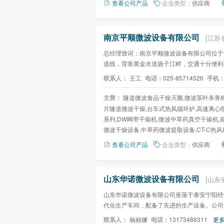
查看公司产品
企业类型：
供应商
南京平顺微波设备有限公司
[江苏
总经理致词：南京平顺微波设备有限公司位于
道线，背靠黄金水道扬子江畔，交通十分便利
的实践经验。产品集科...
联系人：
王工
电话：
025-85714526
手机
主营：
隧道微波食品干燥灭菌,微波茶叶杀青机
片隧道微波干燥,台车式热风循环炉,高速离心
系列,DW网带干燥机,微波中草药真空干燥机,
微波干燥设备,中草药微波提取设备,CT-C热风
查看公司产品
企业类型：
供应商
山东华诺微波设备有限公司
[山东
山东华诺微波设备有限公司座落于泰安宁阳经济
代化生产车间，配备了先进的生产设备。公司
技术工人，以现代化的管...
联系人：
杨丽娜
电话：
13173486311
更多