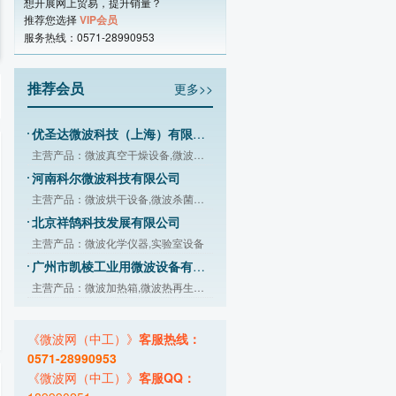
想开展网上贸易，提升销量？
推荐您选择
VIP会员
贵阳新奇微波工业有限责任公司
服务热线：0571-28990953
主营产品：微波真空干燥机,微波干燥灭
烟台北方微波技术有限公司
推荐会员
更多>>
主营产品：智能微波加热设备
优圣达微波科技（上海）有限公司
主营产品：微波真空干燥设备,微波杀菌
河南科尔微波科技有限公司
主营产品：微波烘干设备,微波杀菌设备,
北京祥鹄科技发展有限公司
主营产品：微波化学仪器,实验室设备
广州市凯棱工业用微波设备有限公司
主营产品：微波加热箱,微波热再生沥青
湖南频动科技有限公司
主营产品：固态微波,射频技术
郑州菲利特智能装备有限公司
《微波网（中工）》
客服热线：
主营产品：箱式微波烘干设备,隧道式微
0571-28990953
广州沃斯特科技装备有限公司
《微波网（中工）》
客服QQ：