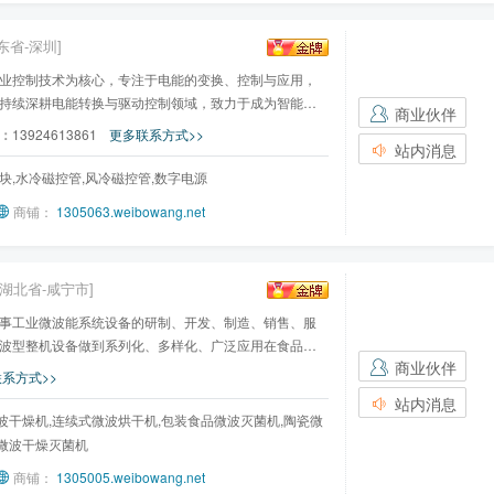
东省-深圳]
业控制技术为核心，专注于电能的变换、控制与应用，
持续深耕电能转换与驱动控制领域，致力于成为智能数
商业伙伴
：
13924613861
更多联系方式>>
站内消息
块,水冷磁控管,风冷磁控管,数字电源
商铺：
1305063.weibowang.net
[湖北省-咸宁市]
事工业微波能系统设备的研制、开发、制造、销售、服
波型整机设备做到系列化、多样化、广泛应用在食品、
商业伙伴
系方式>>
站内消息
波干燥机,连续式微波烘干机,包装食品微波灭菌机,陶瓷微
,微波干燥灭菌机
商铺：
1305005.weibowang.net