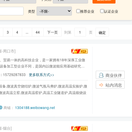
类型
推荐企业
认证企业
3
4
...
44
下一页
到第
页
确定
省-周口市]
、贸易一体的高科技企业，是一家拥有18年深厚工业微
设备加工型企业不同，是国内以微波能应用基础研究的
：
15729287833
更多联系方式>>
商业伙伴
站内消息
设备,微波真空烧结炉,微波气氛马弗炉,微波高温实验炉,微
微波高温立窑,微波高温窑炉,高温工业隧道炉,高温煅烧设
商铺：
1304188.weibowang.net
省-烟台]