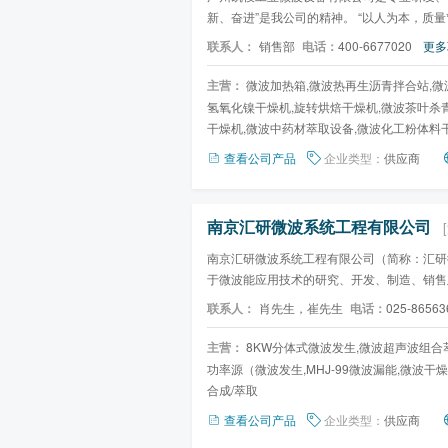
新、奋进”是我公司的精神。 “以人为本，质量
牌，建强势企业”是...
联系人：
销售部
电话：
400-6677020
更多
主营：
微波加热箱,微波热再生沥青拌合站,微
氢氧化镍干燥机,旋转烘焙干燥机,微波茶叶杀
干燥机,微波中药材萃取设备,微波化工粉体料
查看公司产品
企业类型：
供应商
南京汇研微波系统工程有限公司
南京汇研微波系统工程有限公司（简称：汇研
于微波能应用技术的研究、开发、制造、销售
域，提供从实验室微波仪...
联系人：
肖先生，崔先生
电话：
025-86563
主营：
8KW分体式微波发生,微波超声波组合
功率源（微波发生,MHJ-99微波漏能,微波干燥
合成/萃取
查看公司产品
企业类型：
供应商