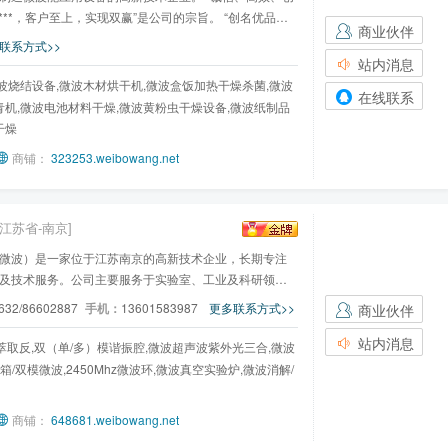
***，客户至上，实现双赢”是公司的宗旨。 “创名优品
商业伙伴
联系方式>>
站内消息
波烧结设备,微波木材烘干机,微波盒饭加热干燥杀菌,微波
在线联系
青机,微波电池材料干燥,微波黄粉虫干燥设备,微波纸制品
干燥
商铺：
323253.weibowang.net
[江苏省-南京]
微波）是一家位于江苏南京的高新技术企业，长期专注
及技术服务。公司主要服务于实验室、工业及科研领
632/86602887
手机：
13601583987
更多联系方式>>
商业伙伴
站内消息
萃取反,双（单/多）模谐振腔,微波超声波紫外光三合,微波
箱/双模微波,2450Mhz微波环,微波真空实验炉,微波消解/
商铺：
648681.weibowang.net