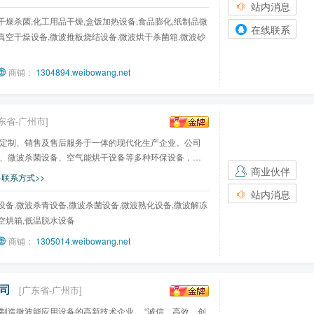
站内消息
干燥杀菌,化工用品干燥,盒饭加热设备,食品膨化,纸制品微
在线联系
真空干燥设备,微波推板烧结设备,微波烘干杀菌箱,微波砂
商铺：
1304894.weibowang.net
东省-广州市]
定制、销售及售后服务于一体的现代化生产企业。公司
、微波杀菌设备、空气能烘干设备等多种环保设备，以
商业伙伴
联系方式>>
站内消息
设备,微波杀青设备,微波杀菌设备,微波熟化设备,微波解冻
空烘箱,低温脱水设备
商铺：
1305014.weibowang.net
公司
[广东省-广州市]
制造微波能应用设备的高新技术企业。 “诚信、高效、创