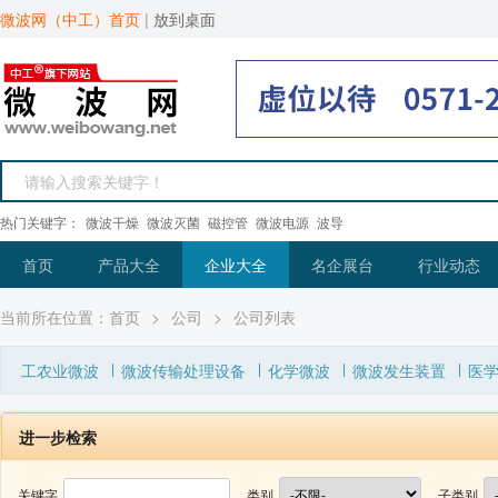
微波网（中工）首页
|
放到桌面
热门关键字：
微波干燥
微波灭菌
磁控管
微波电源
波导
首页
产品大全
企业大全
名企展台
行业动态
当前所在位置：
首页
>
公司
>
公司列表
工农业微波
微波传输处理设备
化学微波
微波发生装置
医
进一步检索
关键字
类别
子类别