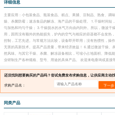
详细信息
主要应用：小包装食品、瓶装食品、糕点、果脯、豆制品、熟食、调
燥、杀菌防霉；速冻食品的解冻、海产品的干燥处理。 1.干燥时间短
匀加热和均匀干燥； 3.干燥脱水的水气方向由内到外。所以，微波干
用，因而没有额外的热能损失，炉内的空气与相应的容器都不会发热，所
控制，工艺先进。与常规方法比较，设备即开即用；没有热惯性，操
无害的高新技术。提高产品质量，带来经济效益！ 6.通过微波干燥、
然风味。与其它干燥、杀菌、解冻设备相比，可缩小占地面积、降低能耗3
业研制生产各种规格、型号、用途的具体产品。 欢迎来电垂询或直接
还没找到想要购买的产品吗？尝试免费发布求购信息，让供应商主动
求购产品名：
下一步
同类产品