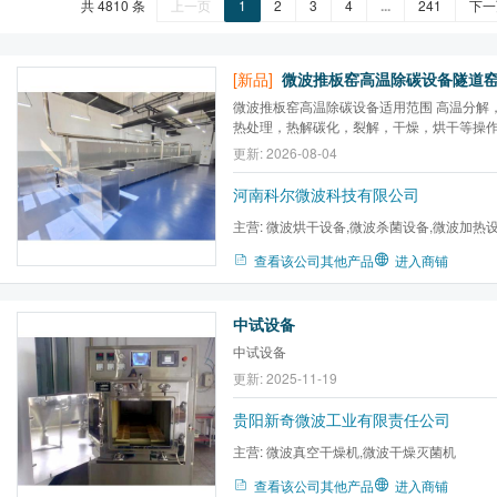
共 4810 条
上一页
1
2
3
4
...
241
下一
[新品]
微波推板窑高温除碳设备适用范围 高温分解
热处理，热解碳化，裂解，干燥，烘干等操
更新: 2026-08-04
河南科尔微波科技有限公司
主营:
微波烘干设备,微波杀菌设备,微波加热
炉,微波气氛马弗炉,微波高温...
查看该公司其他产品
进入商铺
中试设备
中试设备
更新: 2025-11-19
贵阳新奇微波工业有限责任公司
主营:
微波真空干燥机,微波干燥灭菌机
查看该公司其他产品
进入商铺