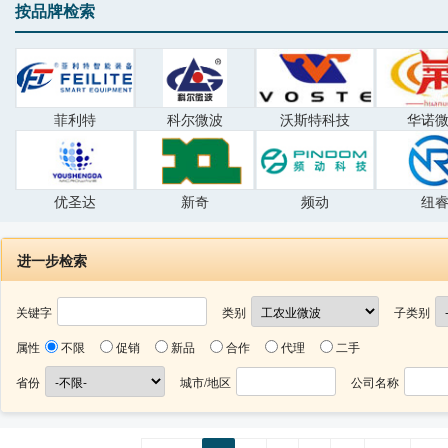
按品牌检索
菲利特
科尔微波
沃斯特科技
华诺
优圣达
新奇
频动
纽
进一步检索
关键字
类别
子类别
属性
不限
促销
新品
合作
代理
二手
省份
城市/地区
公司名称