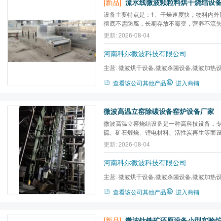
[新品]
设备主要特点是：1、干燥速度快，物料内外
彻底不需防腐，长期存放不霉变，营养不流
香、味。3、微波烘干设备比其它设备烘干节
更新: 2026-08-04
它电设备节省电40%。4、微波设备体积小占
作方便是当前理想的烘干设备。
河南科尔微波科技有限公司
主营:
微波烘干设备,微波杀菌设备,微波加热
炉,微波气氛马弗炉,微波高温...
查看该公司其他产品
进入商铺
微波高温立窑除碳设备窑炉设备厂家
微波高温立窑烧结设备是一种高科技设备，
硫、矿石煅烧、锂电材料、活性炭再生等而
热技术，使得物料在极短的时间内达到所需
更新: 2026-08-04
gao效、节能等显著优点。微波高温立窑的
促进物料内部的化学反应，使得物料在高温
河南科尔微波科技有限公司
转...
主营:
微波烘干设备,微波杀菌设备,微波加热
炉,微波气氛马弗炉,微波高温...
查看该公司其他产品
进入商铺
[新品]
微波钛铁矿还原设备小型实验