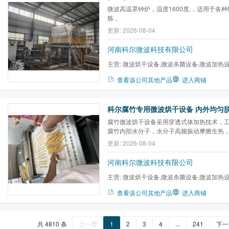
微波高温罩钟炉，温度1600度,，适用于各
炼，
更新: 2026-08-04
河南科尔微波科技有限公司
主营:
微波烘干设备,微波杀菌设备,微波加热
炉,微波气氛马弗炉,微波高温...
查看该公司其他产品
进入商铺
腐竹微波烘干设备采用穿透式体加热技术，
腐竹内部水分子，水分子高频振动摩擦生热
脱水
更新: 2026-08-04
河南科尔微波科技有限公司
主营:
微波烘干设备,微波杀菌设备,微波加热
炉,微波气氛马弗炉,微波高温...
查看该公司其他产品
进入商铺
共 4810 条
上一页
1
2
3
4
...
241
下一