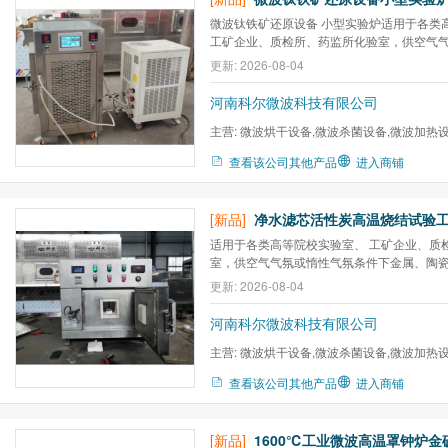
微波钛铁矿还原设备 小型实验炉适用于各类
工矿企业、质检所、药监所化验室，供空气
下金属、陶瓷的烧结、煅烧、焙烧和小型工价
更新: 2026-08-04
烘干、热处理。
河南科尔微波科技有限公司
主营:
微波烘干设备,微波杀菌设备,微波加热
炉,微波气氛马弗炉,微波高温...
查看该公司其他产品
进入商铺
[新品]
适用于各类高等院校实验室、 工矿企业、质
室，供空气气氛或惰性气氛条件下金属、陶
烧和小型工价等的加热、 焙烧、烘干、热处
更新: 2026-08-04
河南科尔微波科技有限公司
主营:
微波烘干设备,微波杀菌设备,微波加热
炉,微波气氛马弗炉,微波高温...
查看该公司其他产品
进入商铺
[新品]