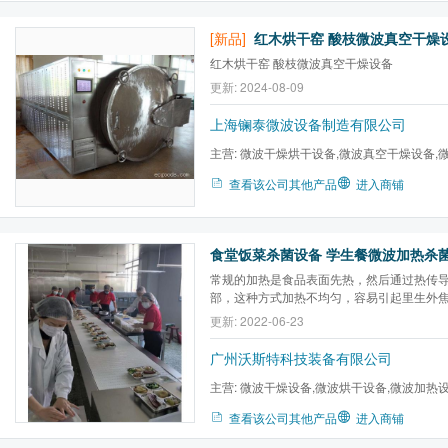
[新品]
红木烘干窑 酸枝微波真空干燥设
红木烘干窑 酸枝微波真空干燥设备
更新: 2024-08-09
上海镧泰微波设备制造有限公司
主营:
微波干燥烘干设备,微波真空干燥设备,
备,微波动态窑式干燥,微波...
查看该公司其他产品
进入商铺
常规的加热是食品表面先热，然后通过热传
部，这种方式加热不均匀，容易引起里生外
本高，产量小，满足不了现在的需求，而微
更新: 2022-06-23
和内部同时受热，加热速度快效率高，提高
微波加热设备为广大餐饮企业解决了快餐供求不
广州沃斯特科技装备有限公司
主营:
微波干燥设备,微波烘干设备,微波加热设
微波杀菌设备,微波熟化设备...
查看该公司其他产品
进入商铺