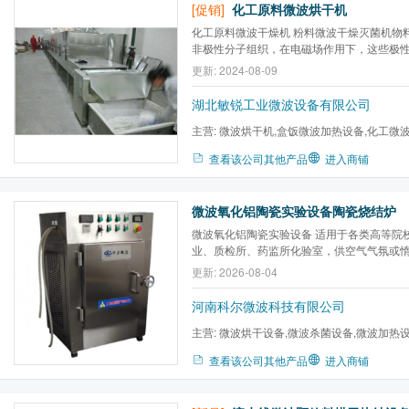
[促销]
化工原料微波烘干机
化工原料微波干燥机 粉料微波干燥灭菌机物
非极性分子组织，在电磁场作用下，这些极
态转为依电场方向进行取向排列。而在湖北
更新: 2024-08-09
下，这些取向运动以每秒数十亿的频率不断
烈运动与磁撞摩擦，从而产生热量，达到电能直
湖北敏锐工业微波设备有限公司
主营:
微波烘干机,盒饭微波加热设备,化工微
烘干机,包装食品微波灭菌...
查看该公司其他产品
进入商铺
微波氧化铝陶瓷实验设备陶瓷烧结炉
微波氧化铝陶瓷实验设备 适用于各类高等院
业、质检所、药监所化验室，供空气气氛或
属、陶瓷的烧结、煅烧、焙烧和小型工价等的
更新: 2026-08-04
干、热处理。
河南科尔微波科技有限公司
主营:
微波烘干设备,微波杀菌设备,微波加热
炉,微波气氛马弗炉,微波高温...
查看该公司其他产品
进入商铺