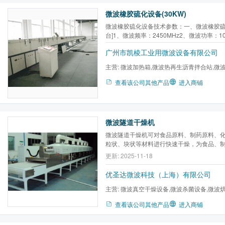
微波橡胶硫化设备(30KW)
微波橡胶硫化设备技术参数：一、微波橡胶硫
台]1、微波频率：2450MHz2、微波功率：10
功率：28KW[内循环]4、自动控温：可在2
广州市凯棱工业用微波设备有限公司
5、传送带宽度：230mm6、传送速度：1.5~1
配有气动光电自动纠偏机构，传送带涨紧机构
主营:
微波加热箱,微波热再生沥青拌合站,微
配有高红...
烘干机,微波盒饭加热干燥...
查看该公司其他产品
进入商铺
微波隧道干燥机
微波隧道干燥机可对食品原料、制药原料、
粒状、块状等材料进行快速干燥，为食品、
及农副产品深加工提供了一种新型有效的干
更新: 2025-11-18
优圣达微波科技（上海）有限公司
主营:
微波真空干燥设备,微波杀菌设备,微波烘
微波萃取设备,微波加热设备...
查看该公司其他产品
进入商铺