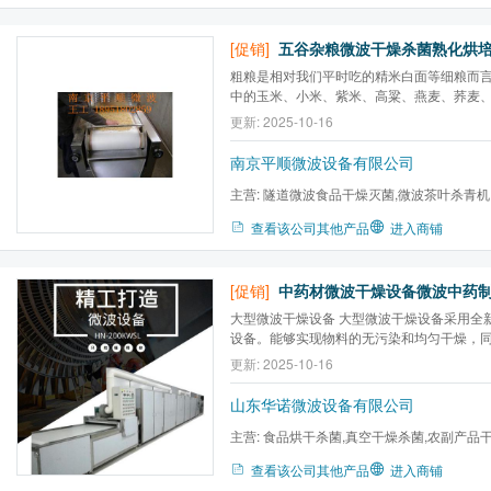
[促销]
五谷杂粮微波干燥杀菌熟化烘培机(J
粗粮是相对我们平时吃的精米白面等细粮而
中的玉米、小米、紫米、高粱、燕麦、荞麦
类，如黄豆、青豆、赤豆、绿豆等。 粗粮含有丰富的不可溶性纤
更新: 2025-10-16
维素，有利于保障消化系统正常运转。它与
作，可降低血液中低密度胆固醇和甘油三酯的浓
南京平顺微波设备有限公司
主营:
隧道微波食品干燥灭菌,微波茶叶杀青机
床,真空干燥器,微波提取设备...
查看该公司其他产品
进入商铺
[促销]
大型微波干燥设备 大型微波干燥设备采用全新的微波烘干技术与
设备。能够实现物料的无污染和均匀干燥，
温度，此外干燥速度通常提高数倍以上，生
更新: 2025-10-16
燥能耗通常降低50%以上，完全达到国家环保
全洁净高效生产。
山东华诺微波设备有限公司
主营:
食品烘干杀菌,真空干燥杀菌,农副产品
燥,盒饭加热设备,食品膨化...
查看该公司其他产品
进入商铺