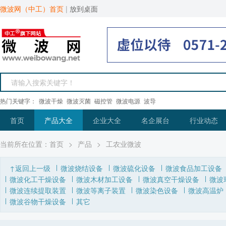
微波网（中工）首页
|
放到桌面
热门关键字：
微波干燥
微波灭菌
磁控管
微波电源
波导
首页
产品大全
企业大全
名企展台
行业动态
当前所在位置：
首页
>
产品
>
工农业微波
↑返回上一级
微波烧结设备
微波硫化设备
微波食品加工设备
微波化工干燥设备
微波木材加工设备
微波真空干燥设备
微波
微波连续提取装置
微波等离子装置
微波染色设备
微波高温炉
微波谷物干燥设备
其它