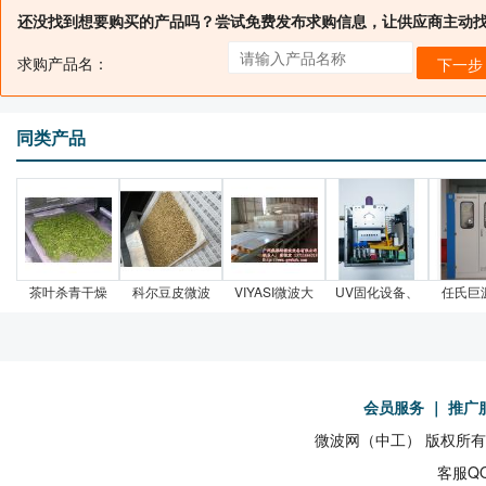
还没找到想要购买的产品吗？尝试免费发布求购信息，让供应商主动
求购产品名：
下一步
同类产品
茶叶杀青干燥
科尔豆皮微波
VIYASI微波大
UV固化设备、
任氏巨
会员服务
｜
推广
微波网（中工） 版权所有19
客服QQ