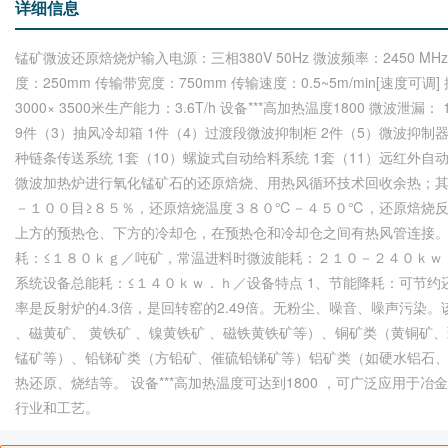
详细信息
锰矿微波还原焙烧炉输入电源：三相380V 50Hz 微波频率：2450 MHz
度：250mm 传输带宽度：750mm 传输速度：0.5~5m/min[速度可调
3000× 3500米生产能力：3.6T/h 设备***高加热温度1800 微波
9件（3）抽风冷却箱 1件（4）过渡段微波抑制柜 2件（5）微波抑制器
种链条传送系统 1套（10）螺旋式自动给料系统 1套（11）远红外自
微波加热炉进行氧化锰矿石的还原焙烧、用热风循环技术回收余热；
－１００目≥８５％，还原焙烧温度３８０℃－４５０℃，还原焙烧反应
上方的预热仓、下方的冷却仓，在预热仓和冷却仓之间有热风管连接。
耗：≤１８０ｋｇ／吨矿，常温进料时微波能耗：２１０－２４０ｋｗ
系统设备总能耗：≤１４０ｋｗ．ｈ／设备特点 1、节能降耗：可节约还
率是反射炉的4.3倍，是回转窑的2.49倍。无粉尘、噪音、噪声污染
、磁黄矿、 黄铁矿 、镍黄铁矿 、磁铁黄铁矿等）、铜矿类（黄铜
锰矿等）、铅锑矿类（方铅矿、催硫铅锑矿等）铝矿类（如硬水铝石
热还原、烧结等。 设备***高加热温度可达到1800 ，可广泛应用
行业和工艺。