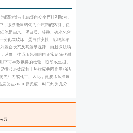
转为跟随微波电磁场的交变而排列取向。
程中，微波能量转化为介质内的热能，使
物细胞是由水、蛋白质、核酸、碳水化合
生变化或破坏，蛋白质变性，影响其溶
排列聚合状态及其运动规律，而且微波场
碍，从而干扰或破坏细胞的正常新陈代谢
作用下可导致氢键的松弛、断裂或重组。
鲜是微波热效应和非热效应共同作用的结
丧失活力或死亡。因此，微波杀菌温度
度仅在70-90摄氏度，时间约为几分
波导