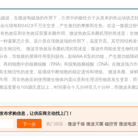
赫的电磁波，在微波电磁场的作用下，介质中的极性分子从原来的热运动状态
，就会出现每秒24亿5千万次交变，产生激烈的摩擦而生热。在这一微观过
具有热效应和非热效应双重杀菌作用。微波热效应杀菌机理的简述是：生
一种凝聚态介质。该介质在强微波场的作用下，温度升高。其空间结构发
去生物活性。 微波非热效应杀菌机理的简述是：微波作用能改变生物性
分布，导致膜的屏障作用受到损伤，影响NA-K泵的功能，产生膜功能障
。再则细胞中的核糖核酸（RNA）和脱氧核糖核酸（DNA）在微波场力
其生物活性的改变、延缓或中断细胞的稳定遗传和增值。 微波杀菌、保
作用；而非热效应则使用微生物体内蛋白质和生理活性物质发生变异，而
温度要在100摄氏度以上，时间要在十几分钟至几十分钟，而微波杀菌温
发布求购信息，让供应商主动找上门！
热门供应：
微波干燥
微波灭菌
磁控管
微波电源
下一步