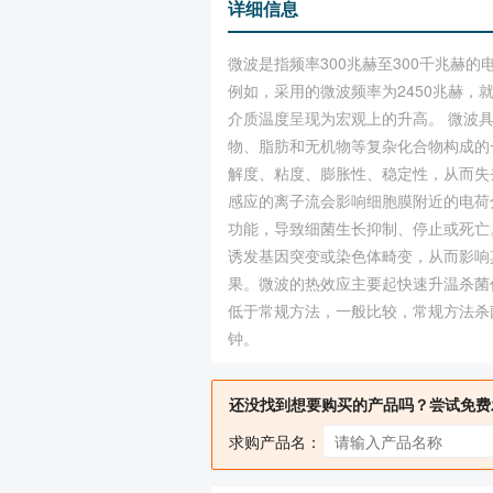
详细信息
微波是指频率300兆赫至300千兆
例如，采用的微波频率为2450兆赫
介质温度呈现为宏观上的升高。 微波
物、脂肪和无机物等复杂化合物构成的
解度、粘度、膨胀性、稳定性，从而失
感应的离子流会影响细胞膜附近的电荷
功能，导致细菌生长抑制、停止或死亡
诱发基因突变或染色体畸变，从而影响
果。微波的热效应主要起快速升温杀菌
低于常规方法，一般比较，常规方法杀菌
钟。
还没找到想要购买的产品吗？尝试免费
求购产品名：