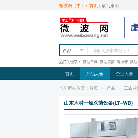
微波网（中工）首页
|
放到桌面
热门关键字：
微波干燥
微波灭菌
磁控管
微波
首页
产品大全
企业大全
当前所在位置：
首页
>
产品
>
工农业
山东木材干燥杀菌设备(LT=WB)