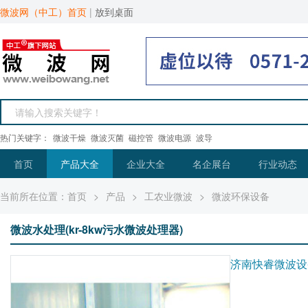
微波网（中工）首页
|
放到桌面
热门关键字：
微波干燥
微波灭菌
磁控管
微波电源
波导
首页
产品大全
企业大全
名企展台
行业动态
当前所在位置：
首页
>
产品
>
工农业微波
>
微波环保设备
微波水处理(kr-8kw污水微波处理器)
济南快睿微波设