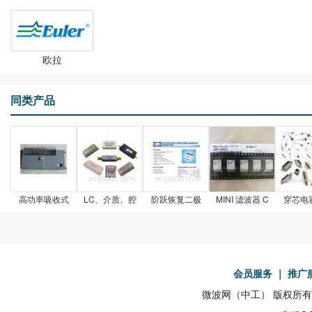
欧拉
同类产品
高功率吸收式
LC、介质、腔
阶跃恢复二极
MINI 滤波器 C
穿芯电
会员服务
｜
推广
微波网（中工） 版权所有19