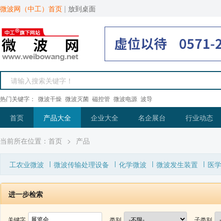
微波网（中工）首页
|
放到桌面
热门关键字：
微波干燥
微波灭菌
磁控管
微波电源
波导
首页
产品大全
企业大全
名企展台
行业动态
当前所在位置：
首页
>
产品
工农业微波
微波传输处理设备
化学微波
微波发生装置
医
进一步检索
关键字
类别
子类别