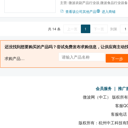
主营:
微波农副产品行业设,微波食品行业设备
微波医药行业设备,微波木...
查看该公司其他产品
进入商铺
共 14 条
上一页
1
下一页
到第
还没找到想要购买的产品吗？尝试免费发布求购信息，让供应商主动
求购产品名：
下一步
会员服务
｜
推广
微波网（中工） 版权所有19
客服QQ
客服电话：
版权所有：杭州中工科技有