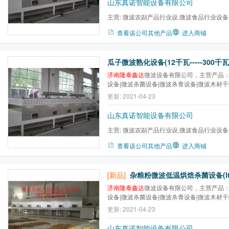
山东真诺智能设备有限公司
主营:
微波农副产品行业设,微波食品行业设备
微波医药行业设备,微波木...
查看该公司其他产品
进入商铺
瓜子微波熟化设备(12千瓦-----300千瓦
济南隆泰鑫达
微波设备有限公司，主营产品：
设备|微波杀菌设备|微波杀青设备|微波木材
干设备|微波金银花干燥杀青设备|微波低温
更新: 2021-04-23
质，卓越服务，让利客户促进隆泰常规设备
山东真诺智能设备有限公司
主营:
微波农副产品行业设,微波食品行业设备
微波医药行业设备,微波木...
查看该公司其他产品
进入商铺
[新品]
济南隆泰鑫达
微波设备有限公司，主营产品：
设备|微波杀菌设备|微波杀青设备|微波木材
干设备|微波金银花干燥杀青设备,卓越品质
更新: 2021-04-23
户促进隆泰鑫达常规设备品牌发展！
山东真诺智能设备有限公司