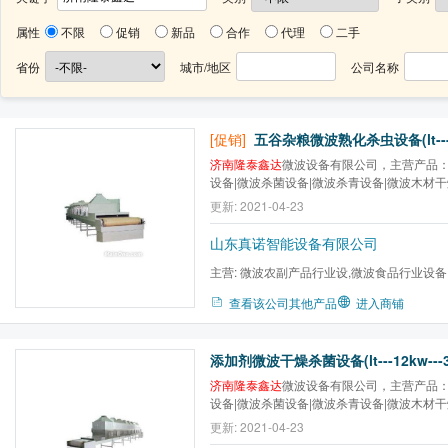
属性
不限
促销
新品
合作
代理
二手
省份
城市/地区
公司名称
[促销]
五谷杂粮微波熟化杀虫设备(lt---12
济南隆泰鑫达
微波设备有限公司，主营产品：
设备|微波杀菌设备|微波杀青设备|微波木材
干设备|微波金银花干燥杀青设备|微波低温
更新: 2021-04-23
质，卓越服务，让利客户促进隆泰常规设备
山东真诺智能设备有限公司
主营:
微波农副产品行业设,微波食品行业设备
微波医药行业设备,微波木...
查看该公司其他产品
进入商铺
添加剂微波干燥杀菌设备(lt---12kw---3
济南隆泰鑫达
微波设备有限公司，主营产品：
设备|微波杀菌设备|微波杀青设备|微波木材
干设备|微波金银花干燥杀青设备。卓越品质
更新: 2021-04-23
户促进隆泰鑫达常规设备品牌发展！