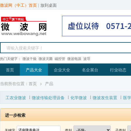
微波网（中工）首页
|
放到桌面
热门关键字：
微波干燥
微波灭菌
磁控管
微波电源
波导
首页
产品大全
企业大全
名企展台
行业动态
当前所在位置：
首页
>
产品
工农业微波
微波传输处理设备
化学微波
微波发生装置
医
进一步检索
关键字
类别
子类别