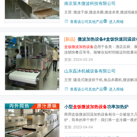
用，满足了食品的卫生指标要求。微波加热盒饭
南京策木微波科技有限公司
主营:
微波干燥,微波杀菌,微波杀青,微波纸板
微波盒饭加热,微波化学实...
查看该公司其他产品
进入商铺
[新品]
微波加热设备#盒饭快速回温设备(
盒饭微波加热设备
适用于各类：酒店后厨、
连锁快餐店等等。能够在短时间能达到批量
械设备有限公司生产的
盒饭微波加热设备
有
更新: 2024-02-24
山东磊沐机械设备有限公司
主营:
隧道式微波烘干机,食品杀菌机,微波解冻
瑰花茶杀菌机,调味品烘干机...
查看该公司其他产品
进入商铺
小型
盒饭微波加热设备
功率加热炉
商用盒饭微波回温加热设备相当一台被放大
炉，简单的举个例子：我们将一盒冷藏一夜
炉加热，我们会发现高火三分钟内就可将盒饭
更新: 2023-04-04
这是因为微波具有穿透性，可以将一定厚度
内部，微波加热盒饭靠的并不是温度，而是通过