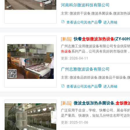
河南科尔微波科技有限公司
主营:
微波烘干设备,微波杀菌设备,微波加热
炉,微波气氛马弗炉,微波高温...
查看该公司其他产品
进入商铺
[新品]
快餐
盒饭微波加热设备
(ZY-60
广州志雅工业用微波设备有限公司专业供应
热设备
系列产品，公司具有良好的市场信誉
服务团队,凭着经营快餐
盒饭微波加热设备
系
更新: 2026-04-11
了解快餐
盒饭微波加热设备
系列市场行情，
一致好评，欢迎来电来涵洽谈交流！咨询电话:135
广州志雅微波设备有限公司
主营:
微波食品烘焙设备,微波食品干燥设备,
波橡胶脱硫设备,微波海产...
查看该公司其他产品
进入商铺
[新品]
微波盒饭加热杀菌设备,
盒饭微
广泛应用于企业，学校、快餐公司、展会等
是产量高、快速快，短短几分钟左右即可达
饭菜的营养成分、不变色、不改变风味。同
更新: 2025-01-06
中，微波的热效应和非热效应共同的作用，