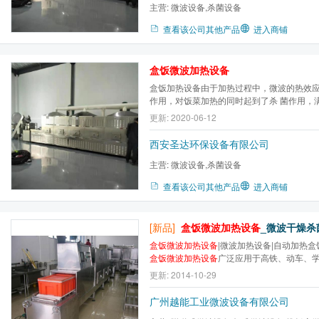
主营:
微波设备,杀菌设备
查看该公司其他产品
进入商铺
盒饭微波加热设备
盒饭加热设备由于加热过程中，微波的热效
作用，对饭菜加热的同时起到了杀 菌作用，
标要求。微波加热盒饭是目前盒饭加热设备
更新: 2020-06-12
西安圣达环保设备有限公司
主营:
微波设备,杀菌设备
查看该公司其他产品
进入商铺
[新品]
盒饭微波加热设备
_微波干燥杀菌设
盒饭微波加热设备
|微波加热设备|自动加热盒
盒饭微波加热设备
广泛应用于高铁、动车、
饮店、赛场、展会等的盒饭配送，其优点是
更新: 2014-10-29
2分钟左右即可达到温度要求。不破坏饭菜的
色、不改变风味。同时，由于加热过程中，微波
广州越能工业微波设备有限公司