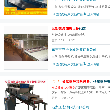
主营:
微波干燥设备,微波烘干设备,微波杀菌设
微波茶叶杀青,五谷杂粮熟化...
查看该公司其他产品
进入商铺
盒饭微波加热设备
(QX)
对盒饭进行加热杀菌处理。
更新: 2021-12-27
东莞市齐协微波设备有限公司
主营:
微波干燥机,微波干燥设备,微波烘干机,
萃取机,微波设备,工业微波...
查看该公司其他产品
进入商铺
[新品]
盒饭微波加热设备
、快餐微波升温箱、米
盒饭微波加热设备
广泛应用于高铁、动车、
饮店、赛场、展会等的盒饭配送，其优点是
2分钟左右即可达到温度要求。不破坏饭菜的
更新: 2020-07-22
色、不改变风味。同时，由于加热过程中，
效应共同的作用，对饭菜起到了杀菌作用，
石家庄宏涛科技有限公司
指...