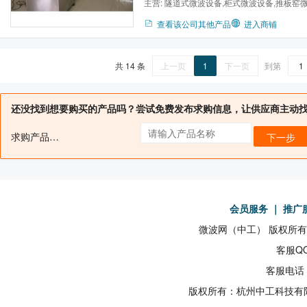
主营:
隧道式微波设备,柜式微波设备,推板窑
波设备,微波药丸干燥杀菌...
查看该公司其他产品
进入商铺
共 14 条
上一页
1
下一页
到第
还没找到想要购买的产品吗？尝试免费发布求购信息，让供应商主动
求购产品名：
下一步
会员服务
｜
推广
微波网（中工） 版权所有19
客服QQ
客服电话：
版权所有：杭州中工科技有