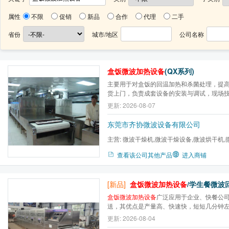
属性
不限
促销
新品
合作
代理
二手
省份
城市/地区
公司名称
盒饭微波加热设备
(QX系列)
主要用于对盒饭的回温加热和杀菌处理，提
货上门，负责成套设备的安装与调试，现场
操作、检修的培训。产品保修壹年和终身技
更新: 2026-08-07
东莞市齐协微波设备有限公司
主营:
微波干燥机,微波干燥设备,微波烘干机,
萃取机,微波设备,工业微波...
查看该公司其他产品
进入商铺
[新品]
盒饭微波加热设备
/学生餐微波回温设备(
盒饭微波加热设备
广泛应用于企业、快餐公
送，其优点是产量高、快速快，短短几分钟
求。
更新: 2026-08-04