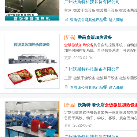
广州沃斯特科技装备有限公司
主营:
微波干燥设备,微波烘干设备,微波杀菌设
微波茶叶杀青,五谷杂粮熟化...
查看该公司其他产品
进入商铺
[新品]
番禺盒饭加热设备
盒饭微波加热设备
具备自动控温系统，自动
加热时间控制系统、自动报警系统、可选配P
监视系统等。快餐加热设备有两种加热方式
更新: 2023-04-04
加热形式。立体柜形式可采用立体转盘、水
层）、整箱加热等；隧道加热形式是流水线
广州沃斯特科技装备有限公司
主营:
微波干燥设备,微波烘干设备,微波杀菌设
微波茶叶杀青,五谷杂粮熟化...
查看该公司其他产品
进入商铺
[新品]
沃斯特 餐饮店
盒饭微波加热设
定制型隧道式快餐饭盒加热一体化微波加热
备用于高铁、动车、学校、赛场、展会因为
有油烟盒饭加热设备广泛应用于高铁、动车
更新: 2022-06-24
餐饮店、赛场、展会等的盒饭配送，其优点
速。2分钟左右即可达到温度要求。不破坏饭菜
广州沃斯特科技装备有限公司