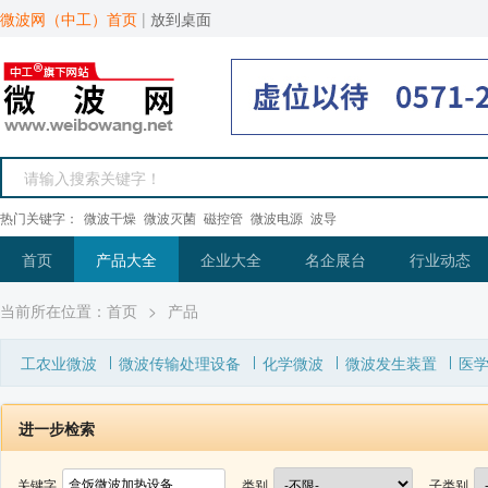
微波网（中工）首页
|
放到桌面
热门关键字：
微波干燥
微波灭菌
磁控管
微波电源
波导
首页
产品大全
企业大全
名企展台
行业动态
当前所在位置：
首页
>
产品
工农业微波
微波传输处理设备
化学微波
微波发生装置
医
进一步检索
关键字
类别
子类别