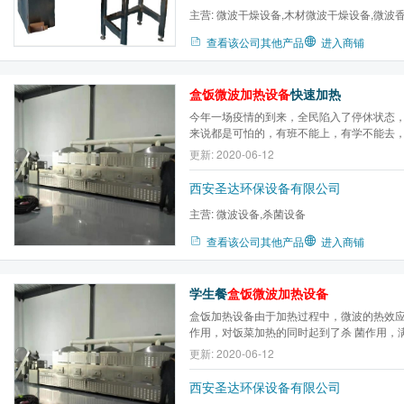
主营:
微波干燥设备,木材微波干燥设备,微波
波杀青干燥设备,微波杀菌...
查看该公司其他产品
进入商铺
盒饭微波加热设备
快速加热
今年一场疫情的到来，全民陷入了停休状态
来说都是可怕的，有班不能上，有学不能去
不添乱。随着疫情的控制，一群“神兽”终于
更新: 2020-06-12
业也在逐步恢复中。但是学生们和上班族的
关注的焦点。为了防止病毒的再次传播，各单位
西安圣达环保设备有限公司
主营:
微波设备,杀菌设备
查看该公司其他产品
进入商铺
学生餐
盒饭微波加热设备
盒饭加热设备由于加热过程中，微波的热效
作用，对饭菜加热的同时起到了杀 菌作用，
标要求。微波加热盒饭是目前盒饭加热设备
更新: 2020-06-12
西安圣达环保设备有限公司