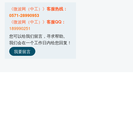
主营产品：微波干燥设备,微波烘干设备,
《微波网（中工）》
客服热线：
湖北敏锐工业微波设备有限公司
0571-28990953
主营产品：微波烘干机,盒饭微波加热设
《微波网（中工）》
客服QQ：
189990251
山东华诺微波设备有限公司
您可以给我们留言，寻求帮助。
主营产品：食品烘干杀菌,真空干燥杀菌,
我们会在一个工作日内给您回复！
上海镧泰微波设备制造有限公司
主营产品：微波干燥烘干设备,微波真空
我要留言
南京平顺微波设备有限公司
主营产品：隧道微波食品干燥灭菌,微波
广州市凯棱工业用微波设备有限公司
主营产品：微波加热箱,微波热再生沥青
湖南频动科技有限公司
主营产品：固态微波,射频技术
郑州菲利特智能装备有限公司
主营产品：箱式微波烘干设备,隧道式微
北京祥鹄科技发展有限公司
主营产品：微波化学仪器,实验室设备
优圣达微波科技（上海）有限公司