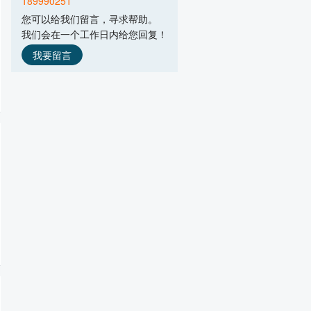
189990251
广州市凯棱工业用微波设备有限公司
您可以给我们留言，寻求帮助。
主营产品：微波加热箱,微波热再生沥青
我们会在一个工作日内给您回复！
湖南频动科技有限公司
主营产品：固态微波,射频技术
我要留言
郑州菲利特智能装备有限公司
主营产品：箱式微波烘干设备,隧道式微
北京祥鹄科技发展有限公司
主营产品：微波化学仪器,实验室设备
优圣达微波科技（上海）有限公司
主营产品：微波真空干燥设备,微波杀菌
烟台北方微波技术有限公司
主营产品：智能微波加热设备
贵阳新奇微波工业有限责任公司
主营产品：微波真空干燥机,微波干燥灭
河南科尔微波科技有限公司
主营产品：微波烘干设备,微波杀菌设备,
佛山市纽睿科技有限公司
主营产品：3kW大功率磁控管,2kW大功率