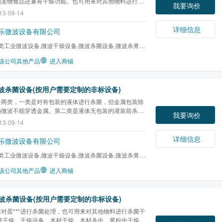
的宠物食品还兼有干燥功能。也可用来对其他物料进行杀
我要询价
。杀菌设备，微波杀菌，烟台微波，
辣椒粉杀菌
，调味品
13-09-14
体杀菌，蛋***杀菌，粉末杀菌，食品杀菌，宠物食品杀
酒杀菌，牛肉干杀菌
详细信息
乐微波设备有限公司
类工业微波设备,微波干燥设备,微波杀菌设备,微波杀青设
化设备,微波酶钝...
该公司其他产品
进入商铺
波杀菌设备(按用户需要定制的非标设备)
分两类，一类是对有包装的液体进行杀菌，但金属包装除
为微波不能穿透金属。第二类是液体无包装的灌装前杀
我要询价
体管道经过微波谐振腔，将液体加热到一定温度杀菌后到
13-09-14
进行灌装。杀菌设备，微波杀菌，烟台微波，
辣椒粉杀
品杀菌，液体杀菌，蛋***杀菌，粉末杀菌，食品杀菌...
详细信息
乐微波设备有限公司
类工业微波设备,微波干燥设备,微波杀菌设备,微波杀青设
化设备,微波酶钝...
该公司其他产品
进入商铺
*微波杀菌设备(按用户需要定制的非标设备)
对蛋***进行杀菌处理，也可用来对其他物料进行杀菌干
微波干燥，干燥设备，木材干燥，木材杀虫，黄粉虫干燥，