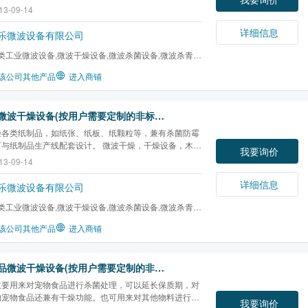
粉末干燥，矿粉干燥，饮片干燥，金银花干燥，茶叶杀
13-09-14
豆脱腥，真空干燥，杀菌设备，微波杀菌，烟台微波，
辣
菌
，调味品杀菌，液体杀菌，蛋***杀菌，粉末杀菌，...
详细信息
乐微波设备有限公司
类工业微波设备,微波干燥设备,微波杀菌设备,微波杀青设
化设备,微波酶钝...
该公司其他产品
进入商铺
纸制品微波干燥设备(按用户需要定制的非标设备)
燥各类纸制品，如纸张、纸板、纸颗粒等，兼有杀菌防霉
可与纸制品生产线配套设计。 微波干燥，干燥设备，木材
我要询价
木材杀虫，黄粉虫干燥，纸制品干燥，宠物食品干燥，粉
13-09-14
，矿粉干燥，饮片干燥，金银花干燥，茶叶杀青，大豆脱
干燥，杀菌设备，微波杀菌，烟台微波，辣椒粉杀...
详细信息
乐微波设备有限公司
类工业微波设备,微波干燥设备,微波杀菌设备,微波杀青设
化设备,微波酶钝...
该公司其他产品
进入商铺
宠物食品微波干燥设备(按用户需要定制的非标设备)
主要用来对宠物食品进行杀菌处理，可以延长保质期，对
的宠物食品还兼有干燥功能。也可用来对其他物料进行杀
我要询价