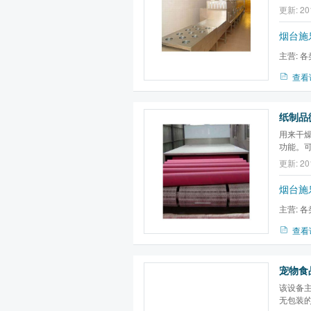
干燥，
更新: 20
青，大
椒粉杀
烟台施
主营:
各
备,微波膨
查看
用来干
功能。
干燥，
更新: 20
末干燥
腥，真空
烟台施
主营:
各
备,微波膨
查看
该设备
无包装