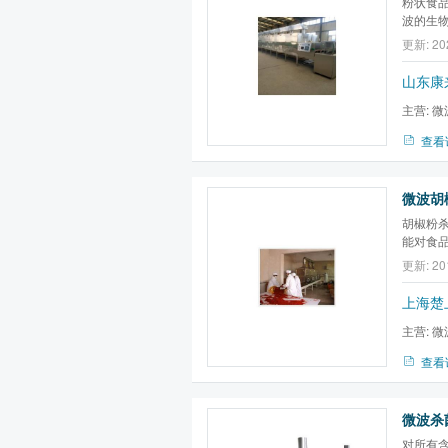
粉状食
波的生
肝菌，
更新: 20
粉状食
蛋***
山东康
主营:
微
查看
微波胡
胡椒粉
能对食
家用微
更新: 20
烤、杀
上海楚
主营:
微
备,微波大
查看
微波杀
对所有