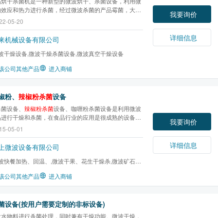
品烘干杀菌机是一种新型的微波烘干、杀菌设备，利用微
物效应和热力进行杀菌，经过微波杀菌的产品霉菌，大肠
我要询价
致病菌等都能达到卫生标准。微波杀菌设备是适用于各种
22-05-20
品的杀菌设备。如：调味品、
辣椒粉杀菌
设备、添加剂、
、豆粉、蔬菜粉、五谷杂粮粉、菌菇、面粉、淀粉、即...
详细信息
来机械设备有限公司
波干燥设备,微波干燥杀菌设备,微波真空干燥设备
该公司其他产品
进入商铺
椒粉、
辣椒粉杀菌
设备
杀菌设备、
辣椒粉杀菌
设备、咖喱粉杀菌设备是利用微波
品进行干燥和杀菌，在食品行业的应用是很成熟的设备，
我要询价
波炉就是很好的应用例子。在食品加热、蒸煮、熟化、烘
15-05-01
菌等方面，微波炉都可以做得到。
详细信息
上微波设备有限公司
波快餐加热、回温、,微波干果、花生干燥杀,微波矿石设
米杀虫设备,微波...
该公司其他产品
进入商铺
菌设备(按用户需要定制的非标设备)
含水物料进行杀菌处理，同时兼有干燥功能。微波干燥，