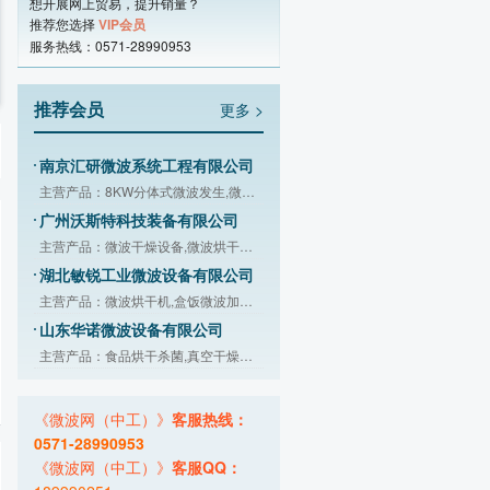
河南科尔微波科技有限公司
想开展网上贸易，提升销量？
推荐您选择
VIP会员
主营产品：微波烘干设备,微波杀菌设备,
服务热线：0571-28990953
佛山市纽睿科技有限公司
主营产品：3kW大功率磁控管,2kW大功率
推荐会员
更多 >
深圳市视麦电气技术有限公司
主营产品：磁控管,微波电源,高压数字电
南京汇研微波系统工程有限公司
主营产品：8KW分体式微波发生,微波超声
广州沃斯特科技装备有限公司
主营产品：微波干燥设备,微波烘干设备,
湖北敏锐工业微波设备有限公司
主营产品：微波烘干机,盒饭微波加热设
山东华诺微波设备有限公司
主营产品：食品烘干杀菌,真空干燥杀菌,
上海镧泰微波设备制造有限公司
主营产品：微波干燥烘干设备,微波真空
《微波网（中工）》
客服热线：
南京平顺微波设备有限公司
0571-28990953
主营产品：隧道微波食品干燥灭菌,微波
《微波网（中工）》
客服QQ：