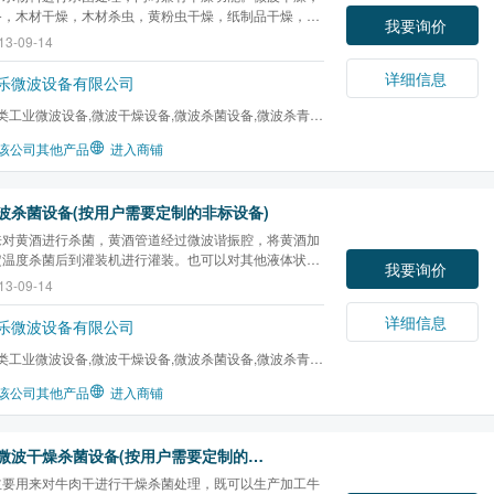
备，木材干燥，木材杀虫，黄粉虫干燥，纸制品干燥，宠
我要询价
干燥，粉末干燥，矿粉干燥，饮片干燥，金银花干燥，茶
13-09-14
，大豆脱腥，真空干燥，杀菌设备，微波杀菌，烟台微
椒粉杀菌
，调味品杀菌，液体杀菌，蛋***杀菌，粉末...
详细信息
乐微波设备有限公司
类工业微波设备,微波干燥设备,微波杀菌设备,微波杀青设
化设备,微波酶钝...
该公司其他产品
进入商铺
波杀菌设备(按用户需要定制的非标设备)
来对黄酒进行杀菌，黄酒管道经过微波谐振腔，将黄酒加
定温度杀菌后到灌装机进行灌装。也可以对其他液体状物
我要询价
杀菌处理。杀菌设备，微波杀菌，烟台微波，
辣椒粉杀
13-09-14
品杀菌，液体杀菌，蛋***杀菌，粉末杀菌，食品杀菌，
品杀菌，黄酒杀菌，牛肉干杀菌
详细信息
乐微波设备有限公司
类工业微波设备,微波干燥设备,微波杀菌设备,微波杀青设
化设备,微波酶钝...
该公司其他产品
进入商铺
牛肉干微波干燥杀菌设备(按用户需要定制的非标设备)
主要用来对牛肉干进行干燥杀菌处理，既可以生产加工牛