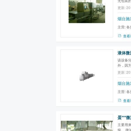
无包装
菌干燥
更新: 20
杀菌，液
菌，黄
烟台施
主营:
各
备,微波膨
查看
液体微
该设备
外，因
菌，液
更新: 20
灌装机
菌
，调味
烟台施
主营:
各
备,微波膨
查看
蛋**
主要用来
燥。 