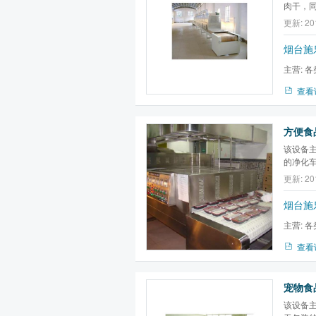
肉干，
可用来
更新: 20
波，
辣
菌，食
烟台施
主营:
各
备,微波膨
查看
该设备
的净化
不能是
更新: 20
设备，
菌，蛋*
烟台施
主营:
各
备,微波膨
查看
该设备