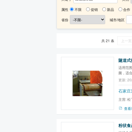
属性
不限
促销
新品
合作
省份
城市/地区
共 21 条
上一页
隧道式
适用范
菌，适
更新: 20
石家庄
主营:
松
器,一拖多
查看
粉状食品