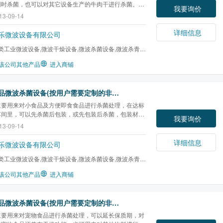
同时杀菌，也可以对其它设备生产的牛肉干进行杀菌。还
我要询价
对其他物料进行杀菌干燥。杀菌设备，微波杀菌，烟台微
13-09-14
椒粉杀菌
，调味品杀菌，液体杀菌，蛋***杀菌，粉末杀
品杀菌，宠物食品杀菌，黄酒杀菌，牛肉干杀菌
详细信息
乐微波设备有限公司
类工业微波设备,微波干燥设备,微波杀菌设备,微波杀青设
化设备,微波酶钝...
该公司其他产品
进入商铺
方便食品微波杀菌设备(按用户需要定制的非标设备)
主要用来对小食品及方便即食食品进行杀菌处理，在达标
车间里，可以先杀菌后包装，或先包装后杀菌，包装材质
我要询价
金属的。该设备也可用来对其他物料进行杀菌干燥。杀菌
13-09-14
微波杀菌，烟台微波，
辣椒粉杀菌
，调味品杀菌，液体杀
**杀菌，粉末杀菌，食品杀菌，宠物食品杀菌，黄...
详细信息
乐微波设备有限公司
类工业微波设备,微波干燥设备,微波杀菌设备,微波杀青设
化设备,微波酶钝...
该公司其他产品
进入商铺
宠物食品微波杀菌设备(按用户需要定制的非标设备)
主要用来对宠物食品进行杀菌处理，可以延长保质期，对