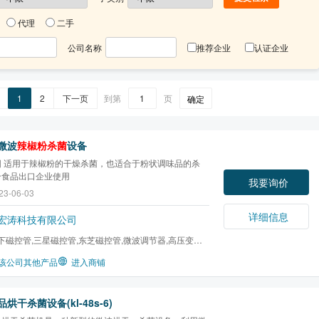
代理
二手
公司名称
推荐企业
认证企业
1
2
下一页
到第
页
确定
微波
辣椒粉杀菌
设备
围 适用于辣椒粉的干燥杀菌，也适合于粉状调味品的杀
合食品出口企业使用
我要询价
23-06-03
详细信息
宏涛科技有限公司
下磁控管,三星磁控管,东芝磁控管,微波调节器,高压变压
变压器,超声波清...
该公司其他产品
进入商铺
烘干杀菌设备(kl-48s-6)