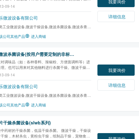
我要询价
干燥，宠物食品干燥，粉末干燥，矿粉干燥，饮片干燥，
13-09-14
干燥，茶叶杀青，大豆脱腥，真空干燥，杀菌设备，微波
烟台微波，
辣椒粉杀菌
，调味品杀菌，液体杀菌，...
详细信息
乐微波设备有限公司
类工业微波设备,微波干燥设备,微波杀菌设备,微波杀青设
化设备,微波酶钝...
该公司其他产品
进入商铺
调味品微波杀菌设备(按用户需要定制的非标设备)
来对调味品（如：各种香料、辣椒粉、方便面调料等）进
处理。也可以用来对其他物料进行杀菌干燥。微波干燥，
我要询价
备，木材干燥，木材杀虫，黄粉虫干燥，纸制品干燥，宠
13-09-14
干燥，粉末干燥，矿粉干燥，饮片干燥，金银花干燥，茶
大豆脱腥，真空干燥，杀菌设备，微波杀菌，烟台...
详细信息
乐微波设备有限公司
类工业微波设备,微波干燥设备,微波杀菌设备,微波杀青设
化设备,微波酶钝...
该公司其他产品
进入商铺
片干燥杀菌设备(slwb系列)
类中药材的干燥杀菌，低温干燥杀菌。 微波干燥，干燥设
材干燥，木材杀虫，黄粉虫干燥，纸制品干燥，宠物食品
我要询价