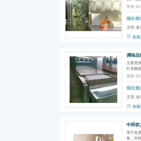
纸制品
更新: 20
金银花
杀菌，
烟台施
主营:
各
备,微波膨
查看
主要用
行杀菌
干燥设
更新: 20
物食品
叶杀青，
烟台施
主营:
各
备,微波膨
查看
中药饮
用于各
备，木