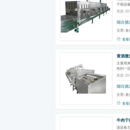
干燥设
物食品
更新: 20
叶杀青
波，
辣
烟台施
主营:
各
备,微波膨
查看
黄酒微
主要用
热到一
料进行
更新: 20
菌
，调味
宠物食
烟台施
主营:
各
备,微波膨
查看
该设备