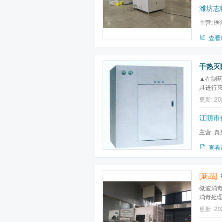
潍坊志
主营:
医
波消毒灭菌
查看
干热灭
▲在制药
具进行
计,制
更新: 20
点，并结
（除热源
江阴市
美...
主营:
真
查看
[新品]
微波消
消毒处
水处理
更新: 20