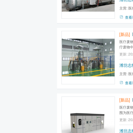
主营:
医
波消毒灭菌
查看
[新品]
医疗废
疗废物
医疗废
更新: 20
《国家
处理药物
潍坊志
主营:
医
波消毒灭菌
查看
[新品]
医疗废
围为医
体、器
更新: 20
潍坊志