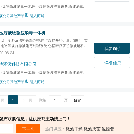
疗废物微波消毒一体,医疗废物微波消毒设备,微波消毒处
该公司其他产品
进入商铺
医疗废物微波消毒一体机
括以下受料及供料系统:包括医疗废物受料计量、卸料、暂
、输送等设施微波消毒处理系统:包括医疗废牣微波进料单
我要询价
碎单元、微波消毒处理单元、岀袆单元、自动化控制单
20-06-24
气处理单元和废水处理单元等配套工程主要包括:总图运
路、供配电、给排水、消防、通讯、热力、暖通量、...
详细信息
特环保科技有限公司
疗废物微波消毒一体,医疗废物微波消毒设备,微波消毒处
该公司其他产品
进入商铺
一页
1
下一页
到第
页
确定
发布求购信息，让供应商主动找上门！
热门供应：
微波干燥
微波灭菌
磁控管
下一步