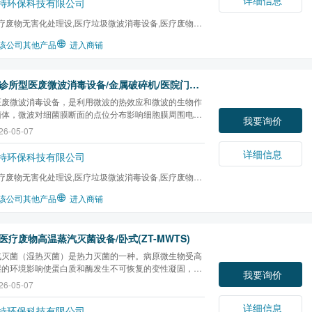
特环保科技有限公司
疗废物无害化处理设,医疗垃圾微波消毒设备,医疗废物微
,微波消毒设备,...
该公司其他产品
进入商铺
诊所型医废微波消毒设备/金属破碎机/医院门诊适用
医废微波消毒设备，是利用微波的热效应和微波的生物作
菌体，微波对细菌膜断面的点位分布影响细胞膜周围电子
我要询价
密度，从而改变细胞膜的通透性能，杀灭细菌。
26-05-07
详细信息
特环保科技有限公司
疗废物无害化处理设,医疗垃圾微波消毒设备,医疗废物微
,微波消毒设备,...
该公司其他产品
进入商铺
医疗废物高温蒸汽灭菌设备/卧式(ZT-MWTS)
汽灭菌（湿热灭菌）是热力灭菌的一种。病原微生物受高
湿的环境影响使蛋白质和酶发生不可恢复的变性凝固，从
我要询价
微生物的死亡。从而达到杀灭微生物的目的。该医疗废物
26-05-07
汽灭菌处理工艺以高温饱和蒸汽为工作介质，利用其较强
，深入到灭菌物品内部并释放出蒸汽内含的潜伏热...
详细信息
特环保科技有限公司