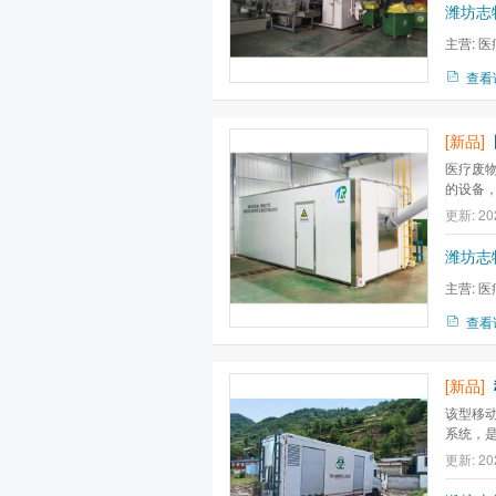
潍坊志
主营:
医
理系统
查看
[新品]
医疗废
的设备
体，特别
更新: 20
2006
物微波
潍坊志
物、...
主营:
医
波消毒灭菌
查看
[新品]
该型移
系统，
备。主
更新: 20
物产生
急处理医