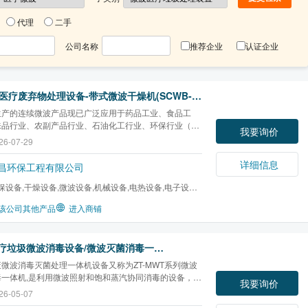
代理
二手
公司名称
推荐企业
认证企业
医疗废弃物处理设备-带式微波干燥机(SCWB-WD)
生产的连续微波产品现已广泛应用于药品工业、食品工
味品行业、农副产品行业、石油化工行业、环保行业（污
我要询价
泥、医疗废弃物等）、建材行业、橡胶制品行业、陶瓷行
26-07-29
织印染行业、纸制品行业、工艺品行业等；设备运行稳
能高效。
详细信息
昌环保工程有限公司
保设备,干燥设备,微波设备,机械设备,电热设备,电子设备,
,生物工程设备研发
该公司其他产品
进入商铺
小型医疗垃圾微波消毒设备/微波灭菌消毒一体/医疗垃圾设备(ZT-MWT)
微波消毒灭菌处理一体机设备又称为ZT-MWT系列微波
毒一体机,是利用微波照射和饱和蒸汽协同消毒的设备，其
我要询价
理利用蒸汽的热量传导、微波的热效应和微波的生物作用
26-05-07
体，特别是微波的生物灭菌效应。