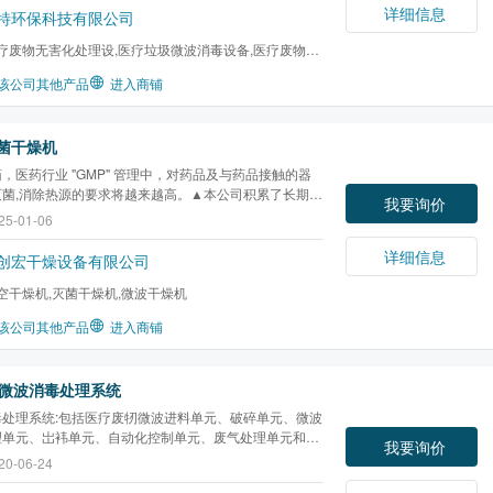
详细信息
特环保科技有限公司
疗废物无害化处理设,医疗垃圾微波消毒设备,医疗废物微
,微波消毒设备,...
该公司其他产品
进入商铺
菌干燥机
，医药行业 "GMP" 管理中，对药品及与药品接触的器
灭菌,消除热源的要求将越来越高。▲本公司积累了长期设
我要询价
造各种电热灭菌箱的经验，消化吸收了国外同类产品的优
25-01-06
合我国国情，精心设计，开发了 GM100-系列干热灭菌
）柜（装置）。该装置符合食品药物管理局， GMP 及
详细信息
创宏干燥设备有限公司
空干燥机,灭菌干燥机,微波干燥机
该公司其他产品
进入商铺
微波消毒处理系统
毒处理系统:包括医疗废牣微波进料单元、破碎单元、微波
理单元、岀袆单元、自动化控制单元、废气处理单元和废
我要询价
单元等
20-06-24