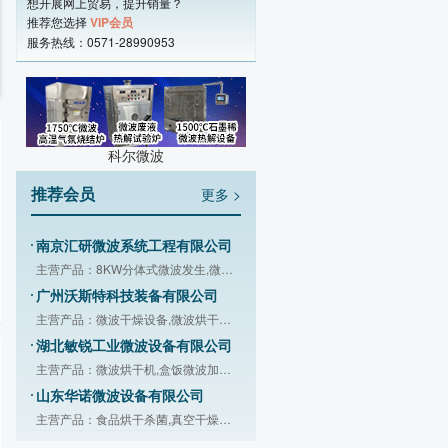
想开展网上贸易，提升销量？
推荐您选择
VIP会员
服务热线：0571-28990953
贵阳新奇微波工业有限责任公司
主营产品：微波真空干燥机,微波干燥灭
河南科尔微波科技有限公司
主营产品：微波烘干设备,微波杀菌设备,
佛山市纽睿科技有限公司
科尔微波
主营产品：3kW大功率磁控管,2kW大功率
推荐会员
更多 >
深圳市视麦电气技术有限公司
主营产品：磁控管,微波电源,高压数字电
南京汇研微波系统工程有限公司
主营产品：8KW分体式微波发生,微波超声
广州沃斯特科技装备有限公司
主营产品：微波干燥设备,微波烘干设备,
湖北敏锐工业微波设备有限公司
主营产品：微波烘干机,盒饭微波加热设
山东华诺微波设备有限公司
主营产品：食品烘干杀菌,真空干燥杀菌,
上海镧泰微波设备制造有限公司