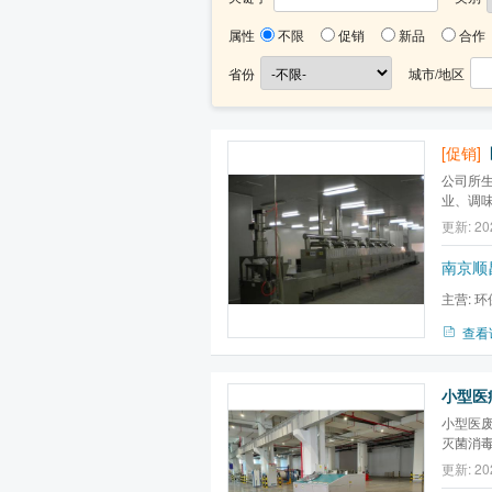
属性
不限
促销
新品
合作
省份
城市/地区
[促销]
公司所
业、调
水、污
更新: 20
业、纺
定、节
南京顺
主营:
环
臭氧设备
查看
小型医废
灭菌消
基本原
更新: 20
杀灭菌