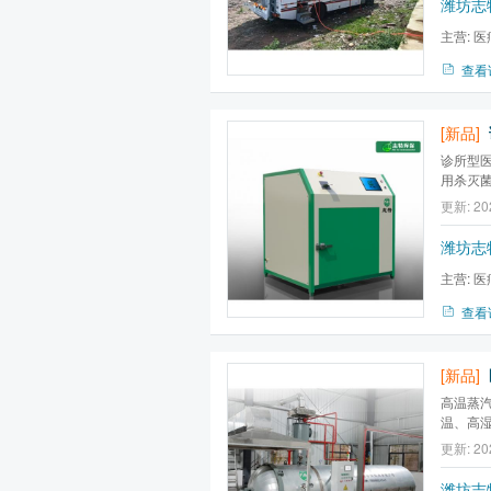
潍坊志
主营:
医
波消毒灭菌
查看
[新品]
诊所型
用杀灭
和离子
更新: 20
潍坊志
主营:
医
波消毒灭菌
查看
[新品]
高温蒸
温、高
而导致
更新: 20
高温蒸
的穿透力
潍坊志