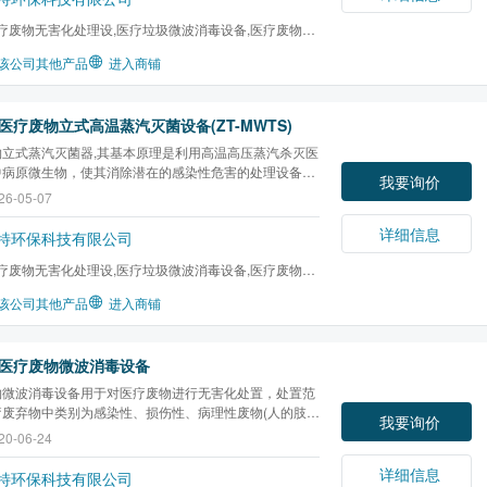
疗废物无害化处理设,医疗垃圾微波消毒设备,医疗废物微
,微波消毒设备,...
该公司其他产品
进入商铺
医疗废物立式高温蒸汽灭菌设备(ZT-MWTS)
物立式蒸汽灭菌器,其基本原理是利用高温高压蒸汽杀灭医
中病原微生物，使其消除潜在的感染性危害的处理设备；
我要询价
物立式蒸汽灭菌器适用于处理《医疗废物分类目录》和
26-05-07
危险废物名录》中的感染性废物、损伤性废物。不适用于
性废物、化学性废物及病理性废物。医疗废物立式蒸...
详细信息
特环保科技有限公司
疗废物无害化处理设,医疗垃圾微波消毒设备,医疗废物微
,微波消毒设备,...
该公司其他产品
进入商铺
医疗废物微波消毒设备
物微波消毒设备用于对医疗废物进行无害化处置，处置范
疗废弃物中类别为感染性、损伤性、病理性废物(人的肢
我要询价
官除外)，也可在发生疫情时处理病死家禽。
20-06-24
详细信息
特环保科技有限公司