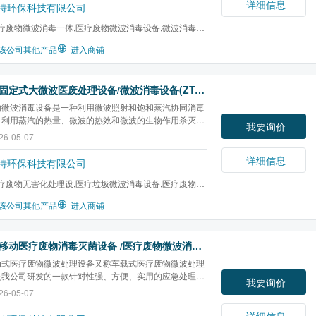
详细信息
特环保科技有限公司
疗废物微波消毒一体,医疗废物微波消毒设备,微波消毒处
该公司其他产品
进入商铺
固定式大微波医废处理设备/微波消毒设备(ZT-MWT)
物微波消毒设备是一种利用微波照射和饱和蒸汽协同消毒
，利用蒸汽的热量、微波的热效和微波的生物作用杀灭菌
我要询价
是微波的生物灭菌效应。该设备满足HJ/T229—
26-05-07
《医疗废物微波消毒集中处理工程技术规范》要求，医疗废
消毒技术适用于处理《医疗废物分类目录》中的感染性废
详细信息
特环保科技有限公司
疗废物无害化处理设,医疗垃圾微波消毒设备,医疗废物微
,微波消毒设备,...
该公司其他产品
进入商铺
移动医疗废物消毒灭菌设备 /医疗废物微波消毒车/车载式设备(ZT-MMWT)
动式医疗废物微波处理设备又称车载式医疗废物微波处理
是我公司研发的一款针对性强、方便、实用的应急处理设
我要询价
要用于应对重大疫情爆发和突发灾情的出现，导致医疗废
26-05-07
量突然增多或由于医疗废物处置设备因灾情被破坏时，紧
疗废物。采用轻型卡车车载进入灾区医院巡回处理...
详细信息