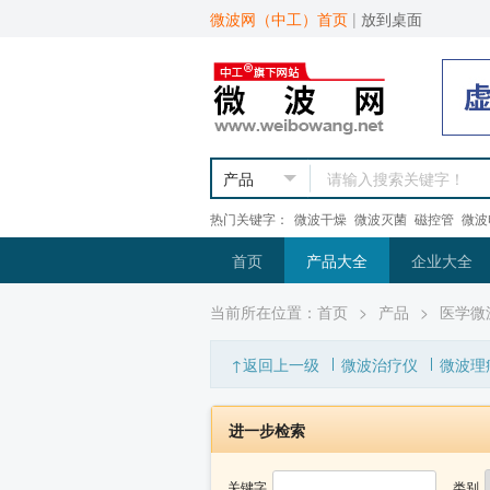
微波网（中工）首页
|
放到桌面
热门关键字：
微波干燥
微波灭菌
磁控管
微波
首页
产品大全
企业大全
当前所在位置：
首页
>
产品
>
医学微
↑返回上一级
微波治疗仪
微波理
进一步检索
关键字
类别