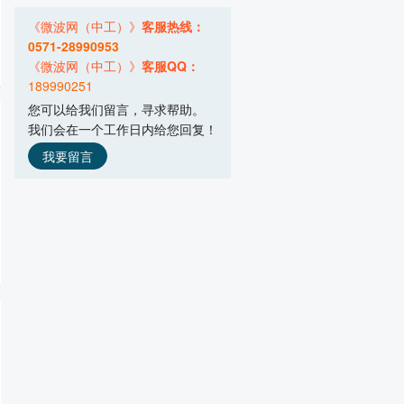
主营产品：微波干燥烘干设备,微波真空
《微波网（中工）》
客服热线：
南京平顺微波设备有限公司
0571-28990953
主营产品：隧道微波食品干燥灭菌,微波
《微波网（中工）》
客服QQ：
189990251
广州市凯棱工业用微波设备有限公司
您可以给我们留言，寻求帮助。
主营产品：微波加热箱,微波热再生沥青
我们会在一个工作日内给您回复！
湖南频动科技有限公司
主营产品：固态微波,射频技术
我要留言
郑州菲利特智能装备有限公司
主营产品：箱式微波烘干设备,隧道式微
北京祥鹄科技发展有限公司
主营产品：微波化学仪器,实验室设备
优圣达微波科技（上海）有限公司
主营产品：微波真空干燥设备,微波杀菌
烟台北方微波技术有限公司
主营产品：智能微波加热设备
贵阳新奇微波工业有限责任公司
主营产品：微波真空干燥机,微波干燥灭
河南科尔微波科技有限公司