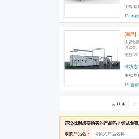
主营:
医
理系统
查看
[新品]
主要包
时贮存
元、破
更新: 20
元、废
输、厂外
潍坊志
主营:
医
理系统
查看
共 11 条
上
还没找到想要购买的产品吗？尝试免费
求购产品名：