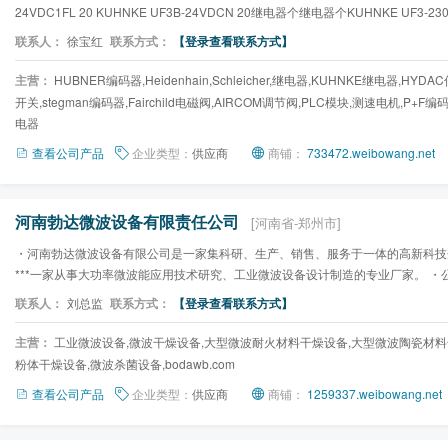
24VDC1FL 20 KUHNKE UF3B-24VDCN 20继电器个继电器个KUHNKE UF3-2
继电器个继电器个继电器个继电器1-24VDC 20KUHNKE 10...
联系人：
徐宝红
联系方式：
【登录查看联系方式】
主营：
HUBNER编码器,Heidenhain,Schleicher,继电器,KUHNKE继电器,HYD
开关,stegman编码器,Fairchild电磁阀,AIRCOM调节阀,PLC模块,测速电机,P+F
电器
查看公司产品
企业类型：
供应商
商铺：
733472.weibowang.net
河南勃达微波设备有限责任公司
[河南省-郑州市]
・河南勃达微波设备有限公司是一家集科研、生产、销售、服务于一体的高新科技
***一家从事大功率微波能应用技术研究、工业微波设备设计制造的专业厂家。 ・
广泛应用于冶金、化...
联系人：
刘总监
联系方式：
【登录查看联系方式】
主营：
工业微波设备,微波干燥设备,大型微波耐火材料干燥设备,大型微波陶瓷材料
粉体干燥设备,微波杀菌设备,bodawb.com
查看公司产品
企业类型：
供应商
商铺：
1259337.weibowang.net