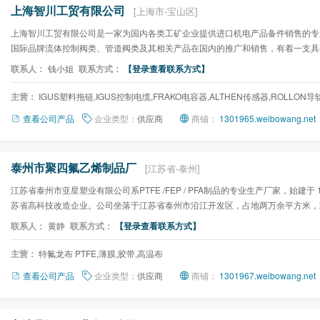
上海智川工贸有限公司
[上海市-宝山区]
上海智川工贸有限公司是一家为国内各类工矿企业提供进口机电产品备件销售的专
国际品牌流体控制阀类、管道阀类及其相关产品在国内的推广和销售，有着一支具有
素质、专业化、勤业...
联系人：
钱小姐
联系方式：
【登录查看联系方式】
主营：
IGUS塑料拖链,IGUS控制电缆,FRAKO电容器,ALTHEN传感器,ROLLON导
查看公司产品
企业类型：
供应商
商铺：
1301965.weibowang.net
泰州市聚四氟乙烯制品厂
[江苏省-泰州]
江苏省泰州市亚星塑业有限公司系PTFE /FEP / PFA制品的专业生产厂家，始建于 19
苏省高科技改造企业。公司坐落于江苏省泰州市沿江开发区，占地两万余平方米，现
其中技术人员30余人...
联系人：
黄静
联系方式：
【登录查看联系方式】
主营：
特氟龙布 PTFE,薄膜,胶带,高温布
查看公司产品
企业类型：
供应商
商铺：
1301967.weibowang.net