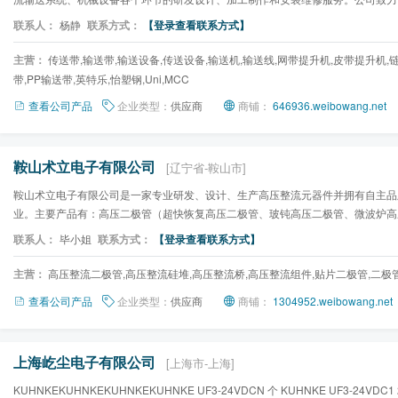
服务质量、员工素质和...
联系人：
杨静
联系方式：
【登录查看联系方式】
主营：
传送带,输送带,输送设备,传送设备,输送机,输送线,网带提升机,皮带提升机,
带,PP输送带,英特乐,怡塑钢,Uni,MCC
查看公司产品
企业类型：
供应商
商铺：
646936.weibowang.net
鞍山术立电子有限公司
[辽宁省-鞍山市]
鞍山术立电子有限公司是一家专业研发、设计、生产高压整流元器件并拥有自主品
业。主要产品有：高压二极管（超快恢复高压二极管、玻钝高压二极管、微波炉高
功率二极管），高压硅堆...
联系人：
毕小姐
联系方式：
【登录查看联系方式】
主营：
高压整流二极管,高压整流硅堆,高压整流桥,高压整流组件,贴片二极管,二极
查看公司产品
企业类型：
供应商
商铺：
1304952.weibowang.net
上海屹尘电子有限公司
[上海市-上海]
KUHNKEKUHNKEKUHNKEKUHNKE UF3-24VDCN 个 KUHNKE UF3-24VDC1 