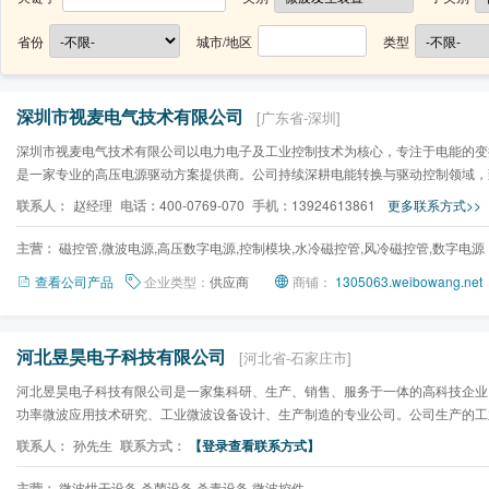
省份
城市/地区
类型
深圳市视麦电气技术有限公司
[广东省-深圳]
深圳市视麦电气技术有限公司以电力电子及工业控制技术为核心，专注于电能的变
是一家专业的高压电源驱动方案提供商。公司持续深耕电能转换与驱动控制领域，
字高压变频电源的核心...
联系人：
赵经理
电话：
400-0769-070
手机：
13924613861
更多联系方式>>
主营：
磁控管,微波电源,高压数字电源,控制模块,水冷磁控管,风冷磁控管,数字电源
查看公司产品
企业类型：
供应商
商铺：
1305063.weibowang.net
河北昱昊电子科技有限公司
[河北省-石家庄市]
河北昱昊电子科技有限公司是一家集科研、生产、销售、服务于一体的高科技企业
功率微波应用技术研究、工业微波设备设计、生产制造的专业公司。公司生产的工
泛应用于冶金、粉体材...
联系人：
孙先生
联系方式：
【登录查看联系方式】
主营：
微波烘干设备,杀菌设备,杀青设备,微波控件