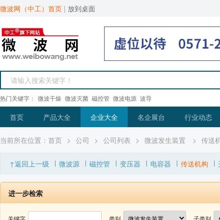
微波网（中工）首页
|
放到桌面
热门关键字：
微波干燥
微波灭菌
磁控管
微波电源
波导
首页
产品大全
企业大全
名企展台
行业动态
当前所在位置：
首页
>
公司
>
公司列表
>
微波发生装置
>
传送
↑返回上一级
微波源
磁控管
变压器
电容器
传送机构
进一步检索
关键字
类别
子类别