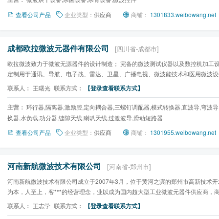
查看公司产品
企业类型：
供应商
商铺：
1301833.weibowang.net
成都欧拉微波元器件有限公司
[四川省-成都市]
欧拉微波致力于微波无源器件的设计制造； 完备的微波测试仪器以及数控机加工
定制用于通讯、导航、电子战、雷达、卫星、广播电视、微波能技术和医用微波设
波系统中的无源器件...
联系人：
王曙光
联系方式：
【登录查看联系方式】
主营：
环行器,隔离器,激励腔,定向耦合器,三螺钉调配器,模式转换器,直波导,弯波导
换器,水负载,功分器,缝隙天线,喇叭天线,过渡波导,滑动短路器
查看公司产品
企业类型：
供应商
商铺：
1301955.weibowang.net
河南新航微波技术有限公司
[河南省-郑州市]
河南新航微波技术有限公司成立于2007年3月，位于黄河之滨的郑州市高新技术
为本，人至上，客***的经营理念，业以成为国内超大型工业微波元器件供应商，
厂家。河南新航是一...
联系人：
王志学
联系方式：
【登录查看联系方式】