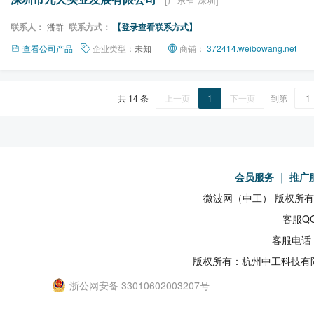
联系人：
潘群
联系方式：
【登录查看联系方式】
查看公司产品
企业类型：
未知
商铺：
372414.weibowang.net
共 14 条
上一页
1
下一页
到第
会员服务
｜
推广
微波网（中工） 版权所有19
客服QQ
客服电话：
版权所有：杭州中工科技有
浙公网安备 33010602003207号