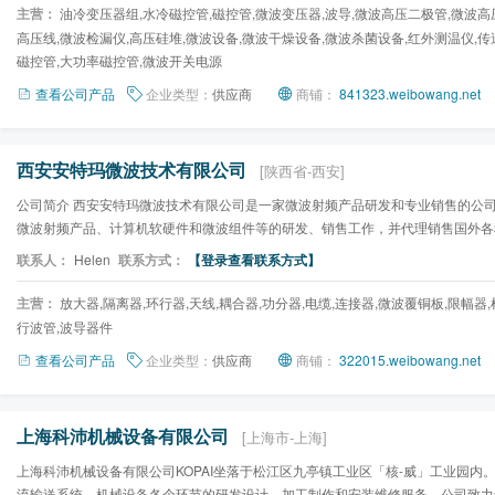
主营：
油冷变压器组,水冷磁控管,磁控管,微波变压器,波导,微波高压二极管,微波高
高压线,微波检漏仪,高压硅堆,微波设备,微波干燥设备,微波杀菌设备,红外测温仪,传送
磁控管,大功率磁控管,微波开关电源
查看公司产品
企业类型：
供应商
商铺：
841323.weibowang.net
西安安特玛微波技术有限公司
[陕西省-西安]
公司简介 西安安特玛微波技术有限公司是一家微波射频产品研发和专业销售的公
微波射频产品、计算机软硬件和微波组件等的研发、销售工作，并代理销售国外各
品。公司目前已经建成...
联系人：
Helen
联系方式：
【登录查看联系方式】
主营：
放大器,隔离器,环行器,天线,耦合器,功分器,电缆,连接器,微波覆铜板,限幅器,
行波管,波导器件
查看公司产品
企业类型：
供应商
商铺：
322015.weibowang.net
上海科沛机械设备有限公司
[上海市-上海]
上海科沛机械设备有限公司KOPAI坐落于松江区九亭镇工业区「核-威」工业园内
流输送系统、机械设备各个环节的研发设计、加工制作和安装维修服务。公司致力