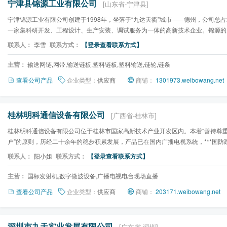
宁津县锦源工业有限公司
[山东省-宁津县]
宁津锦源工业有限公司创建于1998年，坐落于“九达天衢”城市——德州，公司总占
一家集科研开发、工程设计、生产安装、调试服务为一体的高新技术企业。锦源的
系列：一、输送机械设备...
联系人：
李雪
联系方式：
【登录查看联系方式】
主营：
输送网链,网带,输送链板,塑料链板,塑料输送,链轮,链条
查看公司产品
企业类型：
供应商
商铺：
1301973.weibowang.net
桂林明科通信设备有限公司
[广西省-桂林市]
桂林明科通信设备有限公司位于桂林市国家高新技术产业开发区内。本着“善待尊
户”的原则，历经二十余年的稳步积累发展，产品已在国内广播电视系统，***国防
重要的一席之地。...
联系人：
阳小姐
联系方式：
【登录查看联系方式】
主营：
国标发射机,数字微波设备,广播电视电台现场直播
查看公司产品
企业类型：
供应商
商铺：
203171.weibowang.net
深圳市九天实业发展有限公司
[广东省-深圳]