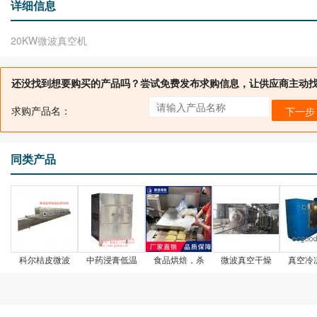
详细信息
20KW微波真空机
还没找到想要购买的产品吗？尝试免费发布求购信息，让供应商主动
求购产品名：
下一步
同类产品
科尔桔皮微波
中药浸膏低温
食品烘焙，杀
微波真空干燥
真空冷