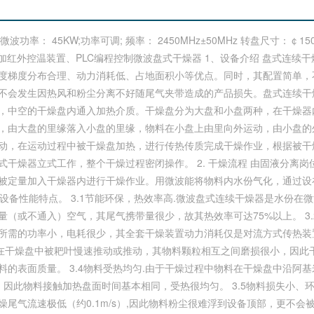
出微波功率： 45KW;功率可调; 频率： 2450MHz±50MHz 转盘尺寸：￠150
 可另加红外控温装置、PLC编程控制微波盘式干燥器 1、设备介绍 盘式连
度梯度分布合理、动力消耗低、占地面积小等优点。同时，其配置简单，
不会发生因热风和粉尘分离不好随尾气夹带造成的产品损失。盘式连续干
，中空的干燥盘内通入加热介质。干燥盘分为大盘和小盘两种，在干燥器
，由大盘的里缘落入小盘的里缘，物料在小盘上由里向外运动，由小盘的
动，在运动过程中被干燥盘加热，进行传热传质完成干燥作业，根据被干燥
干燥器立式工作，整个干燥过程密闭操作。 2. 干燥流程 由固液分离
被定量加入干燥器内进行干燥作业。用微波能将物料内水份气化，通过设
.设备性能特点。 3.1节能环保，热效率高.微波盘式连续干燥器是水份在微
（或不通入）空气，其尾气携带量很少，故其热效率可达75%以上。 3.
需的功率小，电耗很少，其全套干燥装置动力消耗仅是对流方式传热装置动
物料在干燥盘中被耙叶慢速推动或推动，其物料颗粒相互之间磨损很小，因
料的表面质量。 3.4物料受热均匀.由于干燥过程中物料在干燥盘中沿阿
，因此物料接触加热盘面时间基本相同，受热很均匀。 3.5物料损失小、
尾气流速极低（约0.1m/s）,因此物料粉尘很难浮到设备顶部，更不