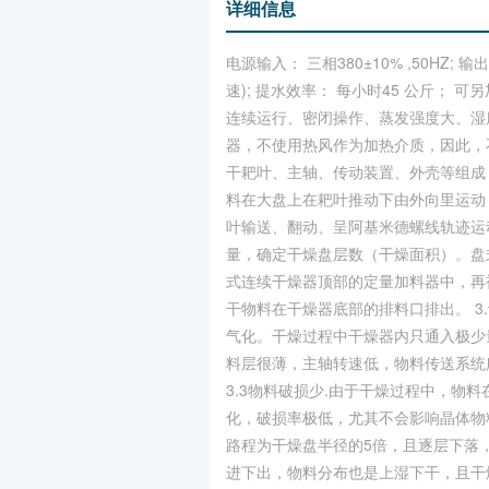
详细信息
电源输入： 三相380±10% ,50HZ; 输
速); 提水效率： 每小时45 公斤；
连续运行、密闭操作、蒸发强度大、湿
器，不使用热风作为加热介质，因此，
干耙叶、主轴、传动装置、外壳等组成
料在大盘上在耙叶推动下由外向里运动
叶输送、翻动、呈阿基米德螺线轨迹运
量，确定干燥盘层数（干燥面积）。盘式
式连续干燥器顶部的定量加料器中，再
干物料在干燥器底部的排料口排出。 3
气化。干燥过程中干燥器内只通入极少量
料层很薄，主轴转速低，物料传送系统所
3.3物料破损少.由于干燥过程中，
化，破损率极低，尤其不会影响晶体物
路程为干燥盘半径的5倍，且逐层下落
进下出，物料分布也是上湿下干，且干燥