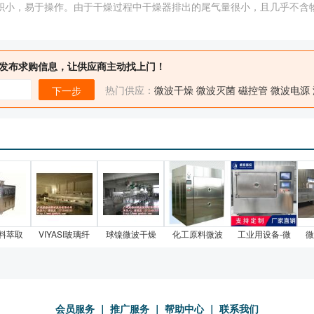
地面积小，易于操作。由于干燥过程中干燥器排出的尾气量很小，且几乎不
发布求购信息，让供应商主动找上门！
热门供应：
微波干燥
微波灭菌
磁控管
微波电源
下一步
料萃取
VIYASI玻璃纤
球镍微波干燥
化工原料微波
工业用设备-微
微
会员服务
｜
推广服务
｜
帮助中心
｜
联系我们