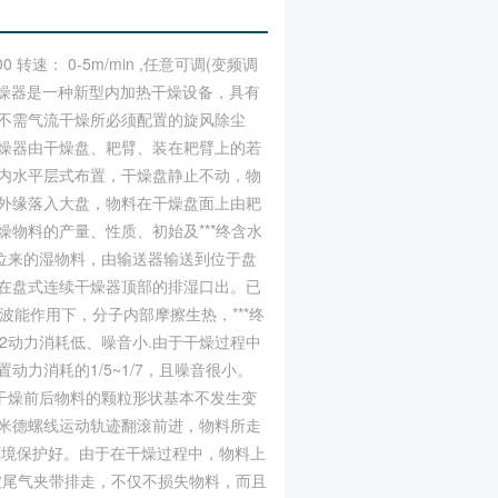
0 转速： 0-5m/min ,任意可调(变频调
续干燥器是一种新型内加热干燥设备，具有
不需气流干燥所必须配置的旋风除尘
燥器由干燥盘、耙臂、装在耙臂上的若
内水平层式布置，干燥盘静止不动，物
外缘落入大盘，物料在干燥盘面上由耙
物料的产量、性质、初始及***终含水
岗位来的湿物料，由输送器输送到位于盘
在盘式连续干燥器顶部的排湿口出。已
波能作用下，分子内部摩擦生热，***终
2动力消耗低、噪音小.由于干燥过程中
力消耗的1/5~1/7，且噪音很小。
此干燥前后物料的颗粒形状基本不发生变
基米德螺线运动轨迹翻滚前进，物料所走
环境保护好。由于在干燥过程中，物料上
会被尾气夹带排走，不仅不损失物料，而且