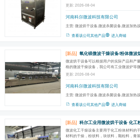
品质量，表面不会板结、提高坚韧度、保证
更新: 2026-08-04
色等。
河南科尔微波科技有限公司
主营:
微波烘干设备,微波杀菌设备,微波加热
炉,微波气氛马弗炉,微波高温...
查看该公司其他产品
进入商铺
[新品]
微波烘干设备可以根据用户的实际产品和产
格的微波干燥设备，我公司有工业微波炉等
免费提供现场生产cao作，并结合用户产品
更新: 2026-08-04
务，欢迎新老朋友前来考察、洽谈。设备大
量来设计制造。153-4394-8258 176-1328-5
河南科尔微波科技有限公司
主营:
微波烘干设备,微波杀菌设备,微波加热
炉,微波气氛马弗炉,微波高温...
查看该公司其他产品
进入商铺
[新品]
微波化工干燥设备主要用于化工粉体材料的
材料的干燥，粉状料，块状料，颗粒料，膏