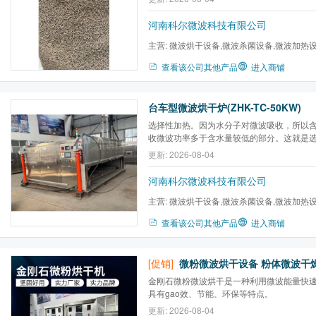
频摩擦加热。
河南科尔微波科技有限公司
主营:
微波烘干设备,微波杀菌设备,微波加热
炉,微波气氛马弗炉,微波高温...
查看该公司其他产品
进入商铺
台车型微波烘干炉(ZHK-TC-50KW)
选择性加热。因为水分子对微波吸收，所以
收微波功率多于含水量较低的部分。这就是
利用这一特点可以做到均匀加热和均匀干燥
更新: 2026-08-04
河南科尔微波科技有限公司
主营:
微波烘干设备,微波杀菌设备,微波加热
炉,微波气氛马弗炉,微波高温...
查看该公司其他产品
进入商铺
[促销]
金刚石微粉微波烘干是一种利用微波能量快
具有gao效、节能、环保等特点。
更新: 2026-08-04