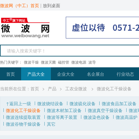
微波网（中工）首页
|
放到桌面
热门关键字：
微波干燥
微波灭菌
磁控管
微波电源
波导
首页
产品大全
企业大全
名企展台
行业动态
当前所在位置：
首页
>
产品
>
工农业微波
>
微波化工干燥设备
↑返回上一级
微波烧结设备
微波硫化设备
微波食品加工设备
微波化工干燥设备
微波木材加工设备
微波真空干燥设备
微波
微波连续提取装置
微波等离子装置
微波染色设备
微波高温炉
微波谷物干燥设备
其它