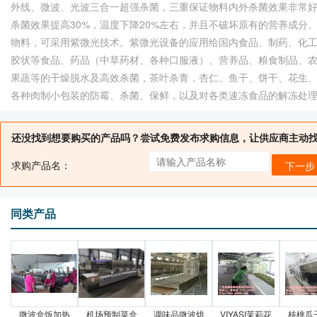
外线、微波、光波三合一超强杀菌，三重保证物料内外杀菌效果非常好
杀菌效果提高30%，温度下降20%左右，并且不破坏原有的营养成
物料，可采用紫微光技术。紫微光设备的应用给国内食品、制药、化工
胶状等食品、药品（中草药材、各种口服液）、营养品、粮食制品、
果蔬等的干燥脱水及高效杀菌，茶叶杀青，杏仁、鱼干、饼干、花生
各种肉制小包装的防霉、杀菌、保鲜，以及对各类速冻食品的解冻处
还没找到想要购买的产品吗？尝试免费发布求购信息，让供应商主动
求购产品名：
下一步
同类产品
微波盒饭加热
机场预制菜盒
调味品微波烘
VIYASI茉莉花
核桃瓜