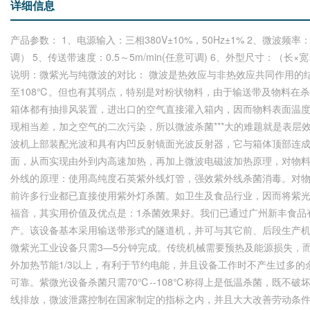
详细信息
产品参数： 1、电源输入：三相380V±10%，50Hz±1% 2、微波频率：
调） 5、传送带速度：0.5～5m/min(任意可调) 6、外型尺寸：（长×宽×
说明：微紫光与纯微波的对比： 微波是热效应与非热效应共同作用的
至108℃。但也有其弱点，特别是对粉状物料，由于输送带及物料在
箱体都有抽排风装置，进出口的空气直接灌入箱内，因而物料表面温
现相当差，加之空气的二次污染，所以微波杀菌***大的难题就是表层
波机上部装配光波和具有内凹反射镜面光波反射器，它与箱体顶部连成
面，从而实现由外到内高速加热，再加上微波电磁波加热原理，对物料
外线的原理：使用高纯度石英紫外线灯管，强效紫外线杀菌消毒。对物
前许多行业都已直接使用紫外灯杀菌。如卫生及食品行业，因而将紫
福音，其实用价值及优点是：1杀菌效果好。我们已通过广州新丰食品
产。该设备基本采用输送带形式的隧道机，并可与其它前、后段生产机
微紫光工业设备只需3―5分钟完成。传统机械需要预热及能源损失，
外加热节能1/3以上，有利于节约电能，并且设备工作时不产生过多
可靠。紫微光设备杀菌只需70℃--108℃称得上是低温杀菌，既不
线排放，微波泄露控制在国家制定的指标之内，并且大大改善劳动条件