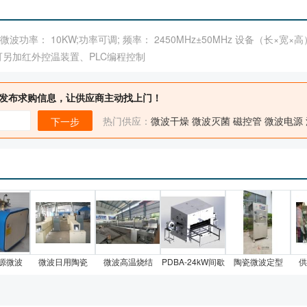
出微波功率： 10KW;功率可调; 频率： 2450MHz±50MHz 设备（长×宽×高）
 可另加红外控温装置、PLC编程控制
发布求购信息，让供应商主动找上门！
热门供应：
微波干燥
微波灭菌
磁控管
微波电源
下一步
源微波
微波日用陶瓷
微波高温烧结
PDBA-24kW间歇
陶瓷微波定型
供