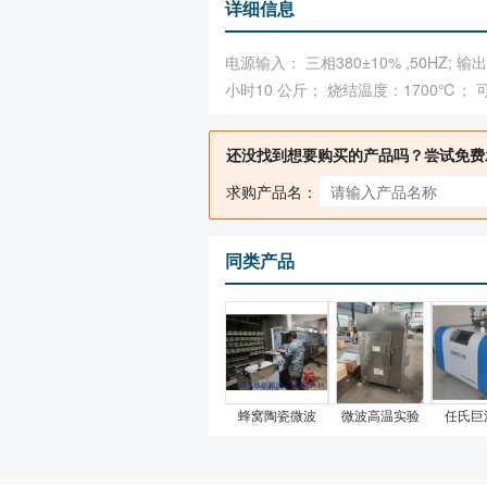
详细信息
电源输入： 三相380±10% ,50HZ; 输
小时10 公斤； 烧结温度：1700℃；
还没找到想要购买的产品吗？尝试免费
求购产品名：
同类产品
蜂窝陶瓷微波
微波高温实验
任氏巨