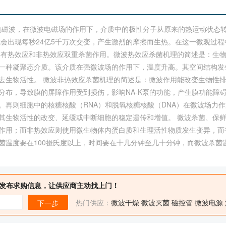
赫的电磁波，在微波电磁场的作用下，介质中的极性分子从原来的热运动状态
，就会出现每秒24亿5千万次交变，产生激烈的摩擦而生热。在这一微观过
具有热效应和非热效应双重杀菌作用。微波热效应杀菌机理的简述是：生
一种凝聚态介质。该介质在强微波场的作用下，温度升高。其空间结构发
去生物活性。 微波非热效应杀菌机理的简述是：微波作用能改变生物性
分布，导致膜的屏障作用受到损伤，影响NA-K泵的功能，产生膜功能障
。再则细胞中的核糖核酸（RNA）和脱氧核糖核酸（DNA）在微波场力
其生物活性的改变、延缓或中断细胞的稳定遗传和增值。 微波杀菌、保
作用；而非热效应则使用微生物体内蛋白质和生理活性物质发生变异，而
温度要在100摄氏度以上，时间要在十几分钟至几十分钟，而微波杀菌温
发布求购信息，让供应商主动找上门！
热门供应：
微波干燥
微波灭菌
磁控管
微波电源
下一步