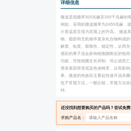
详细信息
微波是指频率300兆赫至300千兆
例如，采用的微波频率为2450兆赫
介质温度呈现为宏观上的升高。 微波
物、脂肪和无机物等复杂化合物构成的
解度、粘度、膨胀性、稳定性，从而失
感应的离子流会影响细胞膜附近的电荷
功能，导致细菌生长抑制、停止或死亡
诱发基因突变或染色体畸变，从而影响
果。微波的热效应主要起快速升温杀菌
低于常规方法，一般比较，常规方法杀菌
钟。
还没找到想要购买的产品吗？尝试免费
求购产品名：