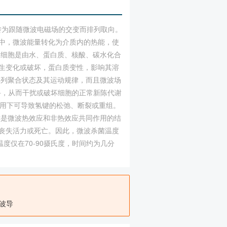
转为跟随微波电磁场的交变而排列取向。
程中，微波能量转化为介质内的热能，使
物细胞是由水、蛋白质、核酸、碳水化合
生变化或破坏，蛋白质变性，影响其溶
排列聚合状态及其运动规律，而且微波场
碍，从而干扰或破坏细胞的正常新陈代谢
作用下可导致氢键的松弛、断裂或重组。
鲜是微波热效应和非热效应共同作用的结
丧失活力或死亡。因此，微波杀菌温度
度仅在70-90摄氏度，时间约为几分
波导