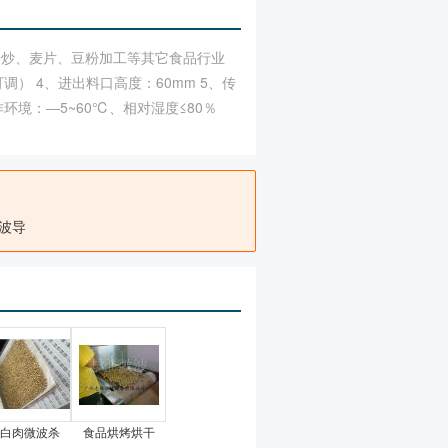
焙炒、麦片、豆粉加工等其它食品行业
可调） 4、进出料口高度：60mm 5、传
、工作环境：―5~60℃、相对湿度≤80％
波导
白肉微波杀
食品烘烤烘干