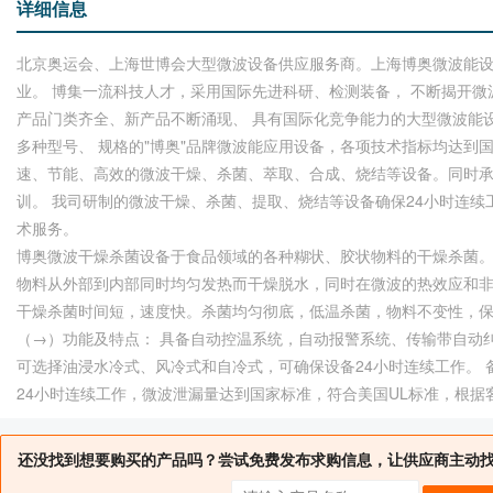
详细信息
北京奥运会、上海世博会大型微波设备供应服务商。上海博奥微波能
业。 博集一流科技人才，采用国际先进科研、检测装备， 不断揭开微波
产品门类齐全、新产品不断涌现、 具有国际化竞争能力的大型微波能设备
多种型号、 规格的"博奥"品牌微波能应用设备，各项技术指标均达到
速、节能、高效的微波干燥、杀菌、萃取、合成、烧结等设备。同时
训。 我司研制的微波干燥、杀菌、提取、烧结等设备确保24小时连续工
术服务。
博奥微波干燥杀菌设备于食品领域的各种糊状、胶状物料的干燥杀菌
物料从外部到内部同时均匀发热而干燥脱水，同时在微波的热效应和
干燥杀菌时间短，速度快。杀菌均匀彻底，低温杀菌，物料不变性，
（→）功能及特点： 具备自动控温系统，自动报警系统、传输带自动
可选择油浸水冷式、风冷式和自冷式，可确保设备24小时连续工作。
24小时连续工作，微波泄漏量达到国家标准，符合美国UL标准，根据
还没找到想要购买的产品吗？尝试免费发布求购信息，让供应商主动