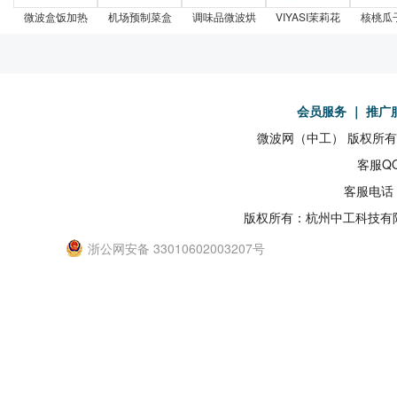
微波盒饭加热
机场预制菜盒
调味品微波烘
VIYASI茉莉花
核桃瓜
会员服务
｜
推广
微波网（中工） 版权所有19
客服QQ
客服电话：
版权所有：杭州中工科技有
浙公网安备 33010602003207号