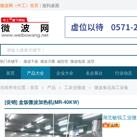
微波网（中工）首页
|
放到桌面
热门关键字：
微波干燥
微波灭菌
磁控管
微波电源
波导
首页
产品大全
企业大全
名企展台
行业动态
当前所在位置：
首页
>
产品
>
工农业微波
>
微波食品加工设备
[促销] 盒饭微波加热机(MR-40KW)
湖北敏锐工业微