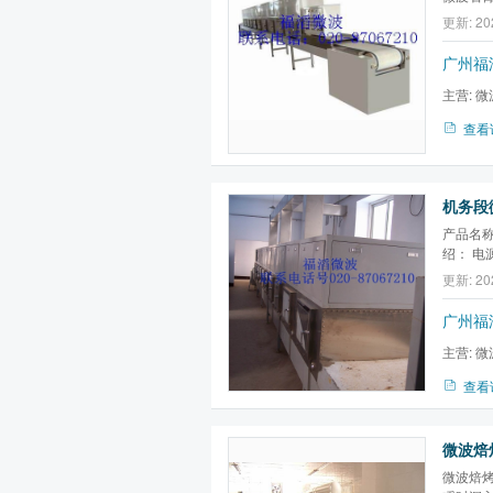
更新: 20
广州福
主营:
微
微波真空
查看
机务段微
产品名称
绍： 电源
率可调 
更新: 20
22940
约40公
广州福
PLC编
主营:
微
微波真空
查看
微波焙烤
微波焙