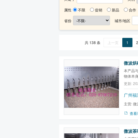
属性
不限
促销
新品
合作
省份
城市/地区
共 138 条
上一页
1
微波烘砂
本产品
物体本
更新: 20
广州福
主营:
微
微波真空
查看
微波茶叶