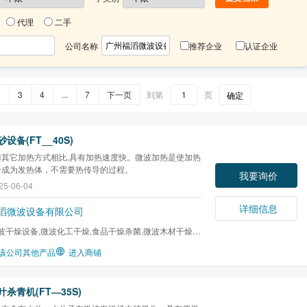
代理
二手
公司名称
推荐企业
认证企业
2
3
4
...
7
下一页
到第
页
确定
设备(FT__40S)
与其它加热方式相比,具有加热速度快。微波加热是使加热
身成为发热体，不需要热传导的过程。
我要询价
25-06-04
详细信息
滔微波设备有限公司
波干燥设备,微波化工干燥,食品干燥杀菌,微波木材干燥,
干燥,微波橡胶硫化...
该公司其他产品
进入商铺
杀青机(FT―35S)