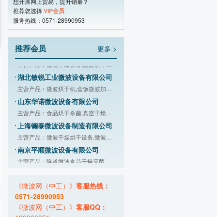
深圳市视麦电气技术有限公司
想开展网上贸易，提升销量？
推荐您选择
VIP会员
主营产品：磁控管,微波电源,高压数字电
服务热线：0571-28990953
南京汇研微波系统工程有限公司
主营产品：8KW分体式微波发生,微波超声
推荐会员
更多 >
广州沃斯特科技装备有限公司
主营产品：微波干燥设备,微波烘干设备,
湖北敏锐工业微波设备有限公司
主营产品：微波烘干机,盒饭微波加热设
山东华诺微波设备有限公司
主营产品：食品烘干杀菌,真空干燥杀菌,
上海镧泰微波设备制造有限公司
主营产品：微波干燥烘干设备,微波真空
南京平顺微波设备有限公司
主营产品：隧道微波食品干燥灭菌,微波
广州市凯棱工业用微波设备有限公司
主营产品：微波加热箱,微波热再生沥青
《微波网（中工）》
客服热线：
湖南频动科技有限公司
0571-28990953
主营产品：固态微波,射频技术
《微波网（中工）》
客服QQ：