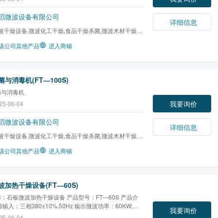
滔微波设备有限公司
详细信息
波干燥设备,微波化工干燥,食品干燥杀菌,微波木材干燥,
干燥,微波橡胶硫化...
该公司其他产品
进入商铺
与消毒机(FT―100S)
菌与消毒机
我要询价
25-06-04
滔微波设备有限公司
详细信息
波干燥设备,微波化工干燥,食品干燥杀菌,微波木材干燥,
干燥,微波橡胶硫化...
该公司其他产品
进入商铺
加热干燥设备(FT―60S)
：石板微波加热干燥设备 产品型号：FT―60S 产品介
输入：三相380±10%,50Hz 输出微波功率：60KW;功
我要询价
频率：2450MHz±50MHz 设备（长×宽×高）：
25-06-04