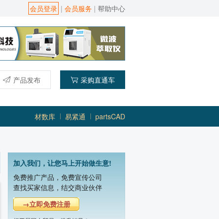
会员登录
|
会员服务
|
帮助中心
产品发布
采购直通车
材数库
易紧通
partsCAD
贵阳新奇微波工业有限责任公司
主营产品：微波真空干燥机,微波干燥灭
加入我们，让您马上开始做生意!
河南科尔微波科技有限公司
免费推广产品，免费宣传公司
主营产品：微波烘干设备,微波杀菌设备,
查找买家信息，结交商业伙伴
佛山市纽睿科技有限公司
→立即免费注册
主营产品：3kW大功率磁控管,2kW大功率