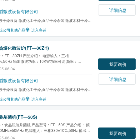
×2400×2200mm 开口尺寸：2000×60mm 提水效率:每小
公斤 传输速度：1～5m/min（变频调速） 红外控温装
详细信息
滔微波设备有限公司
编程控制 用于...
波干燥设备,微波化工干燥,食品干燥杀菌,微波木材干燥,
干燥,微波橡胶硫化...
该公司其他产品
进入商铺
熔化微波炉(FT―30ZH)
：FT―30ZH 产品介绍： 电源输入：三相
0%,50Hz 输出微波功率：10KW;功率可调 频率：
我要询价
Hz±50MHz 设备（长×宽×高）1980×1700×1300mm 提
25-06-04
每小时约10公斤 时间控制、秒、分小时任意设定 红外控
PLC编程控制
详细信息
滔微波设备有限公司
波干燥设备,微波化工干燥,食品干燥杀菌,微波木材干燥,
干燥,微波橡胶硫化...
该公司其他产品
进入商铺
杀菌机(FT―50S)
：食品瓶装杀菌机 产品型号：FT―50S 产品介绍： 频
0MHz±50MHz 电源输入：三相380±10%,50Hz 输出微
我要询价
50KW;功率可调 外型尺寸：（长×宽×高）
25-06-04