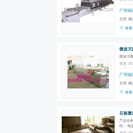
广州福
主营:
微
微波真空
查看
微波灭菌
微波灭
更新: 20
广州福
主营:
微
微波真空
查看
石板微波
产品名称
绍： 电源
率可调 
更新: 20