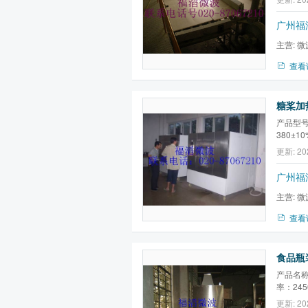
13600
时约60
广州福
置、PLC
主营:
微
微波真空
查看
糖桨加热
产品型号
380±1
2450M
更新: 20
水效率:
温装置、
广州福
主营:
微
微波真空
查看
食品瓶装
产品名称
率：245
波功率：
更新: 20