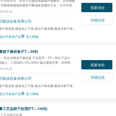
叶中含有水分，水分子在微波电磁场中被极化，具有偶极
，并随着电磁场的频率不断地改变极性方向，分子作高速
我要询价
产生摩擦热，使茶叶从内部深层升温，并且各处温度一
25-06-04
用微波加热的这一特性，能使茶叶快速升温，达到钝化酶
温度，加速茶叶结构水的迁移，非常适合于绿茶杀青...
详细信息
滔微波设备有限公司
波干燥设备,微波化工干燥,食品干燥杀菌,微波木材干燥,
干燥,微波橡胶硫化...
该公司其他产品
进入商铺
波干燥设备(FT―30S)
：花生米微波干燥设备 产品型号：FT―30S 产品介
输入：三相380±10%,50Hz 输出微波功率：30KW;功
我要询价
频率：2450MHz±50MHz 外型尺寸：（长×宽×高）
25-06-04
×1080×1980mm 开口尺寸：800×60mm 传输速度：1～
in（变频调速） 提水效率:每小时约30公斤
详细信息
滔微波设备有限公司
波干燥设备,微波化工干燥,食品干燥杀菌,微波木材干燥,
干燥,微波橡胶硫化...
该公司其他产品
进入商铺
工艺品烘干处理(FT―100S)
膏工艺品烘干处理