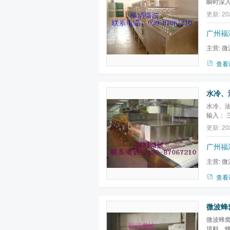
瞬时深
程，所
更新: 20
方法的1
广州福
主营:
微
微波真空
查看
水冷、
水冷、油
输入： 三
频率： 2
更新: 20
高）:17
频调速)
广州福
控制：P
主营:
微
微波真空
查看
微波蜂窝
微波蜂
填料、