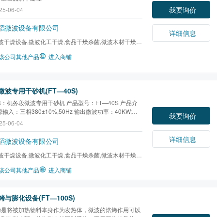
我要询价
25-06-04
滔微波设备有限公司
详细信息
波干燥设备,微波化工干燥,食品干燥杀菌,微波木材干燥,
干燥,微波橡胶硫化...
该公司其他产品
进入商铺
波专用干砂机(FT―40S)
：机务段微波专用干砂机 产品型号：FT―40S 产品介
输入：三相380±10%,50Hz 输出微波功率：40KW;功
我要询价
频率：2450MHz±50MHz 设备（长×宽×高）：
25-06-04
×1710×1980mm 开口尺寸：800×60mm 提水效率:每小时
斤 传输速度：1～5m/min（变频调速） 红外控温装置、
详细信息
滔微波设备有限公司
程控制
波干燥设备,微波化工干燥,食品干燥杀菌,微波木材干燥,
干燥,微波橡胶硫化...
该公司其他产品
进入商铺
与膨化设备(FT―100S)
烤是将被加热物料本身作为发热体，微波的焙烤作用可以