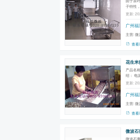
由于茶
子特性
振动，
更新: 20
致。利
的临界点
广州福
主营:
微
微波真空
查看
花生米微
产品名称
绍： 电源
率可调 
更新: 20
13000
5m/m
广州福
主营:
微
微波真空
查看
微波石膏
微波石