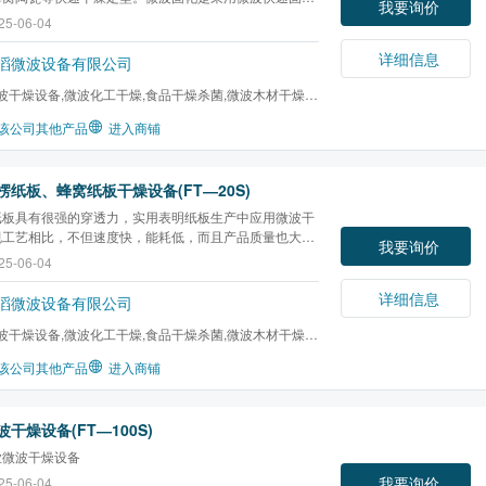
我要询价
燥、定型。较常规的固化速度快、均匀性好、节能
25-06-04
详细信息
滔微波设备有限公司
波干燥设备,微波化工干燥,食品干燥杀菌,微波木材干燥,
干燥,微波橡胶硫化...
该公司其他产品
进入商铺
楞纸板、蜂窝纸板干燥设备(FT―20S)
纸板具有很强的穿透力，实用表明纸板生产中应用微波干
规工艺相比，不但速度快，能耗低，而且产品质量也大大
我要询价
25-06-04
详细信息
滔微波设备有限公司
波干燥设备,微波化工干燥,食品干燥杀菌,微波木材干燥,
干燥,微波橡胶硫化...
该公司其他产品
进入商铺
干燥设备(FT―100S)
业微波干燥设备
我要询价
25-06-04