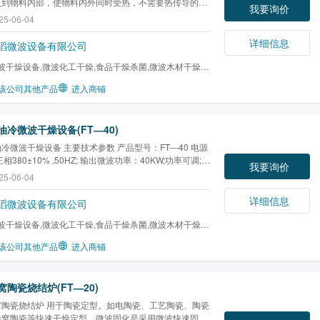
入到物料内部，使物料内外同时受热，不需要热传导的过
我要询价
以温升极快，大大缩短了加热时间，所需时间一般为常规
25-06-04
/4左右。
详细信息
滔微波设备有限公司
波干燥设备,微波化工干燥,食品干燥杀菌,微波木材干燥,
干燥,微波橡胶硫化...
该公司其他产品
进入商铺
油冷微波干燥设备(FT―40)
冷微波干燥设备 主要技术参数 产品型号：FT―40 电源
相380±10% ,50HZ; 输出微波功率：40KW;功率可调;
我要询价
450MHz±50MHz 设备（长×宽×
25-06-04
000×1100×2100mm 传送速度： 0-5m/min ,任意可调(变
; 开口尺寸：800×60mm； 提水效率： 每小时40 公斤；
详细信息
滔微波设备有限公司
CL、人机界面控...
波干燥设备,微波化工干燥,食品干燥杀菌,微波木材干燥,
干燥,微波橡胶硫化...
该公司其他产品
进入商铺
陶瓷烧结炉(FT―20)
窝陶瓷烧结炉 用于陶瓷定型。如电陶瓷、工艺陶瓷、陶瓷
蜂窝陶瓷等快速干燥定型。微波固化是采用微波快速固