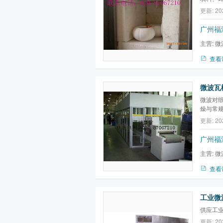
化、干
更新: 20
广州福
主营:
微
微波真空
查看
微波瓦
微波对
燥与常
提高。
更新: 20
广州福
主营:
微
微波真空
查看
工业微波
供应工
更新: 20