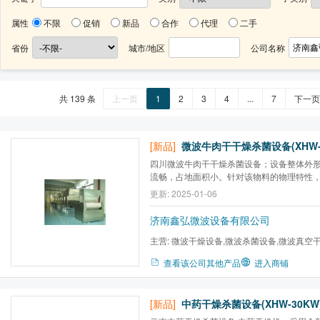
属性
不限
促销
新品
合作
代理
二手
省份
城市/地区
公司名称
共 139 条
上一页
1
2
3
4
...
7
下一页
[新品]
微波牛肉干干燥杀菌设备(XHW-
四川微波牛肉干干燥杀菌设备；设备整体外
流畅，占地面积小。针对该物料的物理特性
寸，使加热器内微波功率密度均匀，微波自
更新: 2025-01-06
物料加热更加均匀。
济南鑫弘微波设备有限公司
主营:
微波干燥设备,微波杀菌设备,微波真空
备,工业微波设备,微波干燥机...
查看该公司其他产品
进入商铺
[新品]
中药干燥杀菌设备(XHW-30KW