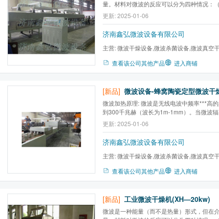
量。材料对微波的反应可以分为四种情况：（
（2）反射微波：（3）吸收微波。（4）部
更新: 2025-01-06
济南鑫弘微波设备有限公司
主营:
微波干燥设备,微波杀菌设备,微波真空
备,工业微波设备,微波干燥机...
查看该公司其他产品
进入商铺
[新品]
微波加热原理: 微波是无线电波中频率***高的
到300千兆赫（波长为1m-1mm）。当微波
被反射的电磁波进入到物体内部与构成物体
更新: 2025-01-06
互作用，对于不同的物质，微波能产生热效
效应等能量转换，从而产生热量达到加热干
济南鑫弘微波设备有限公司
主营:
微波干燥设备,微波杀菌设备,微波真空
备,工业微波设备,微波干燥机...
查看该公司其他产品
进入商铺
[新品]
工业微波干燥机(XH—20kw)
微波是一种能量（而不是热量）形式，但在