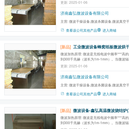
（2）反射微波：（3）吸收微波。（4）部
更新: 2025-01-06
济南鑫弘微波设备有限公司
主营:
微波干燥设备,微波杀菌设备,微波真空
备,工业微波设备,微波干燥机...
查看该公司其他产品
进入商铺
[新品]
微波加热原理: 微波是无线电波中频率***高的
到300千兆赫（波长为1m-1mm）。当微波
被反射的电磁波进入到物体内部与构成物体
更新: 2025-01-06
互作用，对于不同的物质，微波能产生热效
效应等能量转换，从而产生热量达到加热干
济南鑫弘微波设备有限公司
主营:
微波干燥设备,微波杀菌设备,微波真空
备,工业微波设备,微波干燥机...
查看该公司其他产品
进入商铺
[新品]
微波设备-鑫弘高温微波烧结炉(X
微波加热原理: 微波是无线电波中频率***高的
到300千兆赫（波长为1m-1mm）。当微波
被反射的电磁波进入到物体内部与构成物体