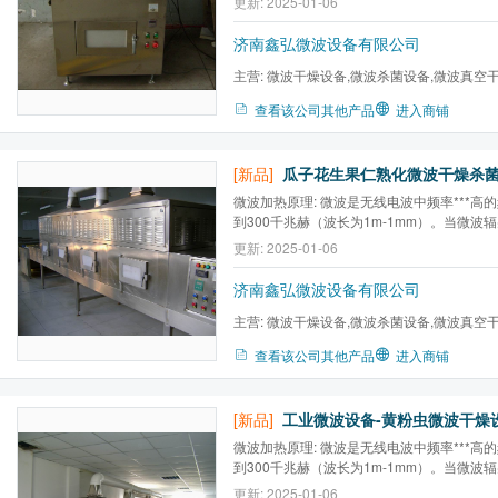
更新: 2025-01-06
互作用，对于不同的物质，微波能产生热效
效应等能量转换，从而产生热量达到加热干
济南鑫弘微波设备有限公司
主营:
微波干燥设备,微波杀菌设备,微波真空
备,工业微波设备,微波干燥机...
查看该公司其他产品
进入商铺
[新品]
微波加热原理: 微波是无线电波中频率***高的
到300千兆赫（波长为1m-1mm）。当微波
被反射的电磁波进入到物体内部与构成物体
更新: 2025-01-06
互作用，对于不同的物质，微波能产生热效
效应等能量转换，从而产生热量达到加热干
济南鑫弘微波设备有限公司
主营:
微波干燥设备,微波杀菌设备,微波真空
备,工业微波设备,微波干燥机...
查看该公司其他产品
进入商铺
[新品]
微波加热原理: 微波是无线电波中频率***高的
到300千兆赫（波长为1m-1mm）。当微波
被反射的电磁波进入到物体内部与构成物体
更新: 2025-01-06