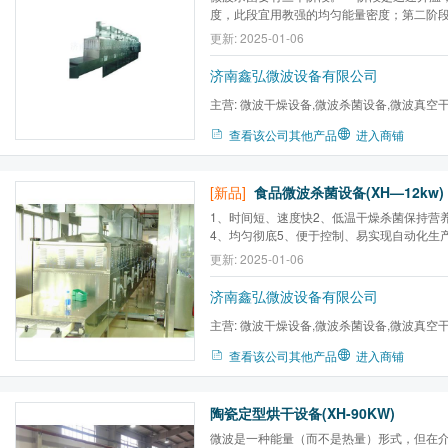
度，此段宜用教强的均匀能量密度；第二阶
被杀菌物料的温度处于均衡的过程；第三阶
更新: 2025-01-06
过程。
济南鑫弘微波设备有限公司
主营:
微波干燥设备,微波杀菌设备,微波真空
备,工业微波设备,微波干燥机...
查看该公司其他产品
进入商铺
[新品]
食品微波杀菌设备(XH—12kw)
1、时间短、速度快2、低温干燥杀菌保持营
4、均匀彻底5、便于控制、易实现自动化生
艺先进7、改善劳动条件、节省占地面积
更新: 2025-01-06
济南鑫弘微波设备有限公司
主营:
微波干燥设备,微波杀菌设备,微波真空
备,工业微波设备,微波干燥机...
查看该公司其他产品
进入商铺
陶瓷定型烘干设备(XH-90KW)
微波是一种能量（而不是热量）形式，但在