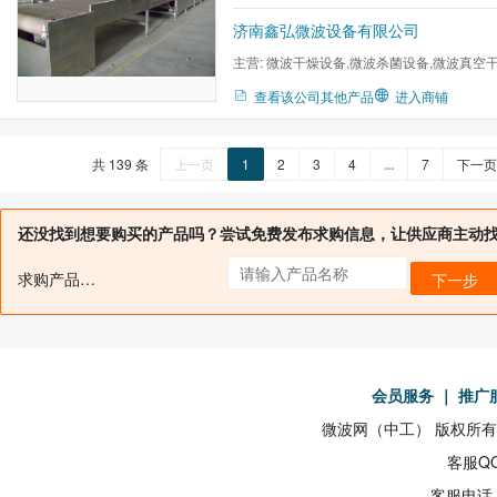
互作用，对于不同的物质，微波能产生热效
效应等能量转换，从而产生热量达到加热干
济南鑫弘微波设备有限公司
主营:
微波干燥设备,微波杀菌设备,微波真空
备,工业微波设备,微波干燥机...
查看该公司其他产品
进入商铺
共 139 条
上一页
1
2
3
4
...
7
下一页
还没找到想要购买的产品吗？尝试免费发布求购信息，让供应商主动
求购产品名：
下一步
会员服务
｜
推广
微波网（中工） 版权所有19
客服QQ
客服电话：