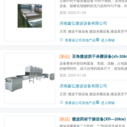
云南中药干燥杀菌设备 中药干燥机；采用全
设备。能够实现物料的无污染和均匀干燥，
温度，此外干燥速度通常提高数倍以上，生
更新: 2025-01-06
燥能耗通常降低50%以上，卫生指标完全符
准，***终实现安全洁净高效生产。
济南鑫弘微波设备有限公司
主营:
微波干燥设备,微波杀菌设备,微波真空
备,工业微波设备,微波干燥机...
查看该公司其他产品
进入商铺
[新品]
豆角微波烘干杀菌设备(xh-30k
设备整体外形结构紧凑、美观、流畅，占地
的物理特性，设计合理的箱体尺寸，使加热
匀，微波自上而下宽带馈入，使物料加热更
更新: 2025-01-06
济南鑫弘微波设备有限公司
主营:
微波干燥设备,微波杀菌设备,微波真空
备,工业微波设备,微波干燥机...
查看该公司其他产品
进入商铺
[新品]
微波药材干燥设备(XH—20kw)
微波杀菌要有三个阶段。***阶段是迅速升温