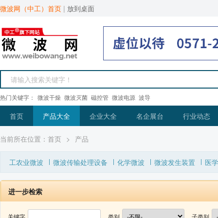
微波网（中工）首页
|
放到桌面
热门关键字：
微波干燥
微波灭菌
磁控管
微波电源
波导
首页
产品大全
企业大全
名企展台
行业动态
当前所在位置：
首页
>
产品
工农业微波
微波传输处理设备
化学微波
微波发生装置
医
进一步检索
关键字
类别
子类别