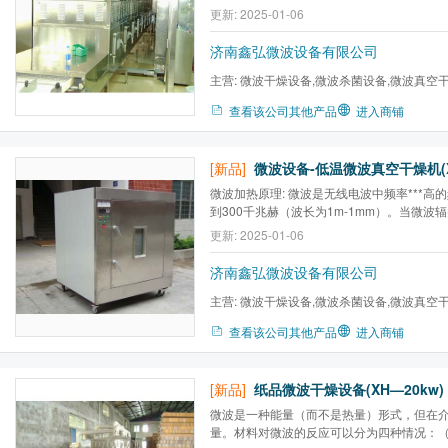
艺先进7、改善劳动条件、节省占地面积
更新: 2025-01-06
济南鑫弘微波设备有限公司
主营:
微波干燥设备,微波杀菌设备,微波真空
备,工业微波设备,微波干燥机...
查看该公司其他产品
进入商铺
[新品]
微波设备-低温微波真空干燥机(X
微波加热原理: 微波是无线电波中频率***高的
到300千兆赫（波长为1m-1mm）。当微波
被反射的电磁波进入到物体内部与构成物体
更新: 2025-01-06
互作用，对于不同的物质，微波能产生热效
效应等能量转换，从而产生热量达到加热干
济南鑫弘微波设备有限公司
主营:
微波干燥设备,微波杀菌设备,微波真空
备,工业微波设备,微波干燥机...
查看该公司其他产品
进入商铺
[新品]
纸品微波干燥设备(XH—20kw)
微波是一种能量（而不是热量）形式，但在
量。材料对微波的反应可以分为四种情况：（