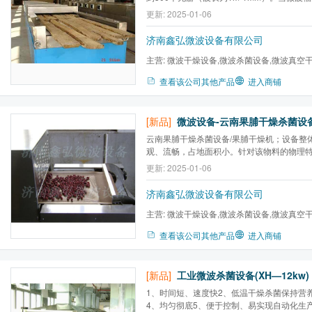
被反射的电磁波进入到物体内部与构成物体
更新: 2025-01-06
互作用，对于不同的物质，微波能产生热效
效应等能量转换，从而产生热量达到加热干
济南鑫弘微波设备有限公司
主营:
微波干燥设备,微波杀菌设备,微波真空
备,工业微波设备,微波干燥机...
查看该公司其他产品
进入商铺
[新品]
微波设备-云南果脯干燥杀菌设备(
云南果脯干燥杀菌设备/果脯干燥机；设备整
观、流畅，占地面积小。针对该物料的物理
体尺寸，使加热器内微波功率密度均匀，微
更新: 2025-01-06
入，使物料加热更加均匀。
济南鑫弘微波设备有限公司
主营:
微波干燥设备,微波杀菌设备,微波真空
备,工业微波设备,微波干燥机...
查看该公司其他产品
进入商铺
[新品]
工业微波杀菌设备(XH—12kw)
1、时间短、速度快2、低温干燥杀菌保持营
4、均匀彻底5、便于控制、易实现自动化生