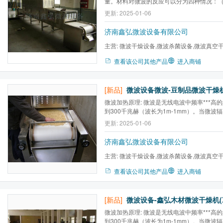
量。材料对微波的反应可以分为四种情况：（
（2）反射微波：（3）吸收微波。（4）部
更新: 2025-01-06
济南鑫弘微波设备有限公司
主营:
微波干燥设备,微波杀菌设备,微波真空
备,工业微波设备,微波干燥机...
查看该公司其他产品
进入商铺
[新品]
微波设备微波-豆制品微波干燥机(
微波加热原理: 微波是无线电波中频率***高的
到300千兆赫（波长为1m-1mm）。当微波
被反射的电磁波进入到物体内部与构成物体
更新: 2025-01-06
互作用，对于不同的物质，微波能产生热效
效应等能量转换，从而产生热量达到加热干
济南鑫弘微波设备有限公司
主营:
微波干燥设备,微波杀菌设备,微波真空
备,工业微波设备,微波干燥机...
查看该公司其他产品
进入商铺
[新品]
微波设备-鑫弘木材微波干燥机(XH
微波加热原理: 微波是无线电波中频率***高的
到300千兆赫（波长为1m-1mm）。当微波