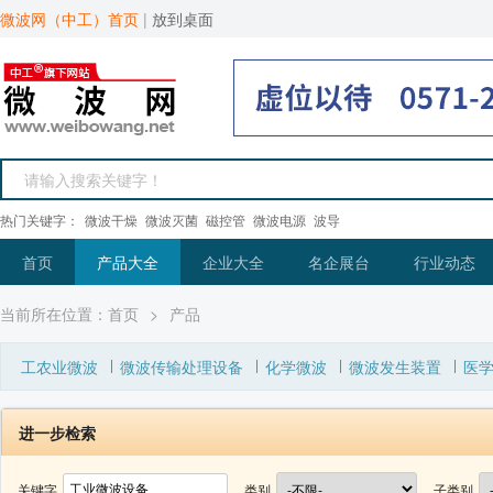
微波网（中工）首页
|
放到桌面
热门关键字：
微波干燥
微波灭菌
磁控管
微波电源
波导
首页
产品大全
企业大全
名企展台
行业动态
当前所在位置：
首页
>
产品
工农业微波
微波传输处理设备
化学微波
微波发生装置
医
进一步检索
关键字
类别
子类别