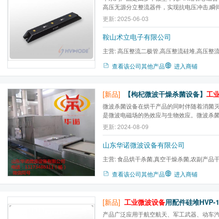
高压无源分立整流器件，实现抗电压冲击,瞬
耐电压的独立单元。有效提高了工业微波干
更新: 2025-06-03
用性。
鞍山术立电子有限公司
主营:
高压整流二极管,高压整流硅堆,高压整流
贴片二极管,二极管,整流组件
查看该公司其他产品
进入商铺
[新品]
【枸杞微波干燥杀菌设备】
工
微波杀菌设备在烘干产品的同时伴随着消菌
是微波电磁场的热效应与生物效应。微波杀
需在85℃左右的微波场中3~5分钟，即可达
更新: 2024-08-09
远远超越传统的杀菌方式，不仅安全无害，
山东华诺微波设备有限公司
主营:
食品烘干杀菌,真空干燥杀菌,农副产品
燥,盒饭加热设备,食品膨化...
查看该公司其他产品
进入商铺
[新品]
工业微波设备
用配件硅堆HVP-18 18K
产品广泛应用于航空航天、军工武器、动车