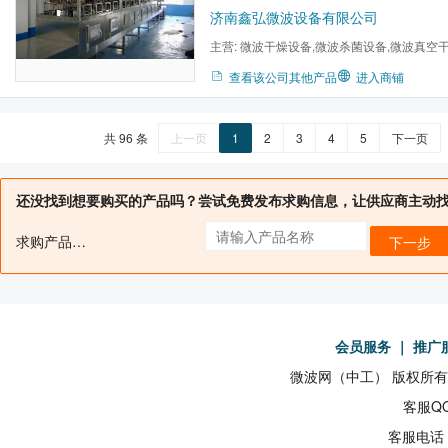
效应等能量转换，从而产生热量达到加热干
济南鑫弘微波设备有限公司
主营:
微波干燥设备,微波杀菌设备,微波真空
备,工业微波设备,微波干燥机...
查看该公司其他产品
进入商铺
共 96 条
上一页
1
2
3
4
5
下一页
还没找到想要购买的产品吗？尝试免费发布求购信息，让供应商主动
求购产品名：
下一步
会员服务
｜
推广
微波网（中工） 版权所有19
客服QQ
客服电话：