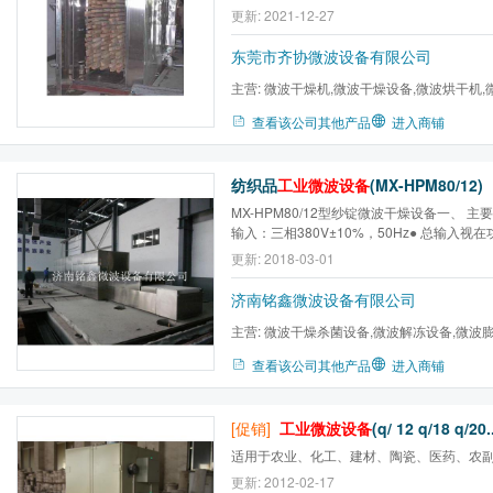
年和终身技术服务。
更新: 2021-12-27
东莞市齐协微波设备有限公司
主营:
微波干燥机,微波干燥设备,微波烘干机,
萃取机,微波设备,工业微波...
查看该公司其他产品
进入商铺
纺织品
工业微波设备
(MX-HPM80/12)
MX-HPM80/12型纱锭微波干燥设备一、 主
输入：三相380V±10%，50Hz● 总输入视在
波输出功率：≥80kW功率可调（隧道式）● 
更新: 2018-03-01
2450MHz±50MHz● 外型尺寸： （约）15500
（长×宽×高）● 微波作用区域： （约）11700×
济南铭鑫微波设备有限公司
（长×宽×高）● 进出料口...
主营:
微波干燥杀菌设备,微波解冻设备,微波
备,微波萃取设备,微波熟化...
查看该公司其他产品
进入商铺
[促销]
工业微波设备
(q/ 12 q/18 q/20..
适用于农业、化工、建材、陶瓷、医药、农
更新: 2012-02-17