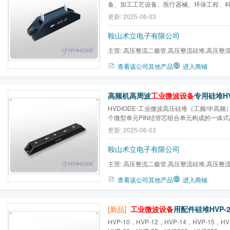
备、加工工艺设备、医疗器械、环保工程、
校、 国家重点实验室及其他电子电气工程。
更新: 2025-06-03
销海外
鞍山术立电子有限公司
主营:
高压整流二极管,高压整流硅堆,高压整流
贴片二极管,二极管,整流组件
查看该公司其他产品
进入商铺
高频机高周波
工业微波设备
专用硅堆HV-2036(
HVDIODE-工业微波高压硅堆（工频/中高
个微型单元PIN结管芯组合单元构成的一体
器件，实现抗电压冲击,瞬间浪涌电流保护及
更新: 2025-06-03
元。有效提高了工业微波干燥杀菌设备的可
范围：反向耐压：10KV～50KV;正向电流：35
鞍山术立电子有限公司
恢复...
主营:
高压整流二极管,高压整流硅堆,高压整流
贴片二极管,二极管,整流组件
查看该公司其他产品
进入商铺
[新品]
工业微波设备
用配件硅堆HVP-20 20K
HVP-10，HVP-12，HVP-14，HVP-15，HV