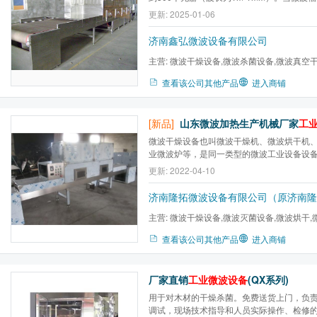
被反射的电磁波进入到物体内部与构成物体
更新: 2025-01-06
互作用，对于不同的物质，微波能产生热效
效应等能量转换，从而产生热量达到加热干
济南鑫弘微波设备有限公司
主营:
微波干燥设备,微波杀菌设备,微波真空
备,工业微波设备,微波干燥机...
查看该公司其他产品
进入商铺
[新品]
山东微波加热生产机械厂家
工
微波干燥设备也叫微波干燥机、微波烘干机
业微波炉等，是同一类型的微波工业设备设
的连续化干燥杀虫、食品类的干燥杀菌、玻
更新: 2022-04-10
陶瓷的干燥定型、中草药的干燥杀虫、化工
燥和杀菌的产品，用途较广。
济南隆拓微波设备有限公司（原济南隆
主营:
微波干燥设备,微波灭菌设备,微波烘干,
微波杀菌机,微波机,微波真...
查看该公司其他产品
进入商铺
厂家直销
工业微波设备
(QX系列)
用于对木材的干燥杀菌。免费送货上门，负
调试，现场技术指导和人员实际操作、检修