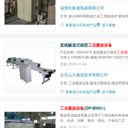
淄博全泰成电器有限公司
主营:
耐火材料用微波炉,化工用微波炉,粮食
炉,陶瓷用微波炉,农副产品...
查看该公司其他产品
进入商铺
直线隧道式箱型
工业微波设备
产品名称：KEE4015 直线隧道式箱型
工业微
功率:3-15KW(可调) 规格:40000W*1500D*1
2450±50MHZ 控制方式:全自动、半自动两
更新: 2025-01-06
北京山久微波技术有限公司
主营:
工业微波设备,隧道式微波设,微波萃取
查看该公司其他产品
进入商铺
工业微波设备
(DP-MW01)
微波高温辊道窑重点应用于小型结构件和各
结、合成、分解、氧化、固化、干燥等工艺
更新: 2015-11-02