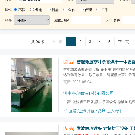
属性
不限
促销
新品
合作
代理
二手
省份
城市/地区
公司名称
共 96 条
上一页
1
2
3
4
5
下一页
[新品]
智能微波茶叶杀青烘干一体设
智能微波茶叶杀青设备 在不用预热的情况将
达到杀青效果。除了杀青，智能微波茶叶杀
叶、玫瑰花、金银花、桃花、桂花、菊花等
更新: 2026-08-04
河南科尔微波科技有限公司
主营:
微波烘干设备,微波杀菌设备,微波加热
炉,微波气氛马弗炉,微波高温...
查看该公司其他产品
进入商铺
[新品]
微波解冻设备 定制烘干设备 