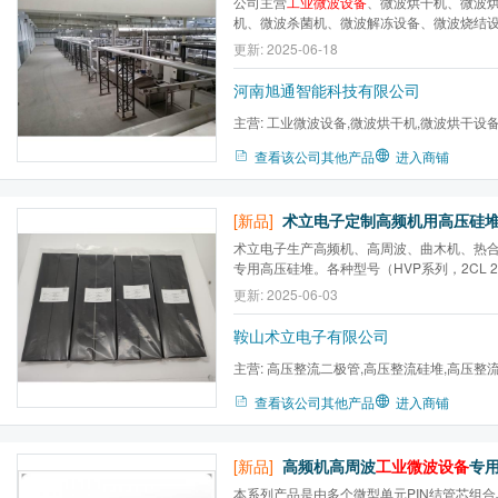
公司主营
工业微波设备
、微波烘干机、微波
机、微波杀菌机、微波解冻设备、微波烧结
机、微波提温保鲜设备、微波真空干燥设备
更新: 2025-06-18
河南旭通智能科技有限公司
主营:
工业微波设备,微波烘干机,微波烘干设备
杀菌机,微波解冻设备,微波...
查看该公司其他产品
进入商铺
[新品]
术立电子生产高频机、高周波、曲木机、热
专用高压硅堆。各种型号（HVP系列，2CL 2
证，价格优惠，欢迎前来咨询选购。
更新: 2025-06-03
鞍山术立电子有限公司
主营:
高压整流二极管,高压整流硅堆,高压整流
贴片二极管,二极管,整流组件
查看该公司其他产品
进入商铺
[新品]
高频机高周波
工业微波设备
专用硅堆
本系列产品是由多个微型单元PIN结管芯组