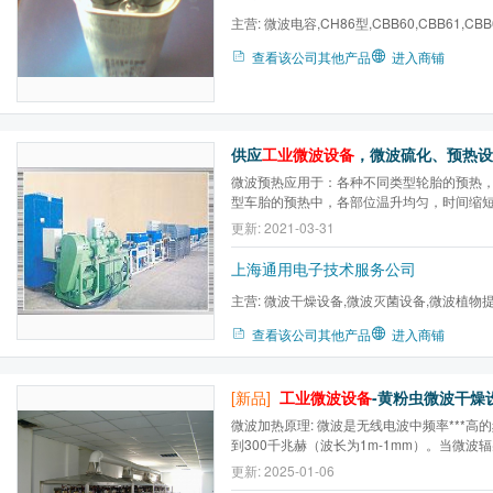
主营:
微波电容,CH86型,CBB60,CBB61,CBB
查看该公司其他产品
进入商铺
供应
工业微波设备
，微波硫化、预热设备(GETS-2
微波预热应用于：各种不同类型轮胎的预热
型车胎的预热中，各部位温升均匀，时间缩
提高，生产成本大大下降。微波硫化是一种
更新: 2021-03-31
化工艺技术。与传统工艺相比，具有硫化时
制品清洁，硫化质量好，设备体积小，生产效率
上海通用电子技术服务公司
主营:
微波干燥设备,微波灭菌设备,微波植物提
微波解冻设备,微波橡胶硫化...
查看该公司其他产品
进入商铺
[新品]
工业微波设备
-黄粉虫微波干燥设备(
微波加热原理: 微波是无线电波中频率***高的
到300千兆赫（波长为1m-1mm）。当微波
被反射的电磁波进入到物体内部与构成物体
更新: 2025-01-06
互作用，对于不同的物质，微波能产生热效