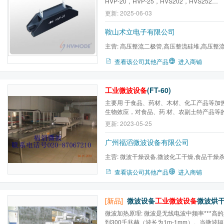
HVP-20，HVP-25，HVS202，HVS252…
更新: 2025-06-03
鞍山术立电子有限公司
主营:
高压整流二极管,高压整流硅堆,高压整流
贴片二极管,二极管,整流组件
查看该公司其他产品
进入商铺
工业微波设备
(FT-60)
主要用 于食品、药材、木材、化工产品等加
生物效应，对食品、药 材、农副土特产品等
鲜等。
更新: 2023-05-25
广州福滔微波设备有限公司
主营:
微波干燥设备,微波化工干燥,食品干燥杀
微波真空干燥,微波橡胶硫化...
查看该公司其他产品
进入商铺
[新品]
微波设备
工业微波设备
微波烘干设备
微波加热原理: 微波是无线电波中频率***高的
到300千兆赫（波长为1m-1mm）。当微波