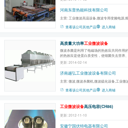
河南东普热能科技有限公司
主营:
工业微波高温设备,微波专用变频电源,熔
炉,静置炉,均热炉,耐火材料
查看该公司其他产品
进入商铺
高质量大功率
工业微波设备
微波杀菌是利用了电磁场的热效应共同作用
的热效应是使蛋白质变性，使细菌失去营养
而死亡。微波对细菌的生物效应是微波电场
更新: 2014-02-14
位分布、影响细胞膜周围电子和离子浓度，
透性能，细菌因此营养不良，不能正常新陈代谢
济南越弘工业微波设备有限公司
主营:
微波,微波杀菌机,微波硫化设备,工业微
设备,微波杀菌设备,微波烧...
查看该公司其他产品
进入商铺
工业微波设备
高压电容(CH86)
更新: 2012-11-10
安徽宁国伏特电器有限公司