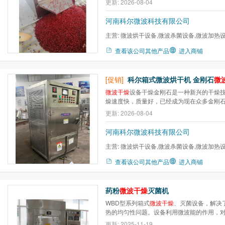
更新: 2026-08-04
作用下，这些极性分子从原来的随机分布状
性排列取向。而在高频电磁场作用下，这些取向
河南科尔微波科技有限公司
主营:
微波烘干设备,微波杀菌设备,微波加热
炉,微波气氛马弗炉,微波高温...
查看该公司其他产品
进入商铺
[促销]
科尔箱式微波烘干机 金刚石
微
微波干燥
设备干燥金刚石是一种新兴的干燥
燥速度快，质量好，已经成为现在众多金刚石企
石干燥设备。
更新: 2026-08-04
河南科尔微波科技有限公司
主营:
微波烘干设备,微波杀菌设备,微波加热
炉,微波气氛马弗炉,微波高温...
查看该公司其他产品
进入商铺
药粉
微波干燥
灭菌机
WBD型系列箱式
微波干燥
、灭菌设备，解决
热的均匀性问题。设备利用微波能的作用，
时，利用物料加热产生蒸汽对物料进行灭菌
更新: 2025-11-19