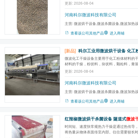
场波牵引水分子之间做2450兆赫兹高频运动
更新: 2026-08-04
频摩擦加热。
河南科尔微波科技有限公司
主营:
微波烘干设备,微波杀菌设备,微波加热
炉,微波气氛马弗炉,微波高温...
查看该公司其他产品
进入商铺
[新品]
科尔工业用微波烘干设备 化工
微波化工干燥设备主要用于化工粉体材料的
材料的干燥，粉状料，块状料，颗粒料，膏
燥。我公司有
微波干燥
设备试验样机，免费
更新: 2026-08-04
并结合用户产品提供一站式技术服务
河南科尔微波科技有限公司
主营:
微波烘干设备,微波杀菌设备,微波加热
炉,微波气氛马弗炉,微波高温...
查看该公司其他产品
进入商铺
红辣椒微波烘干杀菌设备 隧道式
微波
时间短、速度快常规热力干燥是通过热传导
将热量从物体表面传至内部。往往需要较长
达到所需的干燥度。介质由极性分子和非极