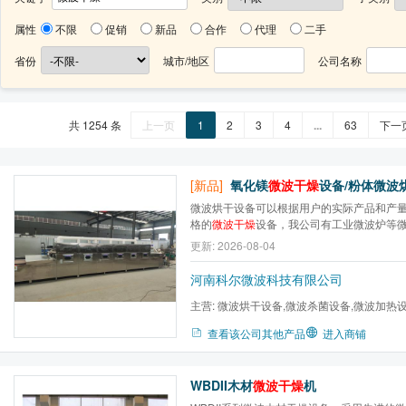
属性
不限
促销
新品
合作
代理
二手
省份
城市/地区
公司名称
共 1254 条
上一页
1
2
3
4
...
63
下一
[新品]
氧化镁
微波干燥
设备/粉体微波烘干设备(K
微波烘干设备可以根据用户的实际产品和产
格的
微波干燥
设备，我公司有工业微波炉等
免费提供现场生产cao作，并结合用户产品
更新: 2026-08-04
务，欢迎新老朋友前来考察、洽谈。设备大
量来设计制造。153-4394-8258 176-1328-5
河南科尔微波科技有限公司
主营:
微波烘干设备,微波杀菌设备,微波加热
炉,微波气氛马弗炉,微波高温...
查看该公司其他产品
进入商铺
WBDII木材
微波干燥
机