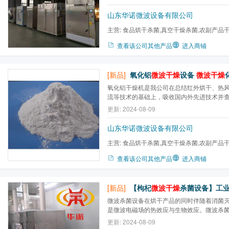
干燥
、防虫，豆类微波熟化、烘焙，肉制品
山东华诺微波设备有限公司
主营:
食品烘干杀菌,真空干燥杀菌,农副产品
燥,盒饭加热设备,食品膨化...
查看该公司其他产品
进入商铺
[新品]
氧化铝
微波干燥
设备
微波干燥
化工
氧化铝干燥机是我公司在总结红外烘干、热
流等技术的基础上，吸收国内外先进技术并
开发设计的，该机具有设计合理，结构紧凑
更新: 2024-08-09
料、染料、精细化工、农药、肥料、饲料等
速、节能、小设备大生产、连续操作的目的
山东华诺微波设备有限公司
设...
主营:
食品烘干杀菌,真空干燥杀菌,农副产品
燥,盒饭加热设备,食品膨化...
查看该公司其他产品
进入商铺
[新品]
【枸杞
微波干燥
杀菌设备】工业微波设备生
微波杀菌设备在烘干产品的同时伴随着消菌
是微波电磁场的热效应与生物效应。微波杀
需在85℃左右的微波场中3~5分钟，即可达
更新: 2024-08-09
远远超越传统的杀菌方式，不仅安全无害，