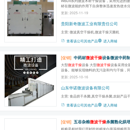
WBDII系列微波木材干燥设备，采用先进的
材在微波能的作用下自身整体迅速发热使水
的。
更新: 2025-11-19
贵阳新奇微波工业有限责任公司
主营:
微波真空干燥机,微波干燥灭菌机
查看该公司其他产品
进入商铺
[促销]
中药材
微波干燥
设备微波中药制剂灭菌设
大型
微波干燥
设备 大型
微波干燥
设备采用全
设备。能够实现物料的无污染和均匀干燥，
温度，此外干燥速度通常提高数倍以上，生
更新: 2025-10-16
燥能耗通常降低50%以上，完全达到国家环保
全洁净高效生产。
山东华诺微波设备有限公司
主营:
食品烘干杀菌,真空干燥杀菌,农副产品
燥,盒饭加热设备,食品膨化...
查看该公司其他产品
进入商铺
[促销]
五谷杂粮
微波干燥
杀菌熟化烘培机(
粗粮是相对我们平时吃的精米白面等细粮而