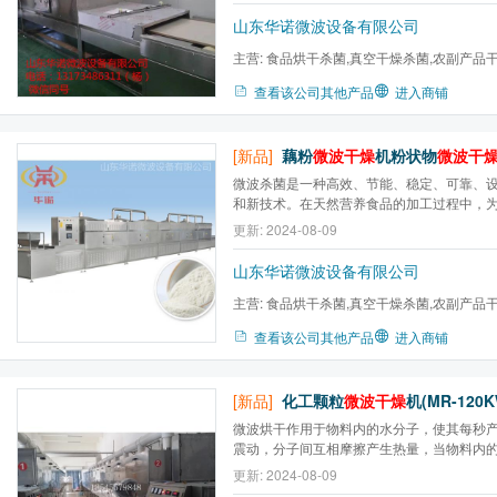
山东华诺微波设备有限公司
主营:
食品烘干杀菌,真空干燥杀菌,农副产品
燥,盒饭加热设备,食品膨化...
查看该公司其他产品
进入商铺
[新品]
藕粉
微波干燥
机粉状物
微波干
微波杀菌是一种高效、节能、稳定、可靠、
和新技术。在天然营养食品的加工过程中，
不受破坏，经过生产实践表明，微波杀菌具
更新: 2024-08-09
质量好、低温杀菌、保待营养成分等优点，
电力，取得了明显的经济效益和社会效益。
山东华诺微波设备有限公司
主营:
食品烘干杀菌,真空干燥杀菌,农副产品
燥,盒饭加热设备,食品膨化...
查看该公司其他产品
进入商铺
[新品]
化工颗粒
微波干燥
机(MR-120K
微波烘干作用于物料内的水分子，使其每秒产
震动，分子间互相摩擦产生热量，当物料内
温度，会在微波能的作用下，按照一定的迁
更新: 2024-08-09
向表面迁移再扩散至大气当中。