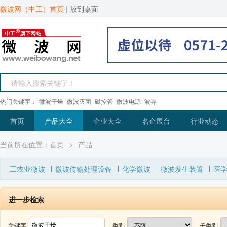
微波网（中工）首页
|
放到桌面
热门关键字：
微波干燥
微波灭菌
磁控管
微波电源
波导
首页
产品大全
企业大全
名企展台
行业动态
当前所在位置：
首页
>
产品
工农业微波
微波传输处理设备
化学微波
微波发生装置
医
进一步检索
关键字
类别
子类别