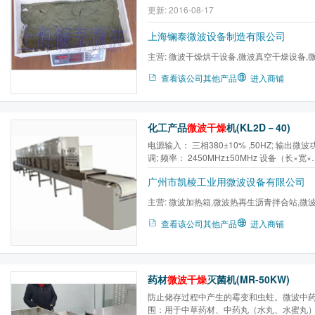
更新: 2016-08-17
上海镧泰微波设备制造有限公司
主营:
微波干燥烘干设备,微波真空干燥设备,
备,微波动态窑式干燥,微波...
查看该公司其他产品
进入商铺
化工产品
微波干燥
机(KL2D－40)
电源输入： 三相380±10% ,50HZ; 输出微波
调; 频率： 2450MHz±50MHz 设备（长×宽×
高）:15000×1100×2100mm 传送速度： 0-2
广州市凯棱工业用微波设备有限公司
(变频调速); 提水效率： 每小时40 公斤； 
8000×60mm； 可另加红外控温装置、PLC编.
主营:
微波加热箱,微波热再生沥青拌合站,微
烘干机,微波盒饭加热干燥...
查看该公司其他产品
进入商铺
药材
微波干燥
灭菌机(MR-50KW)
防止储存过程中产生的霉变和虫蛀。微波中
围：用于中草药材、中药丸（水丸、水蜜丸