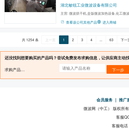
湖北敏锐工业微波设备有限公司
主营:
微波烘干机,盒饭微波加热设备,化工微
烘干机,包装食品微波灭菌...
查看该公司其他产品
进入商铺
共 1254 条
上一页
1
2
3
4
...
63
下一
还没找到想要购买的产品吗？尝试免费发布求购信息，让供应商主动
求购产品名：
下一步
会员服务
｜
推广
微波网（中工） 版权所有19
客服QQ
客服电话：