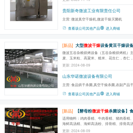
贵阳新奇微波工业有限责任公司
主营:
微波真空干燥机,微波干燥灭菌机
查看该公司其他产品
进入商铺
[新品]
大型
微波干燥
设备黄豆干燥设备五谷杂粮烘焙熟
微波五谷杂粮烘烤设备（五谷杂粮烘烤机）
麦、玉米粒、高粱米、糙米、花生仁，杏仁
花仔等干果的快速烘烤。微波五谷烘烤设备
更新: 2024-08-09
比较均匀，色泽好看，而且烘焙时间比较短一
山东华诺微波设备有限公司
主营:
食品烘干杀菌,真空干燥杀菌,农副产品
燥,盒饭加热设备,食品膨化...
查看该公司其他产品
进入商铺
[新品]
【酵母粉
微波干燥
杀菌设备】食品通用微
适用物料：鸡肉香精、牛肉香精、猪肉香精
海鲜高汤精、海鲜高汤粉、排骨精、排骨高
香辛料、辣椒粉等调料调味品的干燥、灭菌
更新: 2024-08-09