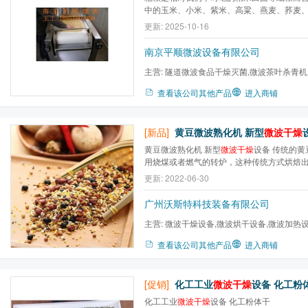
中的玉米、小米、紫米、高粱、燕麦、荞麦
类，如黄豆、青豆、赤豆、绿豆等。 粗粮含有丰富的不可溶性纤
更新: 2025-10-16
维素，有利于保障消化系统正常运转。它与
作，可降低血液中低密度胆固醇和甘油三酯的浓
南京平顺微波设备有限公司
主营:
隧道微波食品干燥灭菌,微波茶叶杀青机
床,真空干燥器,微波提取设备...
查看该公司其他产品
进入商铺
[新品]
黄豆微波熟化机 新型
微波干燥
设
黄豆微波熟化机 新型
微波干燥
设备 传统的
用烧煤或者燃气的转炉，这种传统方式烘焙
泽不鲜艳、烘焙不均匀，其次是温度比较高
更新: 2022-06-30
成分大大降低。黄豆脱腥熟化微波设备烘焙
匀、色泽好看，而且烘焙时间比较短一般3-8
广州沃斯特科技装备有限公司
主营:
微波干燥设备,微波烘干设备,微波加热设
微波杀菌设备,微波熟化设备...
查看该公司其他产品
进入商铺
[促销]
化工工业
微波干燥
设备 化工粉
化工工业
微波干燥
设备 化工粉体干