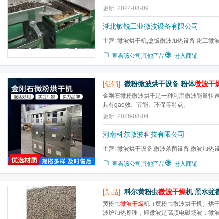
片、口服液、中药浸膏及各种条状、块状、
更新: 2024-08-09
状等药制品的烘干、灭菌、杀虫、加热、萃
湖北敏锐工业微波设备有限公司
主营:
微波烘干机,盒饭微波加热设备,化工微
烘干机,包装食品微波灭菌...
查看该公司其他产品
进入商铺
[促销]
微粉微波烘干设备 粉体
微波干
金刚石微粉微波烘干是一种利用微波能量快
具有gao效、节能、环保等特点。
更新: 2026-08-04
河南科尔微波科技有限公司
主营:
微波烘干设备,微波杀菌设备,微波加热
炉,微波气氛马弗炉,微波高温...
查看该公司其他产品
进入商铺
[新品]
科尔黄粉虫
微波干燥
机 黑水虻微波烘干机
黄粉虫
微波干燥
机（黄粉虫微波烘干机）烘
波炉加热原理，即微波是高频电磁场波，微