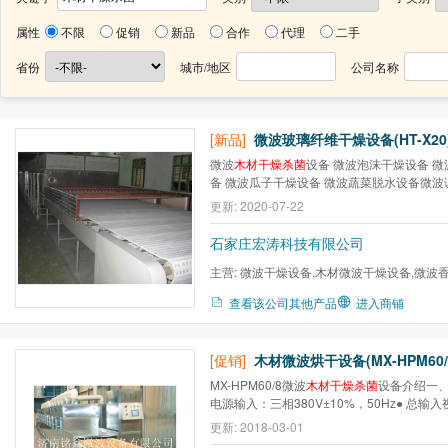
属性
不限
促销
新品
合作
代理
二手
省份
城市/地区
公司名称
[新品]
微波玻璃纤维干燥设备(HT-X20
微波
木材干燥杀菌
设备 微波泡沫干燥设备 
备 微波瓜子干燥设备 微波蔬菜脱水设备微波调味品干燥机 冷冻
机 微波食品干燥杀菌设备 微波辣椒干燥杀菌
更新: 2020-07-22
杀菌设备
石家庄宏涛科技有限公司
主营:
微波干燥设备,木材微波干燥设备,微波
波杀青干燥设备,微波杀菌...
查看该公司其他产品
进入商铺
[促销]
木材微波烘干设备(MX-HPM60/
MX-HPM60/8微波
木材干燥杀菌
设备介绍一、
电源输入：三相380V±10%，50Hz● 总输
96kW● 微波输出功率：≥60kW功率可调（隧
更新: 2018-03-01
率：2450MHz±50MHz● 外型尺寸： （约）16