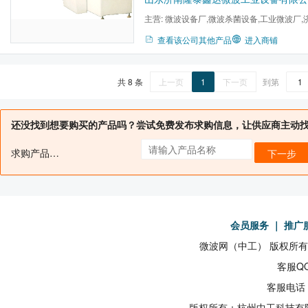
主营:
微波设备厂,微波杀菌设备,工业微波厂,
隆泰鑫达,微波干燥设备,辣...
查看该公司其他产品
进入商铺
共 8 条
上一页
1
下一页
到第
还没找到想要购买的产品吗？尝试免费发布求购信息，让供应商主动
求购产品名：
下一步
会员服务
｜
推广
微波网（中工） 版权所有19
客服QQ
客服电话：
版权所有：杭州中工科技有