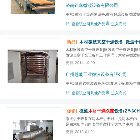
㎜（长×宽×高）● 进出料口高度：60㎜● 传输
济南铭鑫微波设备有限公司
送速度：0～5 m/min●
主营:
微波干燥杀菌设备,微波解冻设备,微波
备,微波萃取设备,微波熟化...
查看该公司其他产品
进入商铺
[新品]
木材微波真空干燥设备|微波真空干燥设备|
微波真空干燥设备的工作原理：木材在微波
极性分子吸收微波而迅速提高温度，这一过
更新: 2014-10-29
的，没有热传导的过程，且加热均匀，不会
现象。因而微波加热加热迅速、加热均匀、高效
广州越能工业微波设备有限公司
主营:
隧道式微波设备,柜式微波设备,推板窑
波设备,微波药丸干燥杀菌...
查看该公司其他产品
进入商铺
[促销]
微波
木材干燥杀菌
设备(ZY-60H
微波烘干设备在对木板烘干时，是对木板内
是由木板内部向表面扩散排至大气当中的，
设备中，内外同时均匀被微波加热，故烘干
更新: 2013-01-21
开裂，也较传统靠热传导来加热的方法要快