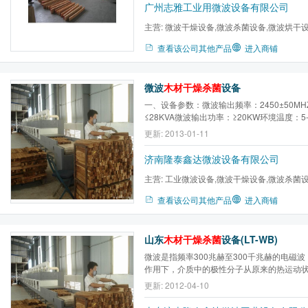
燥设备烘干速度快，时间短，且不开裂、不变形
广州志雅工业用微波设备有限公司
主营:
微波干燥设备,微波杀菌设备,微波烘干设
微波烧结设备,微波烘烤设备...
查看该公司其他产品
进入商铺
微波
木材干燥杀菌
设备
一、设备参数：微波输出频率：2450±50M
≤28KVA微波输出功率：≥20KW环境温度：5
度：80mm（可按客户的要求制造）传输方
更新: 2013-01-11
频调速（0～5m/min）外形尺寸（长*宽*高
10000mm*860mm*1750mm（可按客
济南隆泰鑫达微波设备有限公司
通控制及人机界面PLC，红外...
主营:
工业微波设备,微波干燥设备,微波杀菌设
微波萃取设备,微波食品干燥...
查看该公司其他产品
进入商铺
山东
木材干燥杀菌
设备(LT-WB)
微波是指频率300兆赫至300千兆赫的电磁
作用下，介质中的极性分子从原来的热运动
磁场的交变而排列取向。例如，采用的微波频率
更新: 2012-04-10
会出现每秒24亿5千万次交变，产生激烈的
微观过程中，微波能量转化为介质内的热能