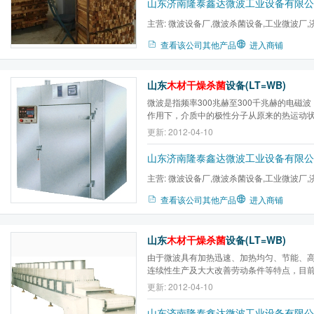
山东济南隆泰鑫达微波工业设备有限公
为...
主营:
微波设备厂,微波杀菌设备,工业微波厂,
隆泰鑫达,微波干燥设备,辣...
查看该公司其他产品
进入商铺
山东
木材干燥杀菌
设备(LT=WB)
微波是指频率300兆赫至300千兆赫的电磁
作用下，介质中的极性分子从原来的热运动
磁场的交变而排列取向。例如，采用的微波频率
更新: 2012-04-10
会出现每秒24亿5千万次交变，产生激烈的
微观过程中，微波能量转化为介质内的热能
山东济南隆泰鑫达微波工业设备有限公
为...
主营:
微波设备厂,微波杀菌设备,工业微波厂,
隆泰鑫达,微波干燥设备,辣...
查看该公司其他产品
进入商铺
山东
木材干燥杀菌
设备(LT=WB)
由于微波具有加热迅速、加热均匀、节能、
连续性生产及大大改善劳动条件等特点，目
加工中的干燥、弯曲加工、树脂胶合等方面
更新: 2012-04-10
性差，而且表面水分不能过快排除，否则会
力，传统用干燥窑处理，由于属热传导加热，故
山东济南隆泰鑫达微波工业设备有限公