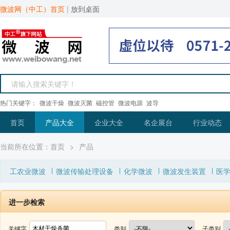
微波网（中工）首页
|
放到桌面
热门关键字：
微波干燥
微波灭菌
磁控管
微波电源
波导
首页
产品大全
企业大全
名企展台
行业动态
当前所在位置：
首页
>
产品
工农业微波
微波传输处理设备
化学微波
微波发生装置
医
进一步检索
关键字
类别
子类别