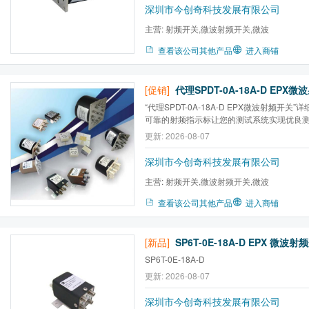
0E-18ASP3T-0E-18C-DSP3T-0E-18CSP3T-
深圳市今创奇科技发展有限公司
1E-12ASP4T-0E-18AS...
主营:
射频开关,微波射频开关,微波
查看该公司其他产品
进入商铺
[促销]
“代理SPDT-0A-18A-D EPX微波射频开关
可靠的射频指示标让您的测试系统实现优良测
选择为您的各种应用提供配置灵活性。 常用
更新: 2026-08-07
目的短期研发周期提供保证。 开关类型 机电
后合 特性阻抗 50Ω（SPDT系列提供75Ω供选
深圳市今创奇科技发展有限公司
主营:
射频开关,微波射频开关,微波
查看该公司其他产品
进入商铺
[新品]
SP6T-0E-18A-D
更新: 2026-08-07
深圳市今创奇科技发展有限公司