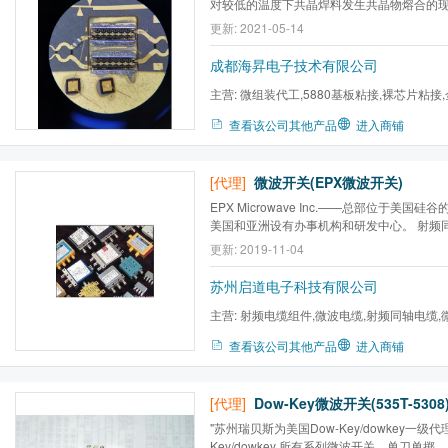
对较低的温度下共晶焊料发生共晶物熔合的
从固态变到液态，而不经过塑性阶段。其熔
更新: 2021-05-14
芯片共晶主要指金硅、金诸、金锡等共晶焊
1063℃，硅的熔点为1414℃，但金硅合
成都海昇电子技术有限公司
金和...
主营:
微组装代工,5880基板粘接,裸芯片粘接
查看该公司其他产品
进入商铺
[代理]
微波开关(EPX微波开关)
EPX Microwave Inc.——总部位于美国硅
美国和亚洲设有办事机构和研发中心。 射频
于在微波测试系统中仪器与被测器（DUT）间
更新: 2019-11-04
系统中用于通道功率的切换。用开关组成矩
台仪器的信号路由至一个或多个DUT。这样
苏州启道电子科技有限公司
装...
主营:
射频电缆组件,微波电缆,射频同轴电缆,
载,放大器,混频器,隔直器,...
查看该公司其他产品
进入商铺
[代理]
Dow-Key微波开关(535T-5308
"苏州瑞贝斯为美国Dow-Key/dowkey一级
Key/dowkey 所有系列微波开关，单刀单