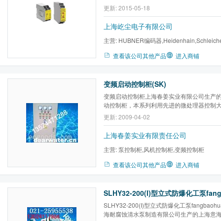
电器、测量继电器等
更新: 2015-05-18
上海屹尘电子有限公司
主营:
HUBNER编码器,Heidenhain,Schleic
继电器,HYDAC传感器,HYDAC压力...
查看该公司其他产品
进入商铺
变频启动控制柜(SK)
变频启动控制柜上海春姜实业有限公司生产
动控制柜，本系列利用先进的微处理器控制
实现交流感应电动机的软启动、软停止和节
更新: 2009-04-02
经验：无负压变频供水设备上用变频启动控
上用变频启动控制柜，消防供水上用变频启动控
上海春姜实业有限责任公司
主营:
泵控制柜,风机控制柜,变频控制柜
查看该公司其他产品
进入商铺
SLHY32-200(I)型立式防爆化工泵fangbaoh
海耐腐蚀清水泵制造有限公司生产的上海意海