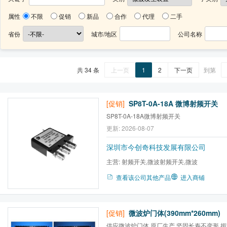
属性
不限
促销
新品
合作
代理
二手
省份
城市/地区
公司名称
共 34 条
上一页
1
2
下一页
到第
[促销]
SP8T-0A-18A 微博射频开关
SP8T-0A-18A微博射频开关
更新: 2026-08-07
深圳市今创奇科技发展有限公司
主营:
射频开关,微波射频开关,微波
查看该公司其他产品
进入商铺
[促销]
微波炉门体(390mm*260mm)
供应微波炉门体,原厂生产,坚固长寿不变形,