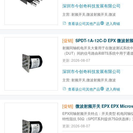
式 先开后合 特性阻抗 50Ω（SPDT系列提供75
深圳市今创奇科技发展有限公司
主营:
射频开关,微波射频开关,微波
查看该公司其他产品
进入商铺
[促销]
射频同轴机电开关大量用于在微波测试系统
（DUT）间的信号路由和BTS系统中用于通
关组成矩阵系统，能把来自多台仪器的信号
更新: 2026-08-07
DUT。这样就能够用一套测试装置完成多种
频繁的断开和重新连接，* 后实现测试过程
深圳市今创奇科技发展有限公司
批量生...
主营:
射频开关,微波射频开关,微波
查看该公司其他产品
进入商铺
[促销]
EPX同轴射频开关特点：开关类型 机电同轴
特性阻抗 50Ω（SPDT系列提供75Ω供选择）
65℃切换时间 20ms（max.)稳定时间 100ms
更新: 2026-08-07
DC 5、12、15、24、28VEPX射频同轴机电