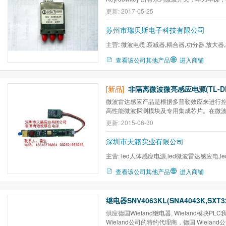
掷， 频率涉及DC-40GHZ. 常年备大量现
更新: 2017-05-25
和服务必是您的***佳选择。 型号 品牌 描述 401-
Key SPDT 12V 402J-430132 Dow-Key SPD
苏州市瑞贝斯电子科技有限公司
4808 Dow-Ke...
主营:
微波电缆,衰减器,耦合器,功分器,放大器
低损耗电缆,射频电缆,do...
查看该公司其他产品
进入商铺
[新品]
非隔离微波微亮感应电源(TL-DF
微波雷达感应产品是根据多普勒效应来进行
高性能微波探测模块及专用集成芯片。在微
测到人体的活动，触发感应开关自动工作，
更新: 2015-06-30
关闭。由于采用微波感应方式，可穿透塑料
非金属墙体等，而且对常见小动物，老鼠等不会
深圳市天籁实业有限公司
主营:
led人体感应电源,led微波雷达感应电,le
分段调光电源,led遥控调光...
查看该公司其他产品
进入商铺
供应德国Wieland继电器, Wieland模块P
Wieland公司的特约代理商，德国 Wielan