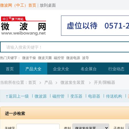
微波网（中工）首页
|
放到桌面
热门关键字：
微波干燥
微波灭菌
磁控管
微波电源
波导
首页
产品大全
企业大全
名企展台
行业动态
当前所在位置：
首页
>
产品
>
微波发生装置
>
开关/限幅器
↑返回上一级
微波源
磁控管
变压器
电容器
传送机构
进一步检索
关键字
类别
子类别