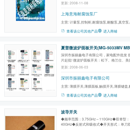
吸立式离心泵是本公司采用IS型离心泵性能
更新: 2008-11-08
长，严格按照国际标准ISO2858及***新国
节能产品，是代替IS型卧式泵、DL型泵等常
上海意海耐腐蚀泵厂
心...
主营:
计量泵,控制柜,耐腐蚀泵,耐酸泵,真空泵
泵,气压罐
查看该公司其他产品
进入商铺
深圳市振丽鑫电子有限公司，家电配件批发 批发
片起批! 微波炉面板开关：松下、格兰仕、美
洋、三菱、海尔、富士宝、澳柯玛、夏普、
更新: 2008-06-03
宝微波炉薄膜开关、薄膜键盘、微波炉控制
件、触摸开关、触摸键盘、微波炉磁控管2M210
深圳市振丽鑫电子有限公司
主营:
薄膜开关,薄膜面板,触摸开关,薄膜键盘
路,微波炉配件,微波炉面板...
查看该公司其他产品
进入商铺
波导开关
◆频率范围：3.75GHz～110GHz◆双脊型： 6
40GHz◆反射式和吸收式◆开关形式：单刀
关速度：≤80ms◆电压：28VDC◆高隔离度：