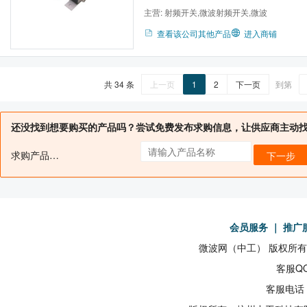
主营:
射频开关,微波射频开关,微波
查看该公司其他产品
进入商铺
共 34 条
上一页
1
2
下一页
到第
还没找到想要购买的产品吗？尝试免费发布求购信息，让供应商主动
求购产品名：
下一步
会员服务
｜
推广
微波网（中工） 版权所有19
客服QQ
客服电话：