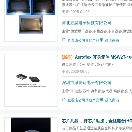
微波溢出,广泛适合各工业微波炉厂家使用.外
更新: 2025-01-06
河北昱昊电子科技有限公司
主营:
微波烘干设备,杀菌设备,杀青设备,微波
查看该公司其他产品
进入商铺
[新品]
进口原装，公司现货，欢迎咨询~
更新: 2020-06-09
深圳市派睿达电子有限公司
主营:
RF微波器件,功率管,放大器,高频管,集成
查看该公司其他产品
进入商铺
芯片共晶 ，裸芯片粘接，金丝键合(HGC
芯工共晶工艺是通过金属合金焊料来形成焊