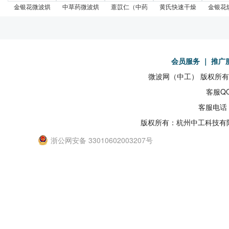
金银花微波烘
中草药微波烘
薏苡仁（中药
黄氏快速干燥
金银花
会员服务
｜
推广
微波网（中工） 版权所有19
客服QQ
客服电话：
版权所有：杭州中工科技有
浙公网安备 33010602003207号