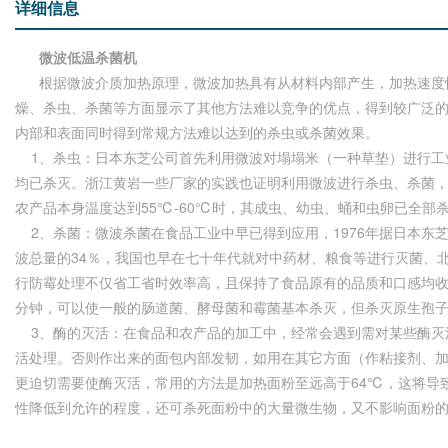
详细信息
微波低温杀菌机
根据微波介质加热原理，微波加热具有从材料内部产生，加热速度快
燥、杀虫、杀菌等方面显示了其他方法难以竞争的优点，得到较广泛
内部和表面同时得到常规方法难以达到的杀虫或杀菌效果。
1、杀虫：日本东芝公司首先利用微波对塌塌米（一种草垫）进行工
均已杀灭。浙江黄岩一些厂家的实践也证明利用微波进行杀虫、杀菌
农产品本身温度达到55℃-60℃时，其成虫、幼虫、蛹和虫卵已全部
2、杀菌：微波杀菌在食品工业中早已得到应用，1976年据日本东
波总量的34％，我国也早在七十年代就对中药材、粮食等进行灭菌、
行防霉处理不仅省工省时效率高，且保持了食品原有的品质和口感均收到
分钟，可以使一般的肠道菌、酵母菌和霉菌基本杀灭，但杀灭原生孢子必须在
3、酶的灭活：在食品和农产品的加工中，经常会遇到需对某些酶灭
活处理。否则作出来的面包内部发韧，如用在其它方面（作粘接剂、加
更迫切需要使酶灭活，常用的方法是加热面粉至远高于64℃，这将导
性降低到允许的程度，还可杀死面粉中的大量微生物，又不影响面粉