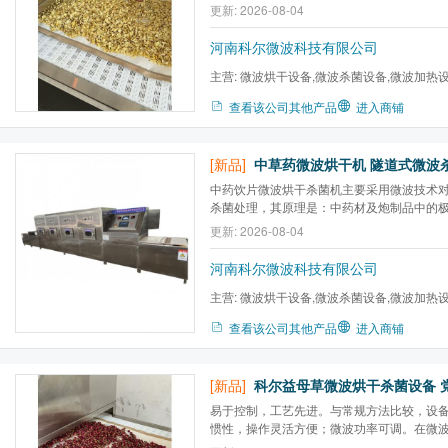
能获得所需的消毒杀菌效果，能保持营养成
更新: 2026-08-04
证明，一股在70℃可全部杀死大肠杆菌，在8
大大降低，时间只需2~3分钟，速度快，时
河南科尔微波科技有限公司
中...
主营:
微波烘干设备,微波杀菌设备,微波加热
炉,微波气氛马弗炉,微波高温...
查看该公司其他产品
进入商铺
[新品]
中药饮片微波烘干杀菌机主要采用微波技术
杀菌处理，其原理是：中药材及炮制品中的
地吸收微波能量，在交流电场中，因电场时
更新: 2026-08-04
子发生急速振动，致使分子间互相摩擦而生
菌的目的。
河南科尔微波科技有限公司
主营:
微波烘干设备,微波杀菌设备,微波加热
炉,微波气氛马弗炉,微波高温...
查看该公司其他产品
进入商铺
[新品]
易于控制，工艺先进。与常规方法比较，设
惯性，操作灵活方便；微波功率可调。在微
废水，无废气，是一种an全无害的高新技术