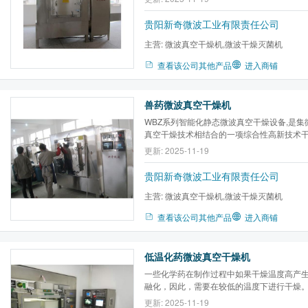
贵阳新奇微波工业有限责任公司
主营:
微波真空干燥机,微波干燥灭菌机
查看该公司其他产品
进入商铺
兽药微波真空干燥机
WBZ系列智能化静态微波真空干燥设备,是
真空干燥技术相结合的一项综合性高新技术干
在静止状态下均匀干燥的世界性难题，设备
更新: 2025-11-19
定性，是本公司的专利技术,它具有干燥温度
短、效率高、收得率高、成本低等特点,是一种
贵阳新奇微波工业有限责任公司
主营:
微波真空干燥机,微波干燥灭菌机
查看该公司其他产品
进入商铺
低温化药微波真空干燥机
一些化学药在制作过程中如果干燥温度高产
融化，因此，需要在较低的温度下进行干燥
践表明：由于化药成分单一，但是相对水份
更新: 2025-11-19