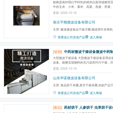
粗粮是相对我们平时吃的精米白面等细粮而
中的玉米、小米、紫米、高粱、燕麦、荞麦
类，如黄豆、青豆、赤豆、绿豆等。 粗粮含有丰富的不可溶性纤
更新: 2025-10-16
维素，有利于保障消化系统正常运转。它与
作，可降低血液中低密度胆固醇和甘油三酯的浓
南京平顺微波设备有限公司
主营:
隧道微波食品干燥灭菌,微波茶叶杀青机
床,真空干燥器,微波提取设备...
查看该公司其他产品
进入商铺
[促销]
大型微波干燥设备 大型微波干燥设备采用全新的微波烘干技术与
设备。能够实现物料的无污染和均匀干燥，
温度，此外干燥速度通常提高数倍以上，生
更新: 2025-10-16
燥能耗通常降低50%以上，完全达到国家环保
全洁净高效生产。
山东华诺微波设备有限公司
主营:
食品烘干杀菌,真空干燥杀菌,农副产品
燥,盒饭加热设备,食品膨化...
查看该公司其他产品
进入商铺
[新品]
药材烘干 人参烘干 虫草烘干设