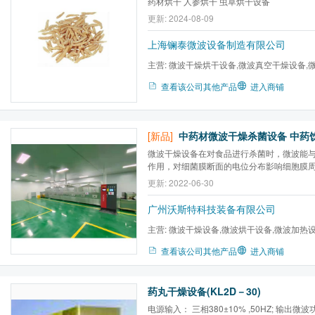
药材烘干 人参烘干 虫草烘干设备
更新: 2024-08-09
上海镧泰微波设备制造有限公司
主营:
微波干燥烘干设备,微波真空干燥设备,
备,微波动态窑式干燥,微波...
查看该公司其他产品
进入商铺
[新品]
中药材微波干燥杀菌设备 中药
微波干燥设备在对食品进行杀菌时，微波能
作用，对细菌膜断面的电位分布影响细胞膜
度，从而改变细胞膜的通透性能，细菌因此
更新: 2022-06-30
新陈代谢，生长发育受阻碍死亡。从生化角
长和繁殖的核酸（RNA）和脱氧核糖核酸（D
广州沃斯特科技装备有限公司
键...
主营:
微波干燥设备,微波烘干设备,微波加热设
微波杀菌设备,微波熟化设备...
查看该公司其他产品
进入商铺
药丸干燥设备(KL2D－30)
电源输入： 三相380±10% ,50HZ; 输出微波