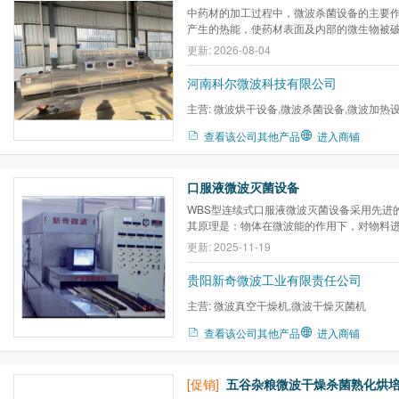
中药材的加工过程中，微波杀菌设备的主要
产生的热能，使药材表面及内部的微生物被
源的目的。
更新: 2026-08-04
河南科尔微波科技有限公司
主营:
微波烘干设备,微波杀菌设备,微波加热
炉,微波气氛马弗炉,微波高温...
查看该公司其他产品
进入商铺
口服液微波灭菌设备
WBS型连续式口服液微波灭菌设备采用先进
其原理是：物体在微波能的作用下，对物料
度上升达到杀菌的目的
更新: 2025-11-19
贵阳新奇微波工业有限责任公司
主营:
微波真空干燥机,微波干燥灭菌机
查看该公司其他产品
进入商铺
[促销]
五谷杂粮微波干燥杀菌熟化烘培机(J