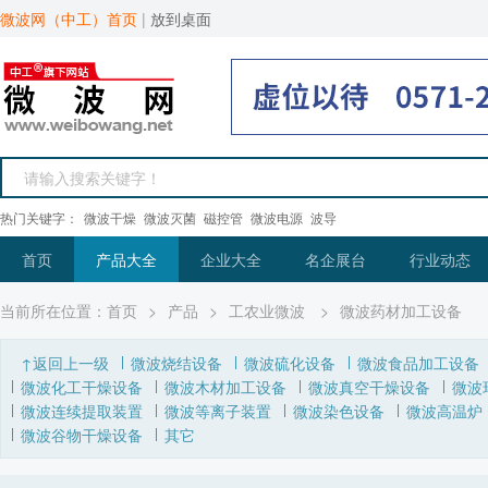
微波网（中工）首页
|
放到桌面
热门关键字：
微波干燥
微波灭菌
磁控管
微波电源
波导
首页
产品大全
企业大全
名企展台
行业动态
当前所在位置：
首页
>
产品
>
工农业微波
>
微波药材加工设备
↑返回上一级
微波烧结设备
微波硫化设备
微波食品加工设备
微波化工干燥设备
微波木材加工设备
微波真空干燥设备
微波
微波连续提取装置
微波等离子装置
微波染色设备
微波高温炉
微波谷物干燥设备
其它