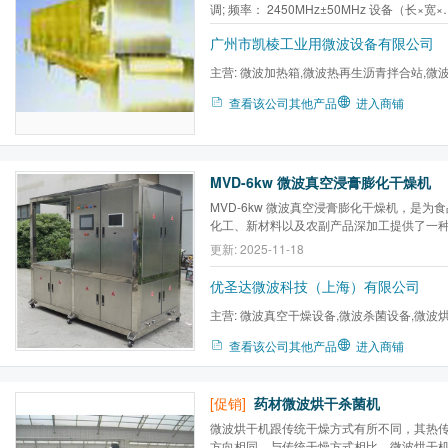
调; 频率： 2450MHz±50MHz 设备（长×宽×
高）:14000×1100×2100mm 传送速度： 0-2
广州市凯棱工业用微波设备有限公司
(变频调速); 提水效率： 每小时30 公斤； 
800×60mm； 可另加红外控温装置、PLC编程.
主营:
微波加热箱,微波热再生沥青拌合站,微
烘干机,微波盒饭加热干燥...
查看该公司其他产品
进入商铺
MVD-6kw 微波真空浸膏膨化干燥机
MVD-6kw 微波真空浸膏膨化干燥机，是为
化工、新材料以及农副产品深加工提供了一
干燥设备。
更新: 2025-11-18
优圣达微波科技（上海）有限公司
主营:
微波真空干燥设备,微波杀菌设备,微波烘
微波萃取设备,微波加热设备...
查看该公司其他产品
进入商铺
[促销]
药材微波烘干杀菌机
微波烘干机跟传统干燥方式有所不同，其热
方向相同。与传统干燥方式相比，微波烘干