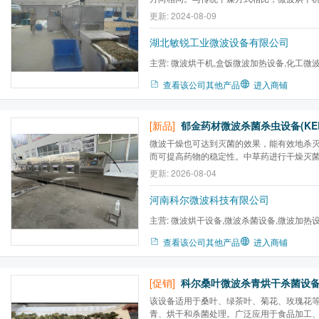
节能、生产效率高、干燥均匀、易实现自动
更新: 2024-08-09
量等优点。优势还在于可以杀青、灭菌等特点
波技术烘干机在应用中的案例，展现了微波技术
湖北敏锐工业微波设备有限公司
主营:
微波烘干机,盒饭微波加热设备,化工微
烘干机,包装食品微波灭菌...
查看该公司其他产品
进入商铺
[新品]
郁金药材微波杀菌杀虫设备(KER-
微波干燥也可达到灭菌的效果，能有效地杀
而可提高药物的稳定性。中草药进行干燥灭
很好。
更新: 2026-08-04
河南科尔微波科技有限公司
主营:
微波烘干设备,微波杀菌设备,微波加热
炉,微波气氛马弗炉,微波高温...
查看该公司其他产品
进入商铺
[促销]
该设备适用于桑叶、绿茶叶、菊花、玫瑰花
青、烘干和杀菌处理。广泛应用于食品加工