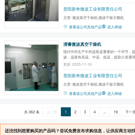
高，微波真空干燥效果好，速度快、成本低
程相对简单。广泛应用于人药化药、兽药化药、
贵阳新奇微波工业有限责任公司
主营:
微波真空干燥机,微波干燥灭菌机
查看该公司其他产品
进入商铺
浸膏微波真空干燥机
现代中药生产中药提取是重要的一个环节，
渗，温度有高温、中温、低温，提取介质通
中药种类繁多，提取方法和使用介质不同，
更新: 2025-11-19
浸膏也大相径庭，浸膏是中药的精华，是通
得，来之不易。
贵阳新奇微波工业有限责任公司
主营:
微波真空干燥机,微波干燥灭菌机
查看该公司其他产品
进入商铺
共 362 条
上一页
1
2
3
4
...
19
下一
还没找到想要购买的产品吗？尝试免费发布求购信息，让供应商主动