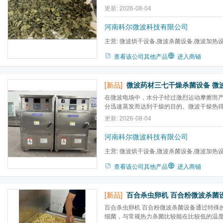
和茶叶行业。
更新: 2026-08-04
河南科尔微波科技有限公司
主营:
微波烘干设备,微波杀菌设备,微波加热
炉,微波气氛马弗炉,微波高温...
查看该公司其他产品
进入商铺
[新品]
在微波电场中，水分子经过激烈运动摩擦而
分迅速蒸发而达到干燥的目的。微波干燥热
度低、时间短(仅需几小时)，不影响药材的
更新: 2026-08-04
构，目有杀菌、杀虫作用，cao作环境好。
前景较为光明。
河南科尔微波科技有限公司
主营:
微波烘干设备,微波杀菌设备,微波加热
炉,微波气氛马弗炉,微波高温...
查看该公司其他产品
进入商铺
[新品]
百合杀虫卵机 百合粉微波杀菌设备通过特殊
细菌，与常规热力杀菌比较能在比较低的温