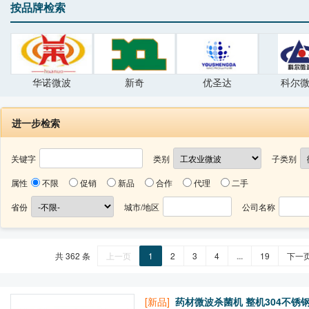
按品牌检索
华诺微波
新奇
优圣达
科尔
进一步检索
关键字
类别
子类别
属性
不限
促销
新品
合作
代理
二手
省份
城市/地区
公司名称
共 362 条
上一页
1
2
3
4
...
19
下一
[新品]