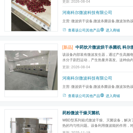
更新: 2026-08-04
来经济效益！
河南科尔微波科技有限公司
主营:
微波烘干设备,微波杀菌设备,微波加热
炉,微波气氛马弗炉,微波高温...
查看该公司其他产品
进入商铺
[新品]
该设备内部装有微波发生器，通过产生高频
水分子剧烈运动，产生热量并蒸发。这种由
不仅避免了饮片表面过热、内部水分未干透
更新: 2026-08-04
持了饮片原有的色泽和药效成分，确保了中
河南科尔微波科技有限公司
主营:
微波烘干设备,微波杀菌设备,微波加热
炉,微波气氛马弗炉,微波高温...
查看该公司其他产品
进入商铺
药粉微波干燥灭菌机
WBD型系列箱式微波干燥、灭菌设备，解决
热的均匀性问题。设备利用微波能的作用，
时，利用物料加热产生蒸汽对物料进行灭菌
更新: 2025-11-19