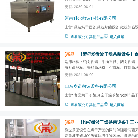
具有故障报警系统，可实现数据存储的傻瓜式c
更新: 2026-08-04
gao效： 微波加热设备采用的是辐射传能，
需其它传热媒介，干燥速度快，效率高，能耗
河南科尔微波科技有限公司
燥...
主营:
微波烘干设备,微波杀菌设备,微波加热
炉,微波气氛马弗炉,微波高温...
查看该公司其他产品
进入商铺
[新品]
【酵母粉微波干燥杀菌设备】
适用物料：鸡肉香精、牛肉香精、猪肉香精
海鲜高汤精、海鲜高汤粉、排骨精、排骨高
香辛料、辣椒粉等调料调味品的干燥、灭菌
更新: 2024-08-09
干燥、防虫，豆类微波熟化、烘焙，肉制品
山东华诺微波设备有限公司
主营:
食品烘干杀菌,真空干燥杀菌,农副产品
燥,盒饭加热设备,食品膨化...
查看该公司其他产品
进入商铺
[新品]
【枸杞微波干燥杀菌设备】工
微波杀菌设备在烘干产品的同时伴随着消菌
是微波电磁场的热效应与生物效应。微波杀