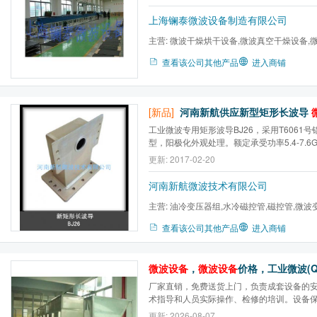
上海镧泰微波设备制造有限公司
主营:
微波干燥烘干设备,微波真空干燥设备,
备,微波动态窑式干燥,微波...
查看该公司其他产品
进入商铺
[新品]
河南新航供应新型矩形长波导
工业微波专用矩形波导BJ26，采用T6061
型，阳极化外观处理。额定承受功率5.4-7.6
1000W/1500W磁控管匹配使用。
更新: 2017-02-20
河南新航微波技术有限公司
主营:
油冷变压器组,水冷磁控管,磁控管,微波
压二极管,微波高压电容,全...
查看该公司其他产品
进入商铺
微波设备
，
微波设备
价格，工业微波(Q
厂家直销，免费送货上门，负责成套设备的
术指导和人员实际操作、检修的培训。设备
服务。
更新: 2026-08-07