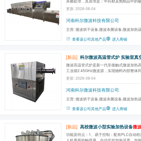
杀菌处理，其原理是：中药材及炮制品中的
地吸收微波能量，在交流电场中，因电场时
更新: 2026-08-04
子发生急速振动，致使分子间互相摩擦而生
菌的目的。
河南科尔微波科技有限公司
主营:
微波烘干设备,微波杀菌设备,微波加热
炉,微波气氛马弗炉,微波高温...
查看该公司其他产品
进入商铺
[新品]
微波高温管式炉是新一代非接触式微波加热
工业级2.45GHz微波源，实现物料内部整
统电阻炉外部辐射加热模式。
更新: 2026-08-04
河南科尔微波科技有限公司
主营:
微波烘干设备,微波杀菌设备,微波加热
炉,微波气氛马弗炉,微波高温...
查看该公司其他产品
进入商铺
[新品]
高校微波小型实验加热设备
微
功能及特点：1、易于控制：配有PLC自动
人机界面的触摸屏，自动监控加热温度、加