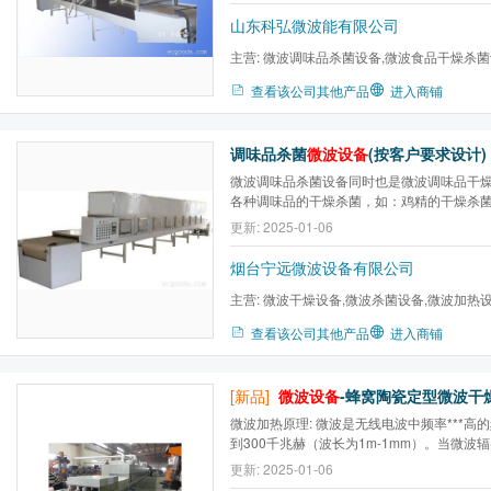
下进行杀菌。产品具备全自动光电防跑偏系统、
山东科弘微波能有限公司
主营:
微波调味品杀菌设备,微波食品干燥杀菌
干杀设备,微波化工原料烘干...
查看该公司其他产品
进入商铺
调味品杀菌
微波设备
(按客户要求设计)
微波调味品杀菌设备同时也是微波调味品干
各种调味品的干燥杀菌，如：鸡精的干燥杀
菌、火锅调料的杀菌、方便面调料包的杀菌
更新: 2025-01-06
烟台宁远微波设备有限公司
主营:
微波干燥设备,微波杀菌设备,微波加热
备,微波木材杀虫,微波杀菌...
查看该公司其他产品
进入商铺
[新品]
微波设备
-蜂窝陶瓷定型微波干燥机(
微波加热原理: 微波是无线电波中频率***高的
到300千兆赫（波长为1m-1mm）。当微波
被反射的电磁波进入到物体内部与构成物体
更新: 2025-01-06
互作用，对于不同的物质，微波能产生热效