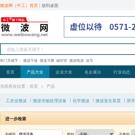
微波网（中工）首页
|
放到桌面
热门关键字：
微波干燥
微波灭菌
磁控管
微波电源
波导
首页
产品大全
企业大全
名企展台
行业动态
当前所在位置：
首页
>
产品
工农业微波
微波传输处理设备
化学微波
微波发生装置
医
进一步检索
关键字
类别
子类别