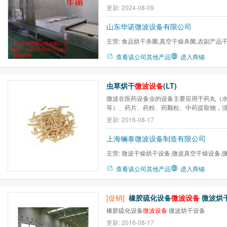
需在85℃左右的微波场中3~5分钟，即可达
更新: 2024-08-09
远远超越传统的杀菌方式，不仅安全无害，
山东华诺微波设备有限公司
主营:
食品烘干杀菌,真空干燥杀菌,农副产品
燥,盒饭加热设备,食品膨化...
查看该公司其他产品
进入商铺
虫草烘干
微波设备
(LT)
微波在医药设备业的设备主要应用于药丸（
等）、药片、药粉、药颗粒、中药提取物，
中西药材等的干燥与杀菌处理；及中药快速
更新: 2016-08-17
来，我国医药加工业都是采用传统的加热干
用热风、远红外进行药品的干燥，用高温高压，钴
上海镧泰微波设备制造有限公司
主营:
微波干燥烘干设备,微波真空干燥设备,
备,微波动态窑式干燥,微波...
查看该公司其他产品
进入商铺
[促销]
橡胶硫化设备
微波设备
微波烘
橡胶硫化设备
微波设备
微波烘干设备
更新: 2016-08-17