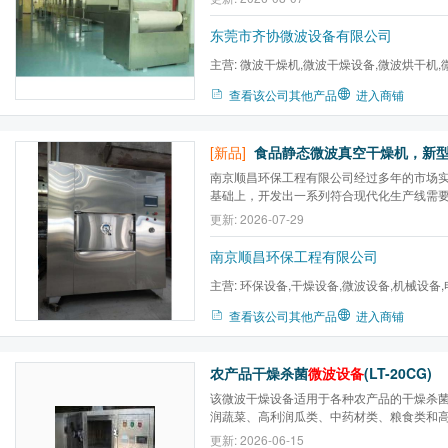
东莞市齐协微波设备有限公司
主营:
微波干燥机,微波干燥设备,微波烘干机,
萃取机,微波设备,工业微波...
查看该公司其他产品
进入商铺
[新品]
食品静态微波真空干燥机，新
南京顺昌环保工程有限公司经过多年的市场
基础上，开发出一系列符合现代化生产线需
备。确保被加工物料的品质，精简操作程序
更新: 2026-07-29
劳动强度低，并且能实现长时间不间断作业
微波产品现已广泛应用于药品工业、食品工业、
南京顺昌环保工程有限公司
主营:
环保设备,干燥设备,微波设备,机械设备,
臭氧设备,生物工程设备研发
查看该公司其他产品
进入商铺
农产品干燥杀菌
微波设备
(LT-20CG)
该微波干燥设备适用于各种农产品的干燥杀
润蔬菜、高利润瓜类、中药材类、粮食类和
干燥杀菌设备特点：1、 微波能够在不破坏
更新: 2026-06-15