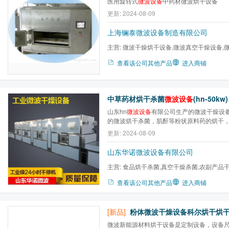
医用旋转式
微波设备
中药材微波烘干设备
更新: 2024-08-09
上海镧泰微波设备制造有限公司
主营:
微波干燥烘干设备,微波真空干燥设备,
备,微波动态窑式干燥,微波...
查看该公司其他产品
进入商铺
中草药材烘干杀菌
微波设备
(hn-50kw)
山东hn
微波设备
有限公司生产的微波干燥设
的微波烘干杀菌，肌酐等粉状原料药的烘干
的烘干杀菌等，具有一机多用的效果。该设
更新: 2024-08-09
材、颗粒肉制品、香料等低温干燥微波干燥
的作用下，浸膏自身快速生热，水份蒸发达到干
山东华诺微波设备有限公司
主营:
食品烘干杀菌,真空干燥杀菌,农副产品
燥,盒饭加热设备,食品膨化...
查看该公司其他产品
进入商铺
[新品]
粉体微波干燥设备科尔烘干烘
微波新能源材料烘干设备是定制设备，设备