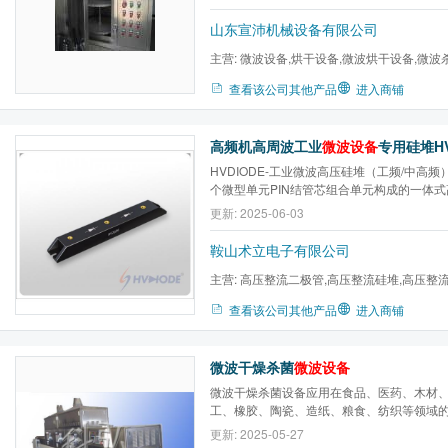
的情况下快速烘干各类农产品中的水分。2、
时杀菌，杀菌效果优良。设备主要参数：电源：三相
山东宣沛机械设备有限公司
主营:
微波设备,烘干设备,微波烘干设备,微波
蔬菜脱水设备,木材干燥设...
查看该公司其他产品
进入商铺
高频机高周波工业
微波设备
专用硅堆HV-2036(
HVDIODE-工业微波高压硅堆（工频/中高
个微型单元PIN结管芯组合单元构成的一体
器件，实现抗电压冲击,瞬间浪涌电流保护及
更新: 2025-06-03
元。有效提高了工业微波干燥杀菌设备的可
范围：反向耐压：10KV～50KV;正向电流：35
鞍山术立电子有限公司
恢复...
主营:
高压整流二极管,高压整流硅堆,高压整流
贴片二极管,二极管,整流组件
查看该公司其他产品
进入商铺
微波干燥杀菌
微波设备
微波干燥杀菌设备应用在食品、医药、木材
工、橡胶、陶瓷、造纸、粮食、纺织等领域
菌。特点：在微波电磁场的作用下，被加工
更新: 2025-05-27
时均匀发热而干燥脱水，在微波的热效应和