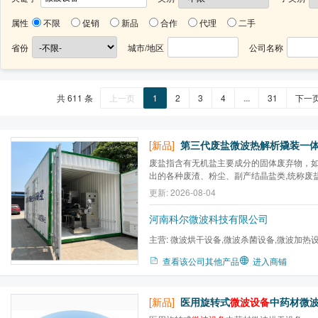
属性
不限
促销
新品
合作
代理
二手
省份
城市/地区
公司名称
共 611 条
上一页
1
2
3
4
...
31
下一
[新品]
第三代废盐微波热解析撬装一
废盐指含有无机盐主要成分的固体废弃物，
出的各种废渣、粉尘、副产结晶盐类,统称废
药、制药、印染、煤化工、精细化工等化工企
更新: 2026-08-04
类繁多,有毒有害物质高,具有处置难度大、
特点。
河南科尔微波科技有限公司
主营:
微波烘干设备,微波杀菌设备,微波加热
炉,微波气氛马弗炉,微波高温...
查看该公司其他产品
进入商铺
[新品]
医用旋转式
微波设备
中药材微