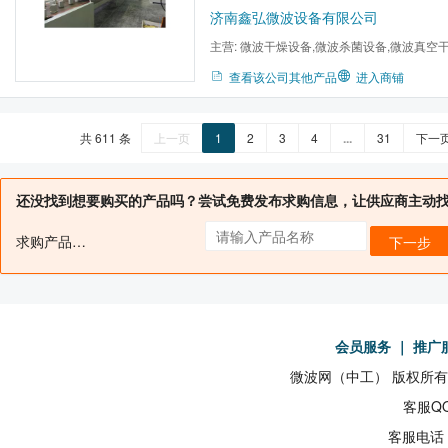
效应等能量转换，从而产生热量达到加热干
济南鑫弘微波设备有限公司
主营:
微波干燥设备,微波杀菌设备,微波真空
备,工业微波设备,微波干燥机...
查看该公司其他产品
进入商铺
共 611 条
上一页
1
2
3
4
...
31
下一
还没找到想要购买的产品吗？尝试免费发布求购信息，让供应商主动
求购产品名：
下一步
会员服务
｜
推广
微波网（中工） 版权所有19
客服QQ
客服电话：