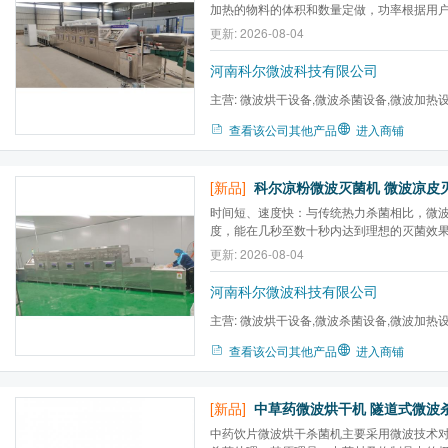
加热的物料的体积和数量定做，功率根据用
做，范围在15千瓦至200千瓦。设有温度监
更新: 2026-08-04
制，照明，功率调节等功能，PLC自动控制
有相关的应用需求，可把要求给我，我们会
河南科尔微波科技有限公司
主营:
微波烘干设备,微波杀菌设备,微波加热
炉,微波气氛马弗炉,微波高温...
查看该公司其他产品
进入商铺
[新品]
时间短、速度快：与传统热力杀菌相比，微
度，能在几秒至数十秒内达到理想的灭菌效
间。
更新: 2026-08-04
河南科尔微波科技有限公司
主营:
微波烘干设备,微波杀菌设备,微波加热
炉,微波气氛马弗炉,微波高温...
查看该公司其他产品
进入商铺
[新品]
中药饮片微波烘干杀菌机主要采用微波技术